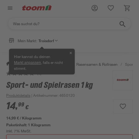
Mein Markt:
Troisdorf
✕
Hier kannst du deinen
, falls er nicht
Markt anpassen
/
Garten & Freizeit
/
Pflanzen
/
Rasensamen & Rollrasen
/
Sport- u
stimmt.
(1)
Bestseller
Sport- und Spielrasen 1 kg
Produktdetails
| Artikelnummer
:
4650120
14
,
99
€
14,99 € / Kilogramm
Paketinhalt:
1 Kilogramm
inkl. 7% MwSt.