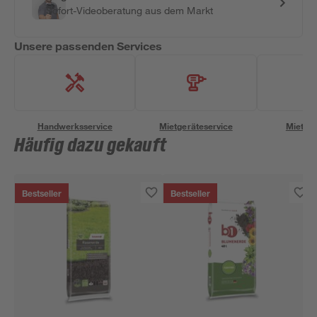
Sofort-Videoberatung aus dem Markt
Unsere passenden Services
Handwerksservice
Mietgeräteservice
Miettra
Häufig dazu gekauft
Bestseller
Bestseller