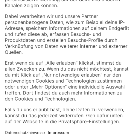
Folge uns
Zahlungsarten
Versandarten
Sicher einkaufen
Jetzt die toom-App herunterladen
Alle Preisangaben in EUR inkl. gesetzl. MwSt.. Die dargestellten Angebote sind unter
Umständen nicht in allen Märkten verfügbar. Die angegebenen Verfügbarkeiten beziehen
sich auf den unter "Mein Markt" ausgewählten toom Baumarkt. Alle Angebote und
Produkte nur solange der Vorrat reicht.