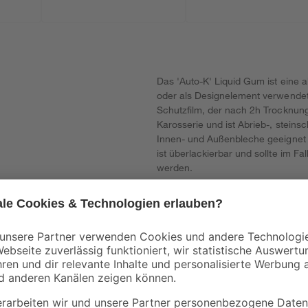
Das 'Auto-K' Liquid Gum ist eine 
oder als Designelement verwendet
Schutzfilm, der nach 2h Trocknung 
Karosserie und ist Abrieb-, steins
Innen- und Außenbleche geeignet 
ist überlackierbar und sollte im F
werden.
er steht unter Druck: kann bei Erwärmung bersten. Verursacht Hautr
er Wirkung.
erpackung oder Kennzeichnungsetikett bereithalten. Darf nicht in die H
ächen, Funken, offenen Flammen sowie anderen Zündquellenarten fernh