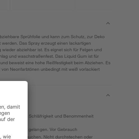
abziehbare Sprühfolie und kann zum Schutz, zur Deko
 werden. Das Spray erzeugt einen lackartigen
wieder abziehbar ist. Es eignet sich für Felgen und
chlag und waschstraßenfest. Das Liquid Gum ist für
und beweist eine hohe Reißfestigkeit beim Abziehen. Es
all von Neonfarbtönen unbedingt mit weiß vorlackiert
eizungen. Kann Schläfrigkeit und Benommenheit
ände von Kindern gelangen. Vor Gebrauch
alten. Nicht rauchen. Nicht durchstechen oder