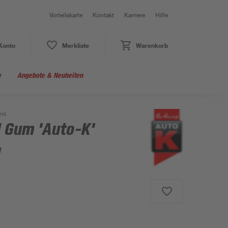
Vorteilskarte
Kontakt
Karriere
Hilfe
Konto
Merkliste
Warenkorb
e
Angebote & Neuheiten
 ml
d Gum 'Auto-K'
l