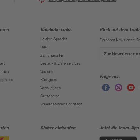
hmen
Nützliche Links
Bleib auf dem Lauf
Leichte Sprache
Der toom Newsletter: K
Hilfe
Zur Newsletter 
Zahlungsarten
eit
Bestell- & Lieferservices
ungen
Versand
Folge uns
Programm
Rückgabe
Vorteilskarte
Gutscheine
Verkaufsoffene Sonntage
rten
Sicher einkaufen
Jetzt die toom-App