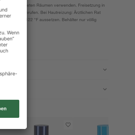
r in gut belüfteten Räumen verwenden. Freisetzung in
RUM/Arzt anrufen. Bei Hautreizung: Ärztlichen Rat
ber 50 °C / 122 °F aussetzen. Behälter nur völlig