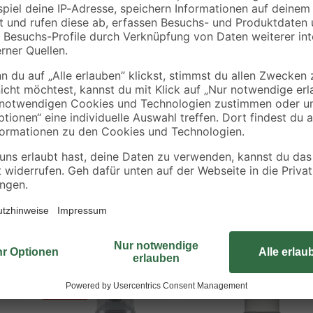
en offene Flamme oder andere Zündquelle sprühen. Nur im Freien ode
viel Wasser und Seife waschen. Bei Unwohlsein GIFTINFORMATIONSZENT
engen aufnehmen. Vor Sonnenbestrahlung schützen. Nicht Temperaturen ü
roduktreste zur Problemstoffsammelstelle bringen.
Aktion