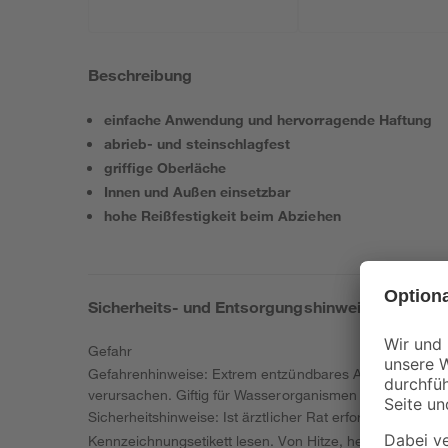
Beschreibung
einfache Anwendung und hervorragende Haftung
abrieb- und steinschlagfest
griffige Oberläche
Innen und Außen einsetzbar
hohe Reißfestigkeit beim Abziehen
Sicherheits- und Entsorgungshinweise
Gefahr
Gefahrenhinweise: Extrem entzündbares Aerosol. Behält
verursachen. Giftig für Wasserorganismen mit langfristig
Sicherheitshinweise: Ist ärztlicher Rat erforderlich, V
Kennzeichnungsetikett lesen. Von Hitze, heißen Oberfl