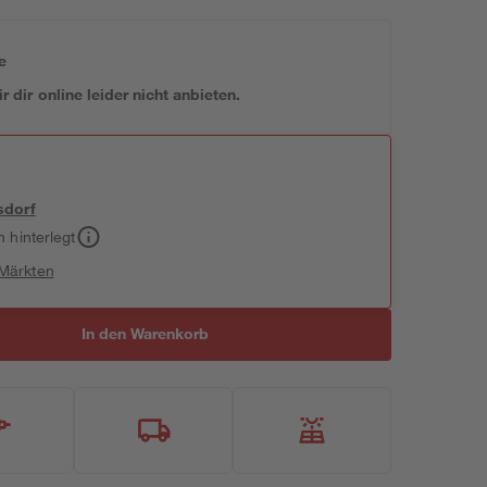
e
 dir online leider nicht anbieten.
sdorf
h hinterlegt
 Märkten
In den Warenkorb