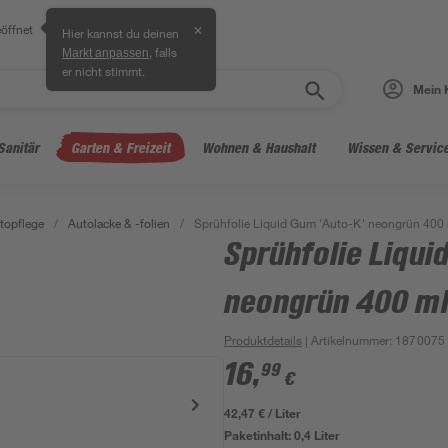
öffnet
✕
Hier kannst du deinen
, falls
Markt anpassen
er nicht stimmt.
Mein 
Sanitär
Garten & Freizeit
Wohnen & Haushalt
Wissen & Servic
topflege
/
Autolacke & -folien
/
Sprühfolie Liquid Gum 'Auto-K' neongrün 400
Sprühfolie Liqui
neongrün 400 m
Produktdetails
| Artikelnummer
:
1870075
16
,
99
€
42,47 € / Liter
Paketinhalt:
0,4 Liter