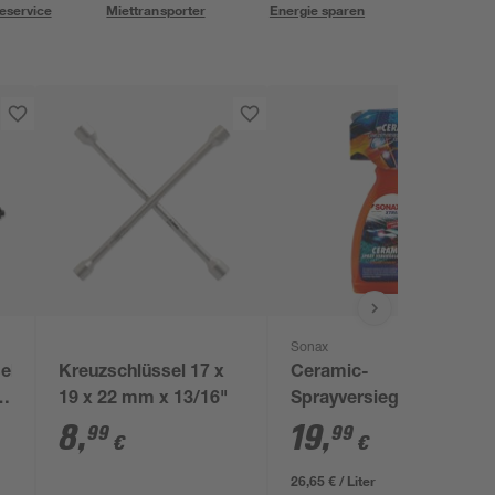
eservice
Miettransporter
Energie sparen
Sonax
el
Kreuzschlüssel 17 x
Ceramic-
er
19 x 22 mm x 13/16"
Sprayversiegelung
'Xtreme' 750 ml
8
,
19
,
99
99
€
€
26,65 € / Liter