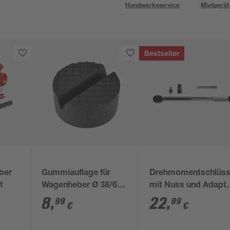
Handwerksservice
Mietgerät
Bestseller
ber
Gummiauflage für
Drehmomentschlüss
t
Wagenheber Ø 38/65
mit Nuss und Adapt
mm
1/2"
8
,
22
,
99
99
€
€