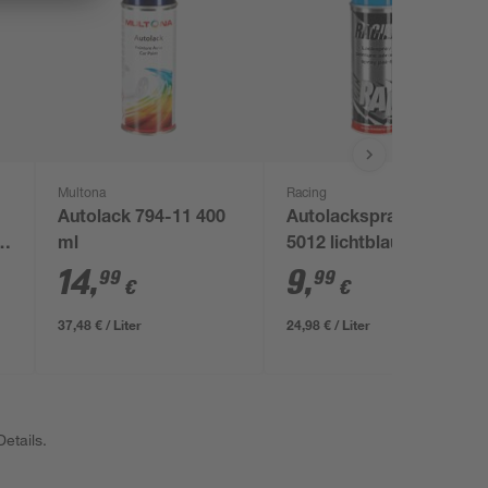
Multona
Racing
Autolack 794-11 400
Autolackspray RAL
rz
ml
5012 lichtblau 400 ml
14
,
9
,
99
99
€
€
37,48 € / Liter
24,98 € / Liter
etails.