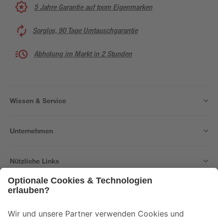
5 Jahre Garantie auf toom Eigenmarken
Sorglos, 90 Tage Umtauschgarantie
Abholung im Markt in 2 Stunden
Wissen & Service
Unternehmen
Nützliche Links
Bleib auf dem Laufenden mit unserem Newsletter
Der toom Newsletter: Keine Angebote und Aktionen mehr verpassen!