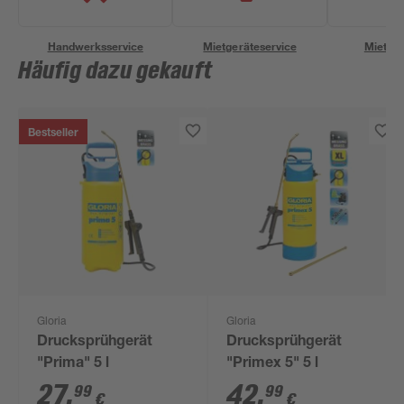
Handwerksservice
Mietgeräteservice
Miettra
Häufig dazu gekauft
Bestseller
Gloria
Gloria
Drucksprühgerät
Drucksprühgerät
"Prima" 5 l
"Primex 5" 5 l
27
,
42
,
99
99
€
€