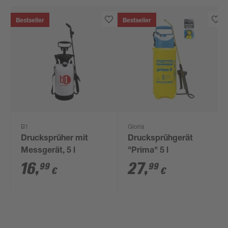
Bestseller
Bestseller
B1
Gloria
Drucksprüher mit
Drucksprühgerät
Messgerät, 5 l
"Prima" 5 l
16
,
27
,
99
99
€
€