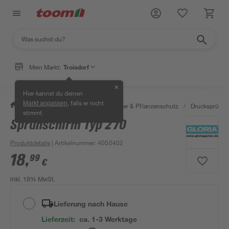
Mein Markt:
Troisdorf
✕
Hier kannst du deinen
, falls er nicht
Markt anpassen
/
Garten & Freizeit
/
Erden, Dünger & Pflanzenschutz
/
Drucksprüher
stimmt.
Sprühschirm Typ 270
Produktdetails
| Artikelnummer
:
4050402
18
,
99
€
inkl. 19% MwSt.
Lieferung nach Hause
Lieferzeit:
ca. 1-3 Werktage