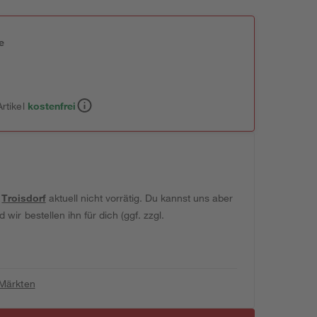
e
n
rtikel
kostenfrei
t
Troisdorf
aktuell nicht vorrätig. Du kannst uns aber
wir bestellen ihn für dich (ggf. zzgl.
 Märkten