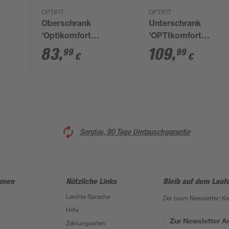
OPTIFIT
OPTIFIT
Oberschrank
Unterschrank
'Optikomfort
'OPTIkomfort
0 x
Mats825' grau 45 x
Ingvar420' anthrazit
83
,
109
,
99
99
€
€
70,4 x 34,9 cm
matt 60 x 87 x 58,4
cm
Sorglos, 90 Tage Umtauschgarantie
hmen
Nützliche Links
Bleib auf dem Lauf
Leichte Sprache
Der toom Newsletter: K
Hilfe
Zur Newsletter 
Zahlungsarten