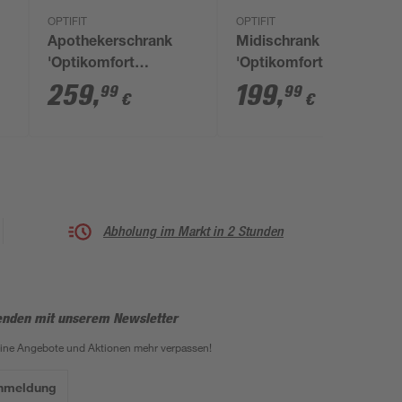
OPTIFIT
OPTIFIT
Apothekerschrank
Midischrank
'Optikomfort
'Optikomfort
Jonte984'
Mats825' grau 60 x
259
,
199
,
99
99
€
€
anthrazit/eichefarben
176,6 x 58,4 cm
30 x 211,8 x 58,4 cm
Abholung im Markt in 2 Stunden
enden mit unserem Newsletter
eine Angebote und Aktionen mehr verpassen!
Anmeldung