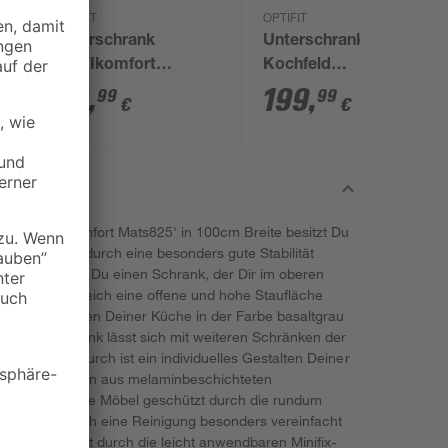
OPTIFIT
OPTIFIT
Unterschrank
Unterschrank für
'OPTIkomfort
Kochfeld
Mats825' basaltgrau
'OPTIkomfort
84
,
199
,
99
99
€
€
30 x 87 x 58,4 cm
Mats825' basaltgrau
90 x 87 x 58,4 cm
erie 'OPTIkomfort Mats825' in 100cm Breite besitzt Du
ermany, das durch eine besonders gute Stabilität
rank erhältst Du einen Schrank, der Dir im oberen
im unteren Bereich eine offene und hohe Staufläche
ats825' verleihen Deiner Küche in der Farbe basaltgrau
k. Der Schrank lässt sich mit weiteren Schränken der
inieren. Dadurch ist ein individuelles Gestalten Deiner
Korpus bestehen aus melaminbeschichteten
tigkeit sind die Möbel geschützt durch die rundum
anten, wodurch eine Reinigung besonders vereinfacht
undenorientiert durch die leicht anwendbaren Minifix-