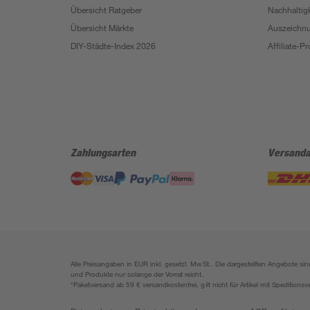
Übersicht Ratgeber
Nachhaltigk
Übersicht Märkte
Auszeichn
DIY-Städte-Index 2026
Affiliate-
Zahlungsarten
Versanda
Alle Preisangaben in EUR inkl. gesetzl. MwSt.. Die dargestellten Angebote 
und Produkte nur solange der Vorrat reicht.
*Paketversand ab 59 € versandkostenfrei, gilt nicht für Artikel mit Speditionsv