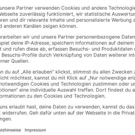
OPTIFIT
OPTIFIT
 3
Unterschrank mit 3
Hochschrank für
Auszügen
Backofen und
'OPTIkomfort
Kühlschrank
219
,
199
,
99
99
€
€
grau
Mats825' basaltgrau
'OPTIkofmort
m
90 x 87 x 58,4 cm
Mats825' basaltgrau
60 x 211,8 x 58,4 cm
Mit dem Spülenunterschrank der S
m
ein Qualitätsmöbelstück Made in G
überzeugt. Mit dem Spülenuntersch
Bereich Platz für eine Spüle und 
bietet. Die Schränke der Serie 'M
einen modernen und eleganten Loo
Serie 'Mats825' hervorragend komb
Küche leichtgemacht. Front und 
Qualitätsspanplatten. Gegen Feuch
beschichteten Front- und Korpusk
ist. Die Montage ist bequem und k