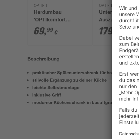
OPTIFIT
OPTIFIT
Herdumbau
Unterschrank mit
'OPTIkomfort
Auszügen
Mats825' basaltgrau
'OPTIkomfort
69
,
179
,
99
99
€
€
60 x 87 x 58,4 cm
Mats825' basalt
60 x 87 x 58,4 c
Beschreibung
praktischer Spülenunterschrank für hohen Staurau
stilvolle Ergänzung zu deiner Küche
leichte Selbstmontage
inklusive Griff
moderner Küchenschrank in basaltgrau