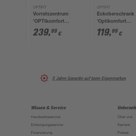
OPTIFIT
OPTIFIT
Vorratszentrum
Eckoberschrank
'OPTIkomfort
'Optikomfort
Mats825' basaltgrau
Rurik986' weiß 6
239
,
119
,
99
99
€
€
30 x 211,8 x 58,4 cm
70,4 x 34,9 cm
5 Jahre Garantie auf toom Eigenmarken
Wissen & Service
Unterne
Handwerksservice
Über uns
Entsorgungsservice
Karriere
Finanzierung
Presse