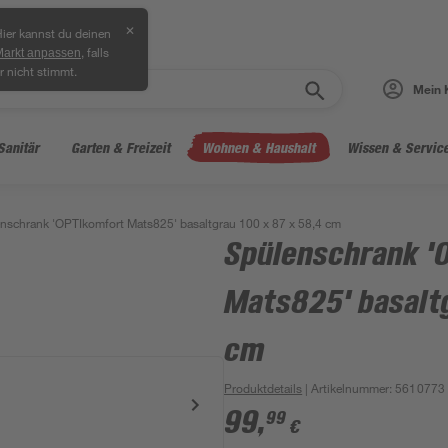
✕
ier kannst du deinen
, falls
Markt anpassen
r nicht stimmt.
Mein 
Sanitär
Garten & Freizeit
Wohnen & Haushalt
Wissen & Servic
nschrank 'OPTIkomfort Mats825' basaltgrau 100 x 87 x 58,4 cm
Spülenschrank '
Mats825' basaltg
cm
Produktdetails
| Artikelnummer
:
5610773
99
,
99
€