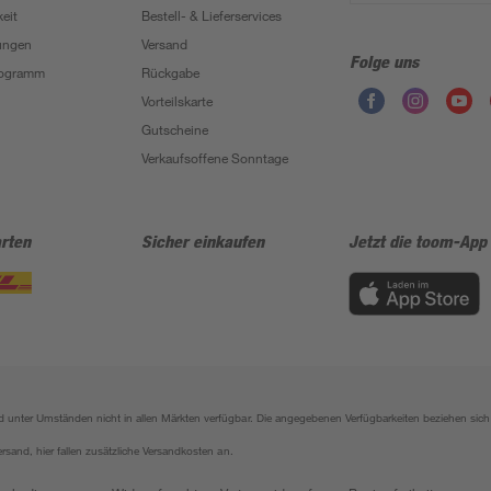
eit
Bestell- & Lieferservices
ungen
Versand
Folge uns
Programm
Rückgabe
Vorteilskarte
Gutscheine
Verkaufsoffene Sonntage
rten
Sicher einkaufen
Jetzt die toom-App
sind unter Umständen nicht in allen Märkten verfügbar. Die angegebenen Verfügbarkeiten beziehen s
ersand, hier fallen zusätzliche Versandkosten an.