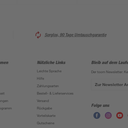
Sorglos, 90 Tage Umtauschgarantie
hmen
Nützliche Links
Bleib auf dem Lauf
Leichte Sprache
Der toom Newsletter: K
Hilfe
Zur Newsletter 
Zahlungsarten
eit
Bestell- & Lieferservices
ungen
Versand
Folge uns
Programm
Rückgabe
Vorteilskarte
Gutscheine