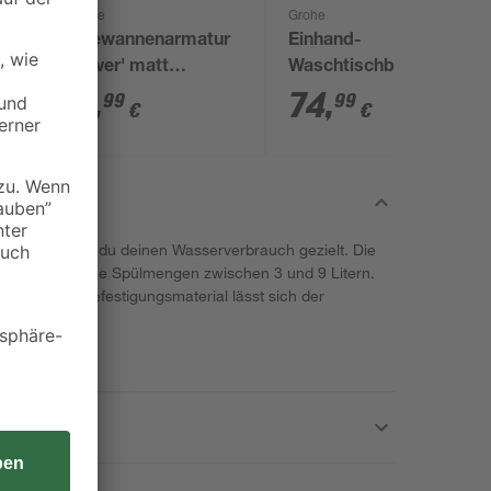
Schütte
Grohe
Badewannenarmatur
Einhand-
5
'Denver' matt
Waschtischbatterie
schwarz
'Start' chromfarben
70
,
74
,
99
99
€
€
toom steuerst du deinen Wasserverbrauch gezielt. Die
leine oder große Spülmengen zwischen 3 und 9 Litern.
liegendem Befestigungsmaterial lässt sich der