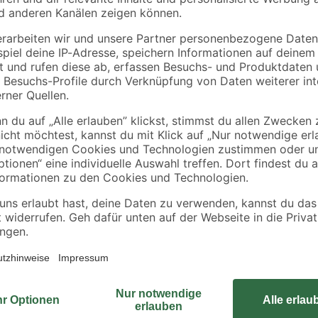
Schütte
Fackelmann
Brauseschlauch
Holzfuß-Set 'Finn' 4-
 1/2'
schwarz PVC 150 cm
teilig Eiche massiv 1
cm
14
,
29
,
99
99
€
€
Mit dem 'Komfort' Spülkasten von 
e
2‑Mengentechnik ermöglicht dir k
Dank 3‑seitigem Anschluss und bei
ationen
Spülkasten vielseitig montieren.
alt