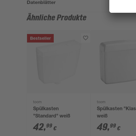
Datenblätter
Ähnliche Produkte
Bestseller
toom
toom
Spülkasten
Spülkasten "Klas
"Standard" weiß
weiß
42
,
49
,
99
99
€
€