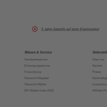
5 Jahre Garantie auf toom Eigenmarken
Wissen & Service
Unterne
Handwerksservice
Über uns
Entsorgungsservice
Karriere
Finanzierung
Presse
Übersicht Ratgeber
Nachhaltigk
Übersicht Märkte
Auszeichn
DIY-Städte-Index 2026
Affiliate-