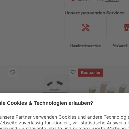
Nicht verfügbar in
Unsere passenden Services
Handwerksservice
Mietgerät
Bestseller