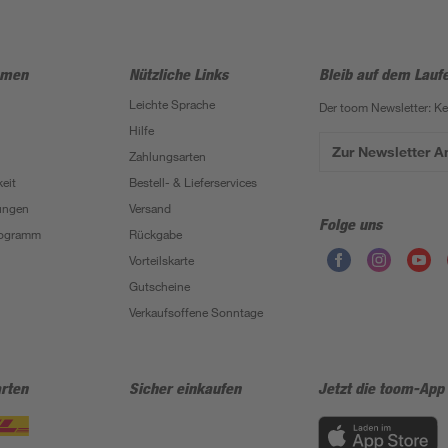
hmen
Nützliche Links
Bleib auf dem Lauf
Leichte Sprache
Der toom Newsletter: K
Hilfe
Zur Newsletter 
Zahlungsarten
eit
Bestell- & Lieferservices
ungen
Versand
Folge uns
Programm
Rückgabe
Vorteilskarte
Gutscheine
Verkaufsoffene Sonntage
rten
Sicher einkaufen
Jetzt die toom-App