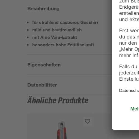
Beschreibung
für strahlend sauberes Geschirr
mild und hautfreundlich
mit Aloe Vera-Extrakt
besonders hohe Fettlösekraft
Eigenschaften
Datenblätter
Ähnliche Produkte