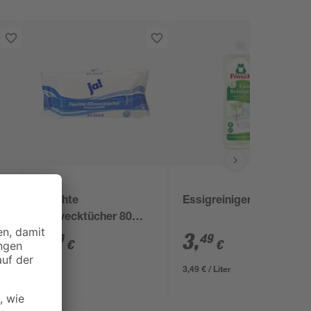
Ja!
Feuchte
Essigreiniger 1000 ml
Allzwecktücher 80
Stück
1
,
3
,
99
49
€
€
3,49 € / Liter