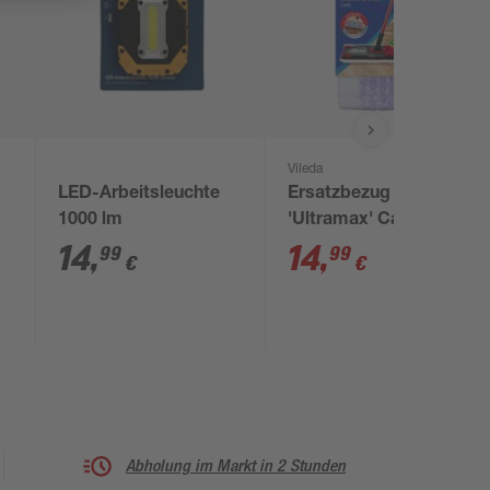
Vileda
LED-Arbeitsleuchte
Ersatzbezug
1000 lm
'Ultramax' Care
l
Microfaser
14
,
14
,
99
99
€
€
Abholung im Markt in 2 Stunden