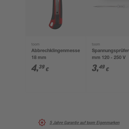
toom
toom
Abbrechklingenmesser
Spannungsprüfer
18 mm
mm 120 - 250 V
4
,
3
,
39
49
€
€
5 Jahre Garantie auf toom Eigenmarken