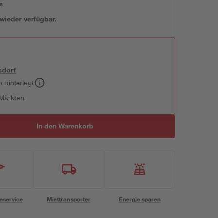
e
 wieder verfügbar.
sdorf
h hinterlegt
 Märkten
In den Warenkorb
eservice
Miettransporter
Energie sparen