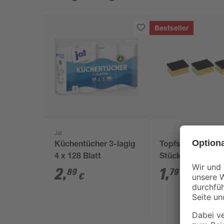
Bestseller
Ja!
Küchentücher 3-lagig
Topfschwamm 3
4 x 128 Blatt
Stück
2
,
1
,
89
79
€
€