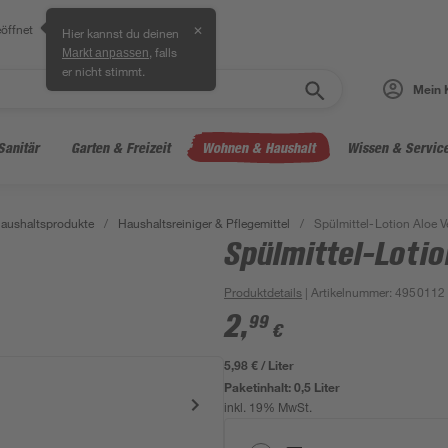
öffnet
✕
Hier kannst du deinen
, falls
Markt anpassen
er nicht stimmt.
Mein 
Sanitär
Garten & Freizeit
Wohnen & Haushalt
Wissen & Servic
aushaltsprodukte
/
Haushaltsreiniger & Pflegemittel
/
Spülmittel-Lotion Aloe V
Spülmittel-Lotio
Produktdetails
| Artikelnummer
:
4950112
2
,
99
€
5,98 € / Liter
Paketinhalt:
0,5 Liter
inkl. 19% MwSt.