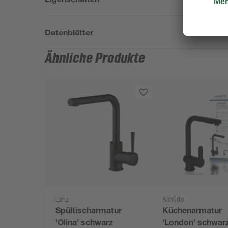
Datenblätter
Ähnliche Produkte
Lenz
Schütte
Spültischarmatur
Küchenarmatur
'Olina' schwarz
'London' schwar