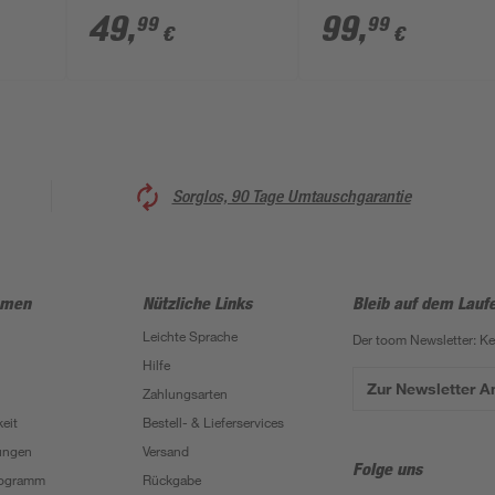
r
matt mit
49
,
99
,
99
99
€
€
Pendelbrause
Sorglos, 90 Tage Umtauschgarantie
hmen
Nützliche Links
Bleib auf dem Lauf
Leichte Sprache
Der toom Newsletter: K
Hilfe
Zur Newsletter 
Zahlungsarten
eit
Bestell- & Lieferservices
ungen
Versand
Folge uns
Programm
Rückgabe