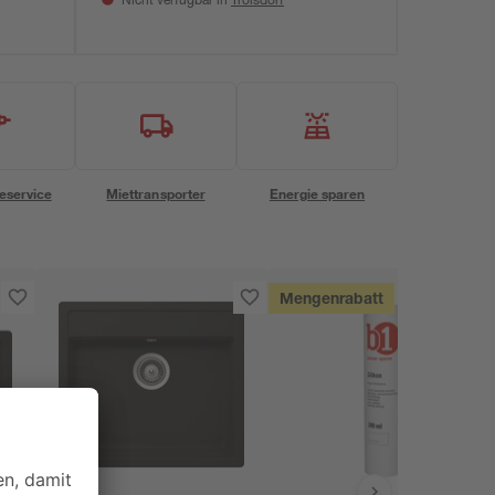
Nicht verfügbar in
eservice
Miettransporter
Energie sparen
Mengenrabatt