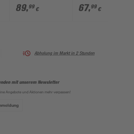
edelstahlfarben
schwarz 22,5 x 35,5 x
89
,
67
,
99
99
€
€
5 cm
Abholung im Markt in 2 Stunden
enden mit unserem Newsletter
eine Angebote und Aktionen mehr verpassen!
Anmeldung