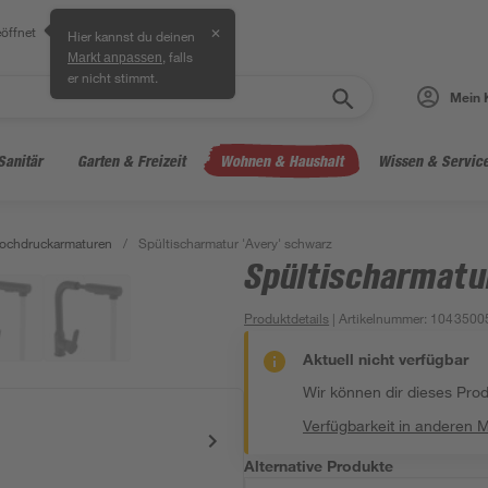
öffnet
✕
Hier kannst du deinen
, falls
Markt anpassen
er nicht stimmt.
Mein 
Sanitär
Garten & Freizeit
Wohnen & Haushalt
Wissen & Servic
ochdruckarmaturen
/
Spültischarmatur 'Avery' schwarz
Spültischarmatu
Produktdetails
| Artikelnummer
:
1043500
Aktuell nicht verfügbar
Wir können dir dieses Produ
Verfügbarkeit in anderen 
Alternative Produkte