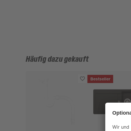
Häufig dazu gekauft
Bestseller