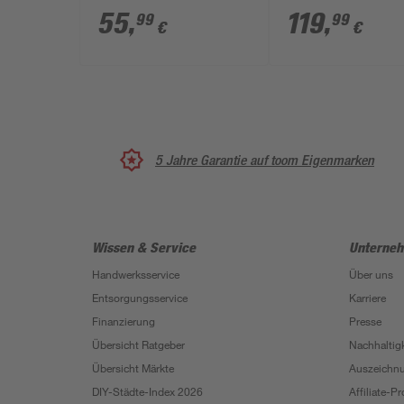
360° schwenkba
55
,
119
,
99
99
€
€
5 Jahre Garantie auf toom Eigenmarken
Wissen & Service
Unterne
Handwerksservice
Über uns
Entsorgungsservice
Karriere
Finanzierung
Presse
Übersicht Ratgeber
Nachhaltigk
Übersicht Märkte
Auszeichn
DIY-Städte-Index 2026
Affiliate-