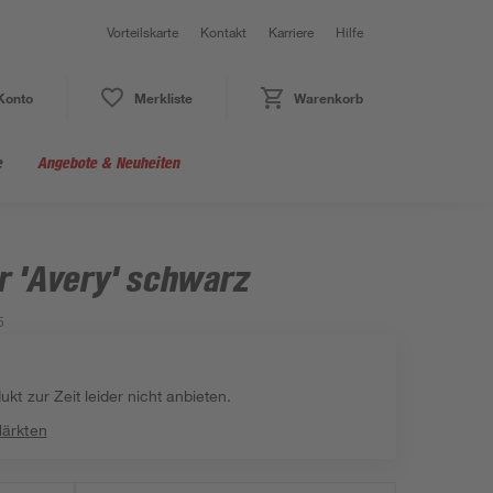
Vorteilskarte
Kontakt
Karriere
Hilfe
Konto
Merkliste
Warenkorb
e
Angebote & Neuheiten
r 'Avery' schwarz
5
kt zur Zeit leider nicht anbieten.
Märkten