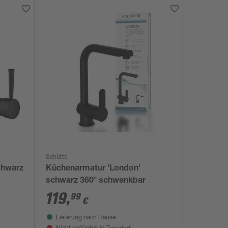
Schütte
chwarz
Küchenarmatur 'London'
schwarz 360° schwenkbar
119
,
99
€
Lieferung nach Hause
Troisdorf