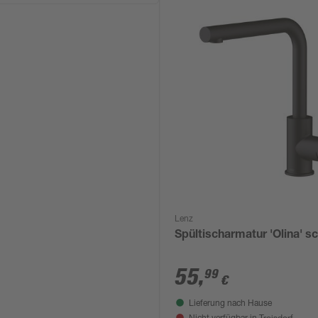
Lenz
Spültischarmatur 'Olina' s
55
,
99
€
Lieferung nach Hause
Troisdorf