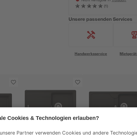
Nicht verfügbar in
(1)
Unsere passenden Services
Handwerksservice
Mietgerät