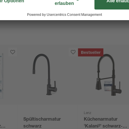
Bestseller
Lenz
Spültischarmatur
Küchenarmatur
z
schwarz
'Kalani²' schwarz-