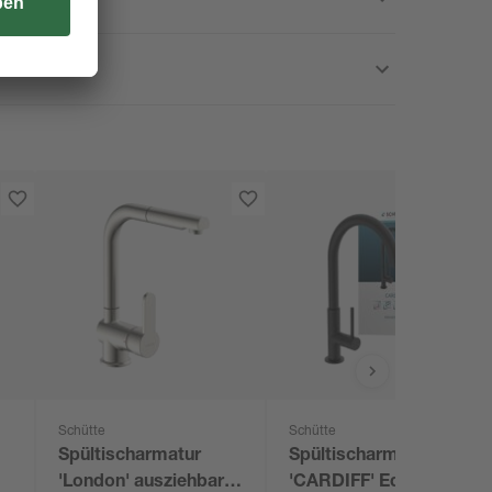
Schütte
Schütte
Spültischarmatur
Spültischarmatur
'London' ausziehbar
'CARDIFF' Edelstahl