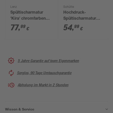
Lenz
Schütte
Spültischarmatur
Hochdruck-
'Kira' chromfarben
Spültischarmatur
18,5 cm
'Casalla' chromfarben
77
,
54
,
99
99
€
€
eckig
5 Jahre Garantie auf toom Eigenmarken
Sorglos, 90 Tage Umtauschgarantie
Abholung im Markt in 2 Stunden
Wissen & Service