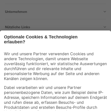
Unternehmen
Nützliche Links
Bleib auf dem Laufenden mit unserem Newsletter
Der toom Newsletter: Keine Angebote und Aktionen mehr verpassen!
Zur Newsletter Anmeldung
Folge uns
Zahlungsarten
Versandarten