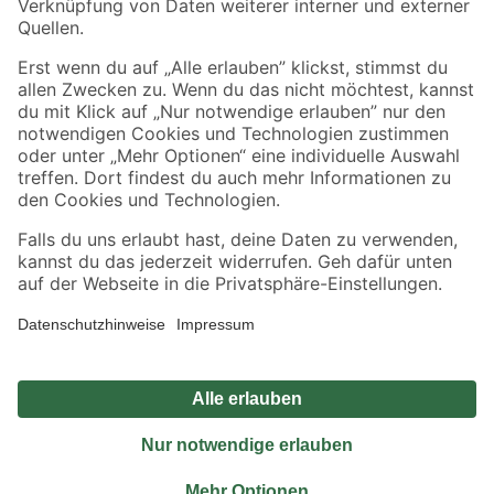
Sicher einkaufen
Jetzt die toom-App herunterladen
Alle Preisangaben in EUR inkl. gesetzl. MwSt.. Die dargestellten Angebote sind unter
Umständen nicht in allen Märkten verfügbar. Die angegebenen Verfügbarkeiten beziehen
sich auf den unter "Mein Markt" ausgewählten toom Baumarkt. Alle Angebote und
Produkte nur solange der Vorrat reicht.
*Paketversand ab 59 € versandkostenfrei, gilt nicht für Artikel mit Speditionsversand, hier
fallen zusätzliche Versandkosten an.
Datenschutz
Privatsphäre
Impressum
AGB
Nutzungsbedingungen
Widerrufsrecht
Vertrag widerrufen
Barrierefreiheit