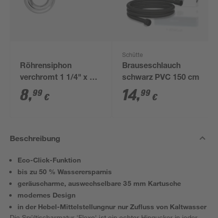
Schütte
Röhrensiphon
Brauseschlauch
verchromt 1 1/4" x 32
schwarz PVC 150 cm
mm
8
,
14
,
99
99
€
€
Beschreibung
Eco-Click-Funktion
bis zu 50 % Wasserersparnis
geräuscharme, auswechselbare 35 mm Kartusche
modernes Design
in der Hebel-Mittelstellungnur nur Zufluss von Kaltwasser
Die Spültischarmatur 'Flexo' ist ein echter Hingucker in jeder