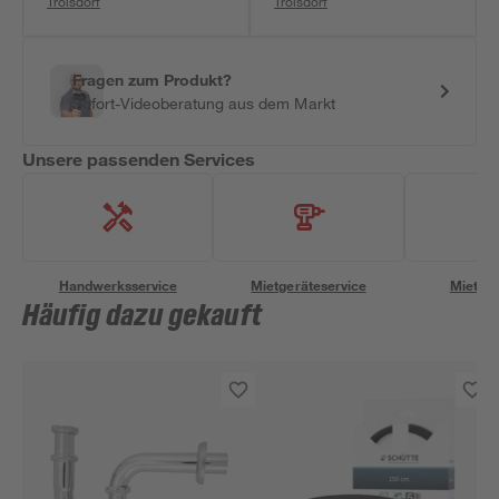
Troisdorf
Troisdorf
Fragen zum Produkt?
Sofort-Videoberatung aus dem Markt
Unsere passenden Services
Handwerksservice
Mietgeräteservice
Miettra
Häufig dazu gekauft