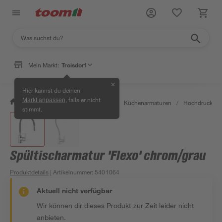
Mein Markt:
Troisdorf
✕
Hier kannst du deinen
, falls er nicht
Markt anpassen
/
Wohnen & Haushalt
/
Küche
/
Küchenarmaturen
/
Hochdruckarm
stimmt.
Spültischarmatur 'Flexo' chrom/grau
Produktdetails
| Artikelnummer
:
5401064
Aktuell nicht verfügbar
Wir können dir dieses Produkt zur Zeit leider nicht
anbieten.