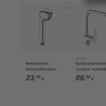
Schütte
Niederdruck-
Spültischarmatu
Umschaltbrause
'London' auszieh
verchromt 1/2"
edelstahlfarben
23
,
89
,
59
99
€
€