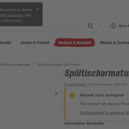
✕
ier kannst du deinen
, falls
Markt anpassen
r nicht stimmt.
Mein 
Sanitär
Garten & Freizeit
Wohnen & Haushalt
Wissen & Servic
ochdruckarmaturen
/
Spültischarmatur goldfarben
Spültischarmatu
Produktdetails
| Artikelnummer
:
5401007
Aktuell nicht verfügbar
Wir können dir dieses Produ
Verfügbarkeit in anderen 
Alternative Produkte