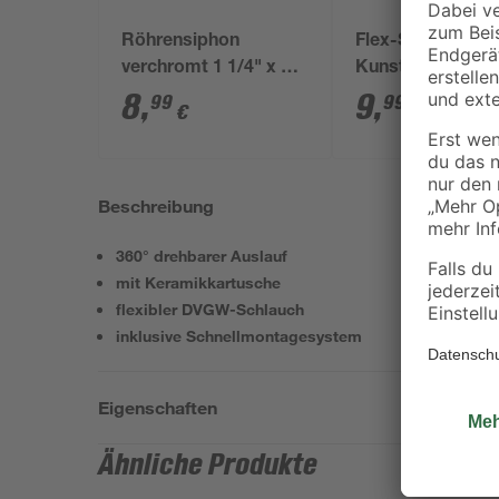
Röhrensiphon
Flex-Siphon
verchromt 1 1/4" x 32
Kunststoff weiß 1
mm
x 40/50 mm
8
,
9
,
99
99
€
€
Beschreibung
360° drehbarer Auslauf
mit Keramikkartusche
flexibler DVGW-Schlauch
inklusive Schnellmontagesystem
Eigenschaften
Ähnliche Produkte