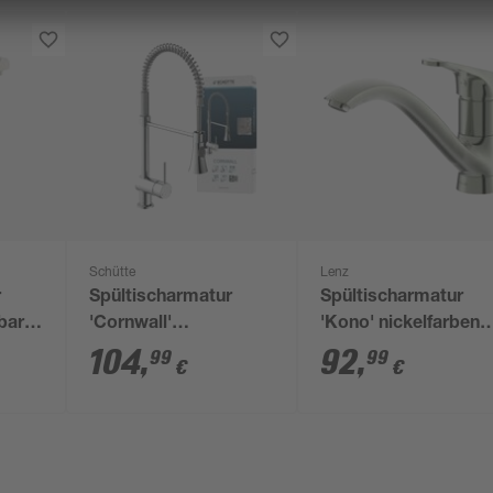
Schütte
Lenz
r
Spültischarmatur
Spültischarmatur
bar
'Cornwall'
'Kono' nickelfarben
schwenkbar
16,7 cm
104
,
92
,
99
99
€
€
chromfarben