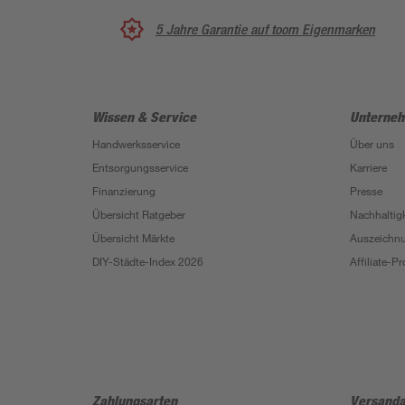
5 Jahre Garantie auf toom Eigenmarken
Wissen & Service
Unterne
Handwerksservice
Über uns
Entsorgungsservice
Karriere
Finanzierung
Presse
Übersicht Ratgeber
Nachhaltigk
Übersicht Märkte
Auszeichn
DIY-Städte-Index 2026
Affiliate-
Zahlungsarten
Versanda