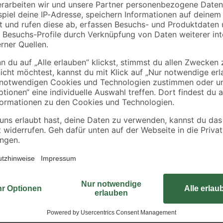
Schütte
Fischer
Brauseschlauch
fischer
 1/2'
schwarz PVC 150 cm
Waschtischbefestig
WST 140 2 Stück
14
,
4
,
99
99
€
€
Diese moderne Spültischarmatur b
drehbaren Auslauf.