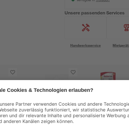
Verfügbar in
Unsere passenden Services
Handwerksservice
Mietgerät