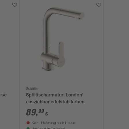
Schütte
use
Spültischarmatur 'London'
ausziehbar edelstahlfarben
89
,
99
€
Keine Lieferung nach Hause
Troisdorf