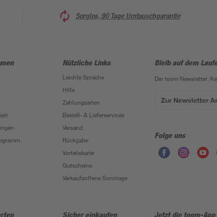
Sorglos, 90 Tage Umtauschgarantie
hmen
Nützliche Links
Bleib auf dem Lauf
Leichte Sprache
Der toom Newsletter: K
Hilfe
Zur Newsletter 
Zahlungsarten
eit
Bestell- & Lieferservices
ungen
Versand
Folge uns
Programm
Rückgabe
Vorteilskarte
Gutscheine
Verkaufsoffene Sonntage
rten
Sicher einkaufen
Jetzt die toom-App