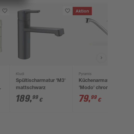
Aktion
Kludi
Pyramis
Spültischarmatur 'M3'
Küchenarmatur
mattschwarz
'Modo' chromfarben
189
,
79
,
99
99
€
€