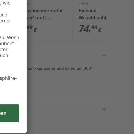
Schütte
Grohe
Badewannenarmatur
Einhand-
ung
'Denver' matt
Waschtischbatterie
schwarz
'Start' chromfarben
71
,
74
,
99
99
€
€
esitzt eine Keramikkartusche und einen um 360°