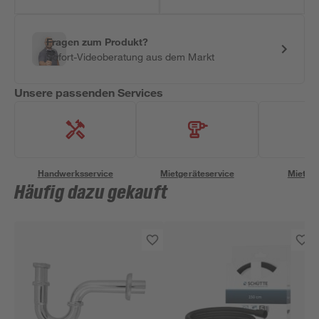
Fragen zum Produkt?
Sofort-Videoberatung aus dem Markt
Unsere passenden Services
Handwerksservice
Mietgeräteservice
Miettra
Häufig dazu gekauft