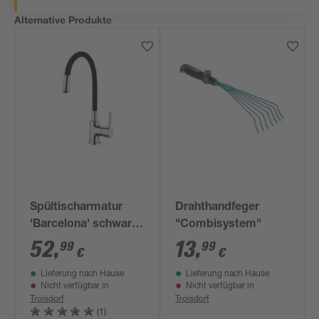
Alternative Produkte
Spültischarmatur
Drahthandfeger
'Barcelona' schwarz
"Combisystem"
flexibel
52
,
13
,
99
99
€
€
Lieferung nach Hause
Lieferung nach Hause
Nicht verfügbar in
Nicht verfügbar in
Troisdorf
Troisdorf
(1)