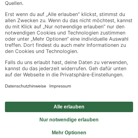
Sicher einkaufen
Jetzt die toom-App herunterladen
Alle Preisangaben in EUR inkl. gesetzl. MwSt.. Die dargestellten Angebote sind unter
Umständen nicht in allen Märkten verfügbar. Die angegebenen Verfügbarkeiten beziehen
sich auf den unter "Mein Markt" ausgewählten toom Baumarkt. Alle Angebote und
Produkte nur solange der Vorrat reicht.
*Paketversand ab 59 € versandkostenfrei, gilt nicht für Artikel mit Speditionsversand, hier
fallen zusätzliche Versandkosten an.
Datenschutz
Privatsphäre
Impressum
AGB
Nutzungsbedingungen
Widerrufsrecht
Vertrag widerrufen
Barrierefreiheit
© 2026 toom Baumarkt GmbH