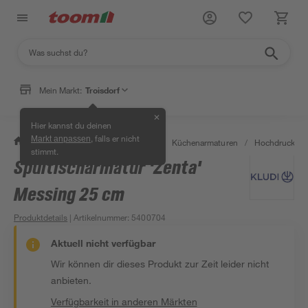
Mein Markt:
Troisdorf
✕
Hier kannst du deinen
, falls er nicht
Markt anpassen
/
Wohnen & Haushalt
/
Küche
/
Küchenarmaturen
/
Hochdruckarm
stimmt.
Spültischarmatur 'Zenta'
Messing 25 cm
Produktdetails
| Artikelnummer
:
5400704
Aktuell nicht verfügbar
Wir können dir dieses Produkt zur Zeit leider nicht
anbieten.
Verfügbarkeit in anderen Märkten