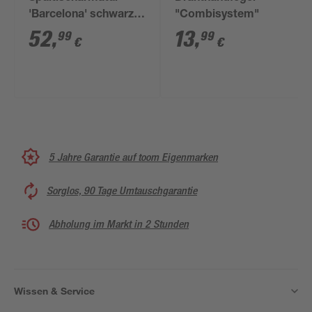
'Barcelona' schwarz
"Combisystem"
flexibel
52
,
13
,
99
99
€
€
5 Jahre Garantie auf toom Eigenmarken
Sorglos, 90 Tage Umtauschgarantie
Abholung im Markt in 2 Stunden
Wissen & Service