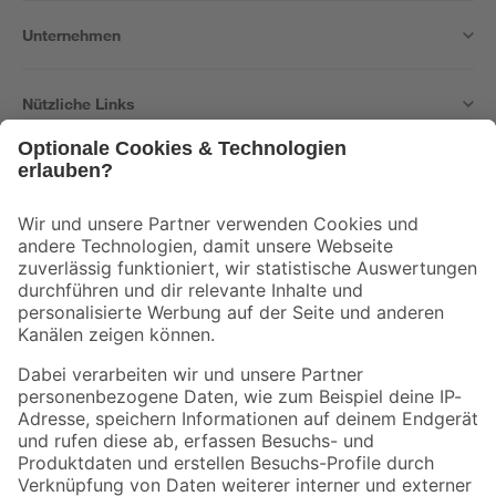
Unternehmen
Nützliche Links
Bleib auf dem Laufenden mit unserem Newsletter
Der toom Newsletter: Keine Angebote und Aktionen mehr verpassen!
Zur Newsletter Anmeldung
Folge uns
Zahlungsarten
Versandarten