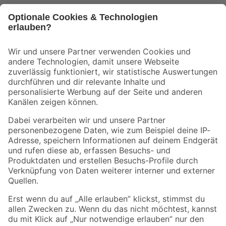
Bleib auf dem Laufenden mit unserem Newsletter
Der toom Newsletter: Keine Angebote und Aktionen mehr verpassen!
Zur Newsletter Anmeldung
Folge uns
Zahlungsarten
Versandarten
Sicher einkaufen
Jetzt die toom-App herunterladen