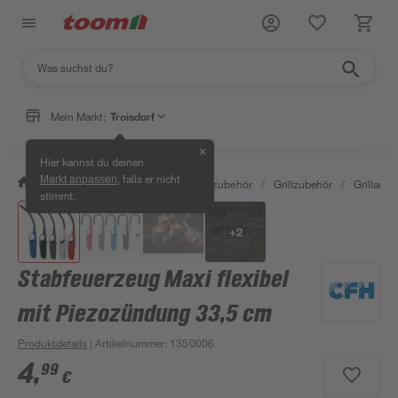
Mein Markt:
Troisdorf
✕
Hier kannst du deinen
, falls er nicht
Markt anpassen
/
Garten & Freizeit
/
Grills & Grillzubehör
/
Grillzubehör
/
Grillanzü
stimmt.
+
2
Stabfeuerzeug Maxi flexibel
mit Piezozündung 33,5 cm
Produktdetails
| Artikelnummer
:
1350006
4
,
99
€