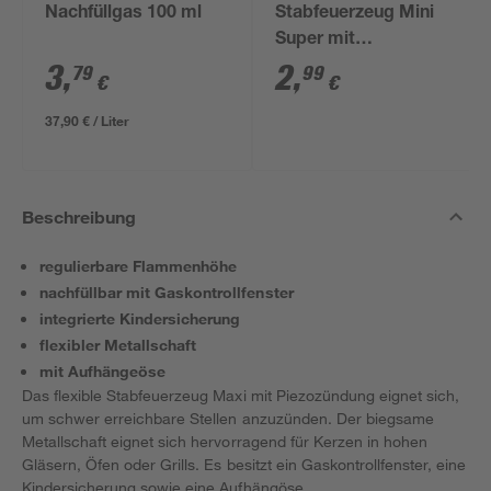
Nachfüllgas 100 ml
Stabfeuerzeug Mini
Super mit
Piezozündung 10,5
3
,
2
,
79
99
€
€
cm
37,90 € / Liter
Beschreibung
regulierbare Flammenhöhe
nachfüllbar mit Gaskontrollfenster
integrierte Kindersicherung
flexibler Metallschaft
mit Aufhängeöse
Das flexible Stabfeuerzeug Maxi mit Piezozündung eignet sich,
um schwer erreichbare Stellen anzuzünden. Der biegsame
Metallschaft eignet sich hervorragend für Kerzen in hohen
Gläsern, Öfen oder Grills. Es besitzt ein Gaskontrollfenster, eine
Kindersicherung sowie eine Aufhängöse.