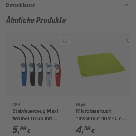
Datenblätter
Ähnliche Produkte
CFH
Nigrin
Stabfeuerzeug Maxi
Microfasertuch
flexibel Turbo mit
"Insekten" 40 x 40 cm
Piezozündung 34,5
grün
5
,
4
,
99
59
€
€
cm