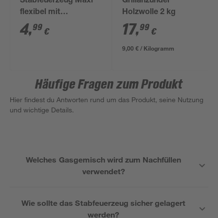
Stabfeuerzeug Maxi
Grillanzünder
flexibel mit
Holzwolle 2 kg
Piezozündung 33,5
4
,
17
,
99
99
€
€
cm
9,00 € / Kilogramm
Häufige Fragen zum Produkt
Hier findest du Antworten rund um das Produkt, seine Nutzung
und wichtige Details.
Welches Gasgemisch wird zum Nachfüllen
verwendet?
Wie sollte das Stabfeuerzeug sicher gelagert
werden?