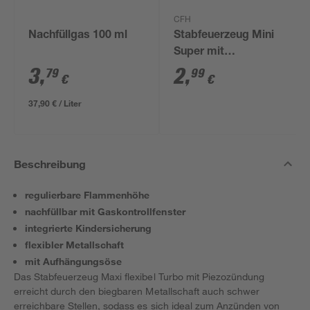
CFH
Nachfüllgas 100 ml
Stabfeuerzeug Mini
Super mit
Piezozündung 10,5
3
,
2
,
79
99
€
€
cm
37,90 € / Liter
Beschreibung
regulierbare Flammenhöhe
nachfüllbar mit Gaskontrollfenster
integrierte Kindersicherung
flexibler Metallschaft
mit Aufhängungsöse
Das Stabfeuerzeug Maxi flexibel Turbo mit Piezozündung
erreicht durch den biegbaren Metallschaft auch schwer
erreichbare Stellen, sodass es sich ideal zum Anzünden von