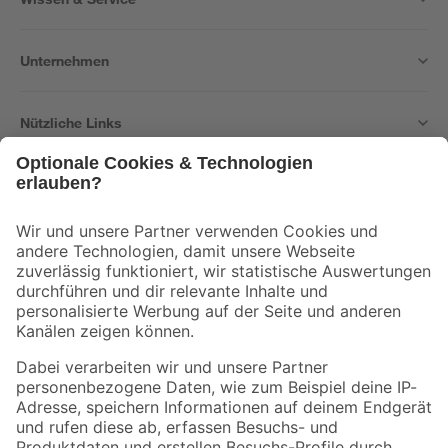
Unternehmen
Nützliche Links
Bleib auf dem Laufenden mit unserem Newsletter
Der toom Newsletter: Keine Angebote und Aktionen mehr verpassen!
Zur Newsletter Anmeldung
Folge uns
Zahlungsarten
Versandarten