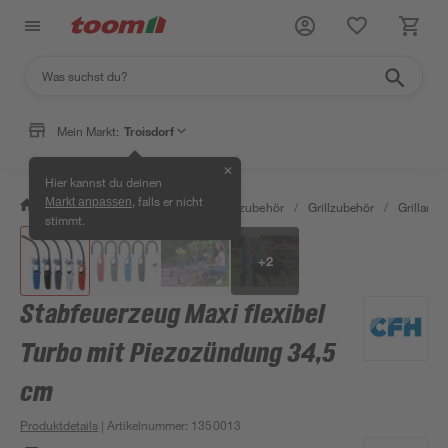
Mein Markt:
Troisdorf
✕
Hier kannst du deinen
, falls er nicht
Markt anpassen
/
Garten & Freizeit
/
Grills & Grillzubehör
/
Grillzubehör
/
Grillanzü
stimmt.
+
2
Stabfeuerzeug Maxi flexibel
Turbo mit Piezozündung 34,5
cm
Produktdetails
| Artikelnummer
:
1350013