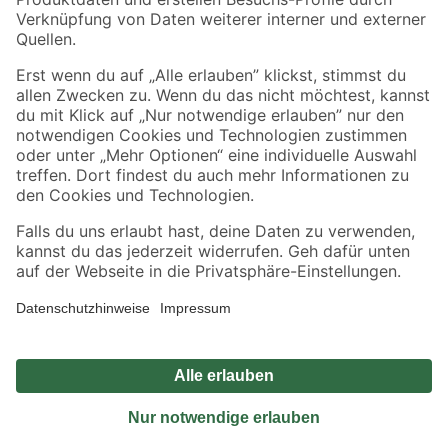
Sicher einkaufen
Jetzt die toom-App herunterladen
Alle Preisangaben in EUR inkl. gesetzl. MwSt.. Die dargestellten Angebote sind unter
Umständen nicht in allen Märkten verfügbar. Die angegebenen Verfügbarkeiten beziehen
sich auf den unter "Mein Markt" ausgewählten toom Baumarkt. Alle Angebote und
Produkte nur solange der Vorrat reicht.
*Paketversand ab 59 € versandkostenfrei, gilt nicht für Artikel mit Speditionsversand, hier
fallen zusätzliche Versandkosten an.
Datenschutz
Privatsphäre
Impressum
AGB
Nutzungsbedingungen
Widerrufsrecht
Vertrag widerrufen
Barrierefreiheit