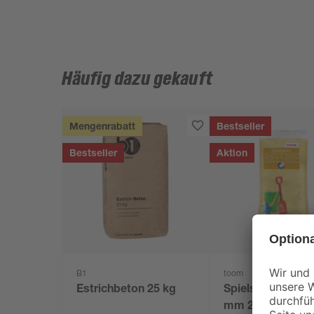
Häufig dazu gekauft
Mengenrabatt
Bestseller
Bestseller
Aktion
B1
toom
Estrichbeton 25 kg
Spielsand beige 
mm 25 kg