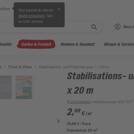
öffnet
✕
Hier kannst du deinen
, falls
Markt anpassen
er nicht stimmt.
Mein 
Sanitär
Garten & Freizeit
Wohnen & Haushalt
Wissen & Servic
e
/
Folien & Vliese
/
Stabilisations- und Filtervlies grau 1 x 20 m
Stabilisations- u
x 20 m
Produktdetails
| Artikelnummer
:
4321077
2
,
00
€
/ m²
39,99 € / Pack
Paketinhalt:
20 m²