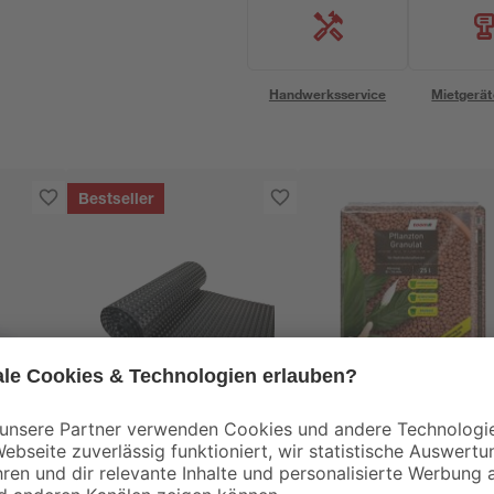
Handwerksservice
Mietgerät
Bestseller
toom
toom
0-2
Hochbeet-
Pflanzton-Granulat 8
Noppenfolie 90 x 650
16 mm 25 l