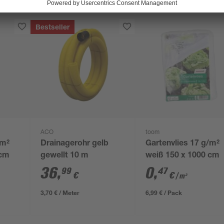
Bestseller
ACO
toom
/m²
Drainagerohr gelb
Gartenvlies 17 g/m²
 cm
gewellt 10 m
weiß 150 x 1000 cm
36
,
0
,
99
47
€
€
/ m²
3,70 € / Meter
6,99 € / Pack