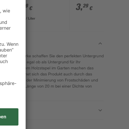
3
,
3
,
99
29
€
€
0,10 € / Liter
oom Qualitätsmarke schaffen Sie den perfekten Untergrund
möglichkeiten, egal ob als Untergrund für Ihr
erasse oder dem Holzstapel im Garten machen das
lsierung zeichnet sich das Produkt auch durch das
artikeln, sowie der Minimierung von Frostschäden und
tionsvlies hat Länge von 20 m bei einer Dichte von