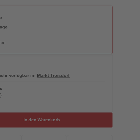
e
tage
ten
 mehr verfügbar
im
Markt
Troisdorf
e:
)
In den Warenkorb