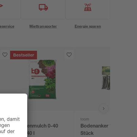
eservice
Miettransporter
Energie sparen
Bestseller
B1
toom
-
Rindenmulch 0-40
Bodenanker 11 cm 10
mm 40 l
Stück