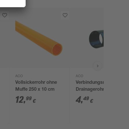
ACO
ACO
Vollsickerrohr ohne
Verbindungsmuffe für
Muffe 250 x 10 cm
Drainagerohre DN 100
12
,
4
,
99
49
€
€