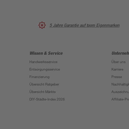
5 Jahre Garantie auf toom Eigenmarken
Wissen & Service
Unterne
Handwerksservice
Über uns
Entsorgungsservice
Karriere
Finanzierung
Presse
Übersicht Ratgeber
Nachhaltigk
Übersicht Märkte
Auszeichn
DIY-Städte-Index 2026
Affiliate-