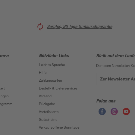
Sorglos, 90 Tage Umtauschgarantie
hmen
Nützliche Links
Bleib auf dem Lauf
Leichte Sprache
Der toom Newsletter: K
Hilfe
Zur Newsletter 
Zahlungsarten
eit
Bestell- & Lieferservices
ungen
Versand
Folge uns
Programm
Rückgabe
Vorteilskarte
Gutscheine
Verkaufsoffene Sonntage