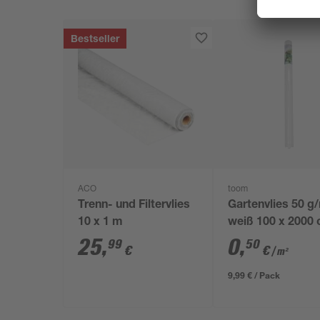
Bestseller
ACO
toom
Trenn- und Filtervlies
Gartenvlies 50 g
10 x 1 m
weiß 100 x 2000
25
,
0
,
99
50
€
€
/ m²
9,99 € / Pack