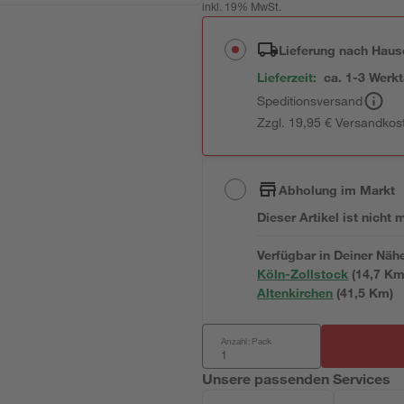
inkl. 19% MwSt.
Lieferung nach Haus
Lieferzeit:
ca. 1-3 Werk
Speditionsversand
Zzgl. 19,95 € Versandkos
Abholung im Markt
Dieser Artikel ist nicht
Verfügbar in Deiner Näh
Köln-Zollstock
(
14,7
 Km
Altenkirchen
(
41,5
 Km)
Anzahl: Pack
Unsere passenden Services