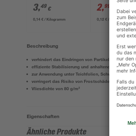
3
,
2
,
49
99
€
€
3,29 €
0,14 € / Kilogramm
0,12 € / Kilogramm
Beschreibung
verhindert das Eindringen von Partikeln in den Unt
effiziente Stabilisierung und anhaltende Filterleist
zur Anwendung unter Teichfolien, Schwimmbecken
verringert das Risiko von Frostschäden und Unter
Vliesdichte von 80 g/m²
Eigenschaften
Ähnliche Produkte