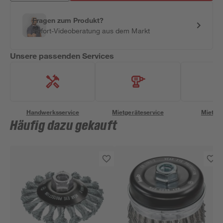
Fragen zum Produkt?
Sofort-Videoberatung aus dem Markt
Unsere passenden Services
Handwerksservice
Mietgeräteservice
Miettra
Häufig dazu gekauft