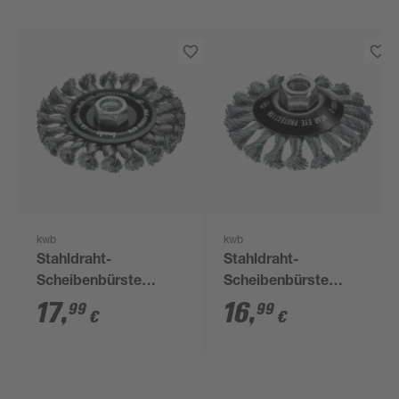
kwb
kwb
Stahldraht-
Stahldraht-
Scheibenbürste
Scheibenbürste
gezopft Ø 115 M14
'Aggresso-Flex'
17
,
16
,
99
99
€
€
gezopft Ø 100 mm