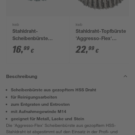
kwb
kwb
Stahldraht-
Stahldraht-Topfbürste
Scheibenbürste
'Aggresso-Flex'
'Aggresso-Flex'
gewellt Ø 100 mm
16
,
22
,
99
99
€
€
gezopft Ø 100 mm
Beschreibung
Scheibenbürste aus gezopftem HSS Draht
für Reinigungsarbeiten
zum Entgraten und Entrosten
mit Aufnahmegewinde M14
geeignet für Metall, Lacke und Stein
Die 'Aggresso-Flex' Scheibenbürste aus gezopftem HSS-
Stahldraht ist abgestimmt auf den Einsatz in der Profi- und