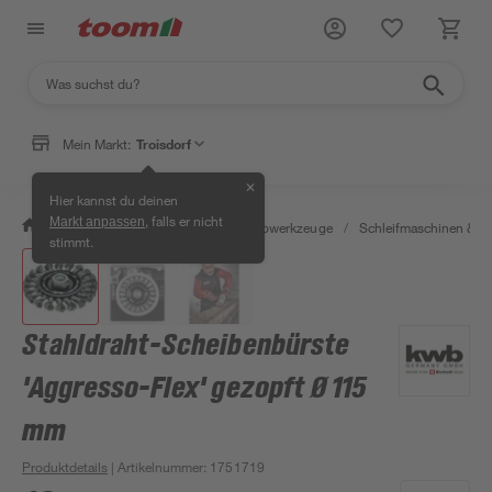
Mein Markt:
Troisdorf
✕
Hier kannst du deinen
, falls er nicht
Markt anpassen
/
Werkstatt & Maschinen
/
Elektrowerkzeuge
/
Schleifmaschinen & T
stimmt.
Stahldraht-Scheibenbürste
'Aggresso-Flex' gezopft Ø 115
mm
Produktdetails
| Artikelnummer
:
1751719