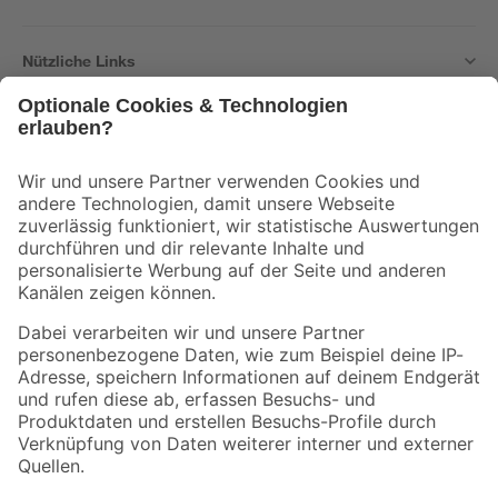
Nützliche Links
Bleib auf dem Laufenden mit unserem Newsletter
Der toom Newsletter: Keine Angebote und Aktionen mehr verpassen!
Zur Newsletter Anmeldung
Folge uns
Zahlungsarten
Versandarten
Sicher einkaufen