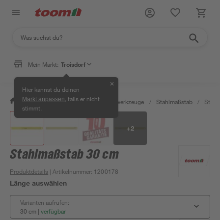
Mein Markt:
Troisdorf
✕
Hier kannst du deinen
, falls er nicht
Markt anpassen
/
Werkstatt & Maschinen
/
Messwerkzeuge
/
Stahlmaßstab
/
Stahl
stimmt.
+
2
Stahlmaßstab 30 cm
Produktdetails
| Artikelnummer
:
1200178
Länge auswählen
Varianten aufrufen:
30 cm
|
verfügbar