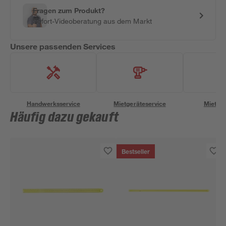
Fragen zum Produkt?
Sofort-Videoberatung aus dem Markt
Unsere passenden Services
Handwerksservice
Mietgeräteservice
Miettra
Häufig dazu gekauft
Bestseller