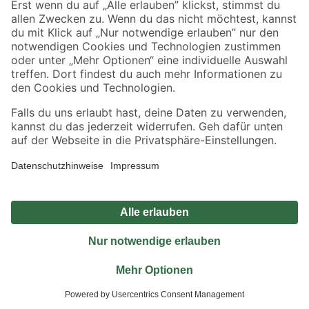
Jetzt die toom-App herunterladen
Alle Preisangaben in EUR inkl. gesetzl. MwSt.. Die dargestellten Angebote sind unter
Umständen nicht in allen Märkten verfügbar. Die angegebenen Verfügbarkeiten beziehen
sich auf den unter "Mein Markt" ausgewählten toom Baumarkt. Alle Angebote und
Produkte nur solange der Vorrat reicht.
*Paketversand ab 59 € versandkostenfrei, gilt nicht für Artikel mit Speditionsversand, hier
fallen zusätzliche Versandkosten an.
Datenschutz
Privatsphäre
Impressum
AGB
Nutzungsbedingungen
Widerrufsrecht
Vertrag widerrufen
Barrierefreiheit
© 2026 toom Baumarkt GmbH