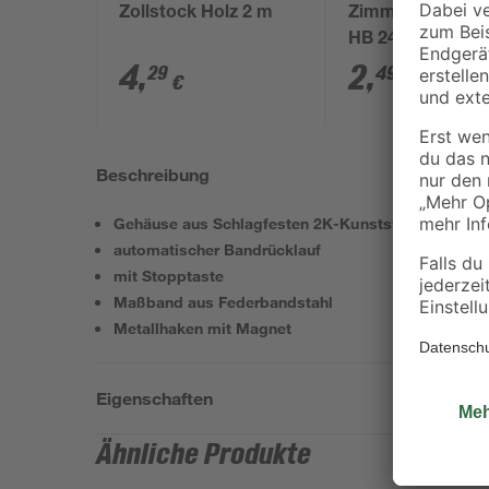
Zollstock Holz 2 m
Zimmermannbleis
HB 24 cm
4
,
2
,
29
49
€
€
Beschreibung
Gehäuse aus Schlagfesten 2K-Kunststoff und Gürte
automatischer Bandrücklauf
mit Stopptaste
Maßband aus Federbandstahl
Metallhaken mit Magnet
Eigenschaften
Ähnliche Produkte