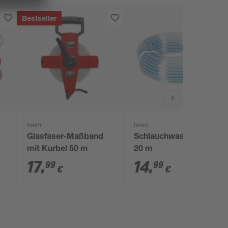
Bestseller
toom
toom
Glasfaser-Maßband
Schlauchwasserwaage
mit Kurbel 50 m
20 m
17
,
14
,
99
99
€
€