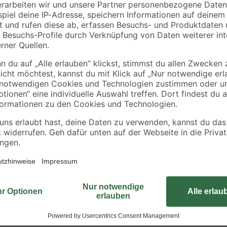
tift
Zimmermannbleistift
Abbrechklingenmes
HB 17,5 cm
18 mm
1
,
7
,
99
99
€
€
Mit Hilfe des Bandmaßes lassen 
lclip
über einen Metallhaken und einen F
Gehäuse aus schlagfestem Kunstst
zehn Jahren. Wählen Sie die für Ih