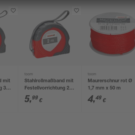
toom
toom
d mit
Stahlrollmaßband mit
Maurerschnur rot Ø
g 3
Festellvorrichtung 2
1,7 mm x 50 m
m
5
,
4
,
99
49
€
€