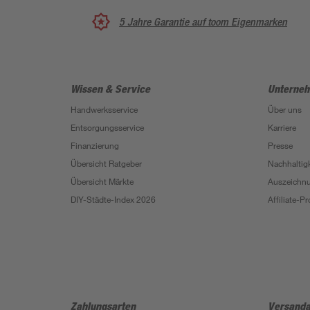
5 Jahre Garantie auf toom Eigenmarken
Wissen & Service
Unterne
Handwerksservice
Über uns
Entsorgungsservice
Karriere
Finanzierung
Presse
Übersicht Ratgeber
Nachhaltigk
Übersicht Märkte
Auszeichn
DIY-Städte-Index 2026
Affiliate-
Zahlungsarten
Versanda