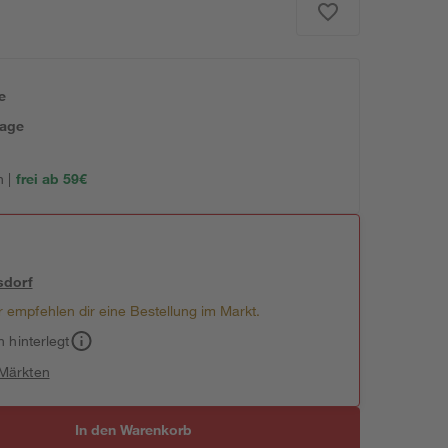
e
tage
 |
frei ab 59€
sdorf
 empfehlen dir eine Bestellung im Markt.
h hinterlegt
 Märkten
In den Warenkorb