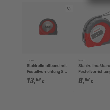
toom
toom
Stahlrollmaßband mit
Stahlrollmaßban
Festellvorrichtung 8
Festellvorrichtun
m
m
13
,
8
,
99
99
€
€