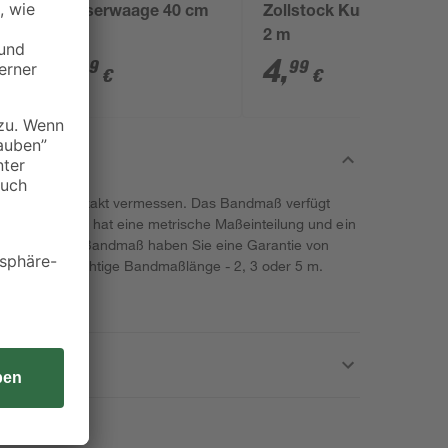
ser
Wasserwaage 40 cm
Zollstock Kunststoff
2 m
8
,
4
,
59
99
€
€
sich Stecken exakt vermessen. Das Bandmaß verfügt
eststeller. Es hat eine metrische Maßeinteilung und ein
off. Auf das Bandmaß haben Sie eine Garantie von
re Projekte richtige Bandmaßlänge - 2, 3 oder 5 m.