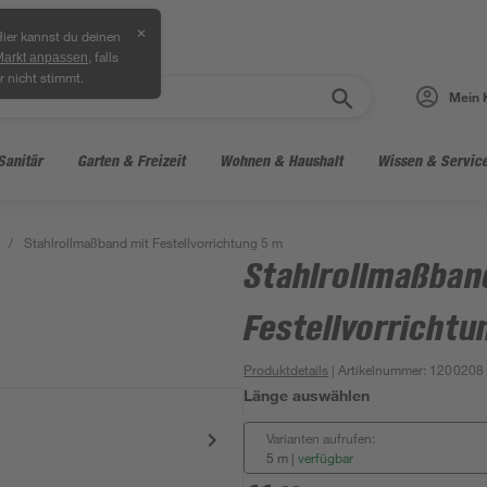
✕
ier kannst du deinen
, falls
Markt anpassen
r nicht stimmt.
Mein 
Sanitär
Garten & Freizeit
Wohnen & Haushalt
Wissen & Servic
/
Stahlrollmaßband mit Festellvorrichtung 5 m
Stahlrollmaßban
Festellvorrichtu
Produktdetails
| Artikelnummer
:
1200208
Länge auswählen
Varianten aufrufen:
5 m
|
verfügbar