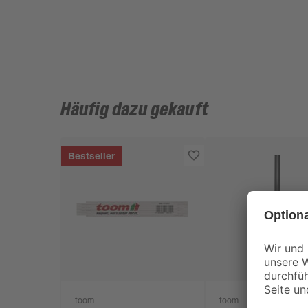
Häufig dazu gekauft
Bestseller
toom
toom