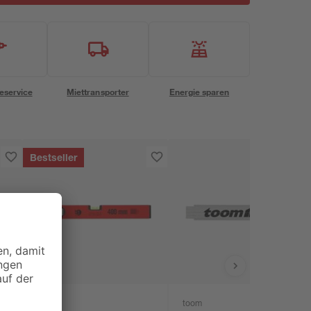
eservice
Miettransporter
Energie sparen
Bestseller
B1
toom