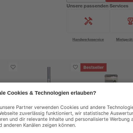
Unsere passenden Services
Handwerksservice
Mietgerät
Bestseller
toom
toom