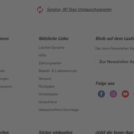
Sorglos, 90 Tage Umtauschgarantie
hmen
Nützliche Links
Bleib auf dem Lauf
Leichte Sprache
Der toom Newsletter: K
Hilfe
Zur Newsletter 
Zahlungsarten
eit
Bestell- & Lieferservices
ungen
Versand
Folge uns
Programm
Rückgabe
Vorteilskarte
Gutscheine
Verkaufsoffene Sonntage
rten
Sicher einkaufen
Jetzt die toom-App