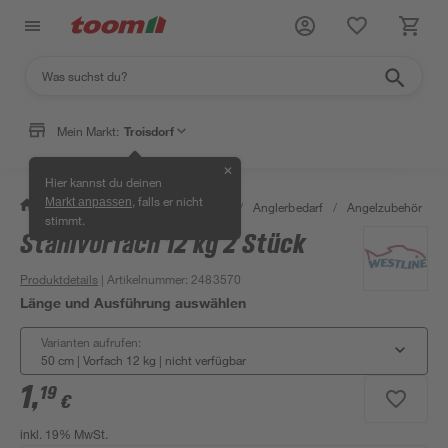
Mein Markt:
Troisdorf
✕
Hier kannst du deinen
, falls er nicht
Markt anpassen
/
Garten & Freizeit
/
Tierbedarf
/
Anglerbedarf
/
Angelzubehör
/
stimmt.
Stahlvorfach 12 kg 2 Stück
Produktdetails
| Artikelnummer
:
2483570
Länge und Ausführung auswählen
Varianten aufrufen:
50 cm | Vorfach 12 kg
|
nicht verfügbar
1
,
19
€
inkl. 19% MwSt.