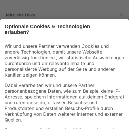
Nützliche Links
Bleib auf dem Laufenden mit unserem Newsletter
Der toom Newsletter: Keine Angebote und Aktionen mehr verpassen!
Zur Newsletter Anmeldung
Folge uns
Zahlungsarten
Versandarten
Sicher einkaufen