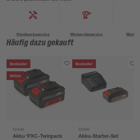
Handwerksservice
Mietgeräteservice
Miettra
Häufig dazu gekauft
Bestseller
Bestseller
Aktion
Einhell
Einhell
Akku 'PXC-Twinpack
Akku-Starter-Set