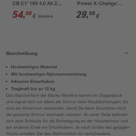
CB C1' 18V 4,0 Ah 2
'Power X-Change'
Stück
Ladegerät und Akku
54
,
29
,
99
99
€
€
59,99 €
18 V 2,5 Ah
Beschreibung
Hochwertiges Material
Mit hochwertiger Nylonummantelung
Inklusive Einzelhaken
Tragkraft bis zu 12 kg
Das Stahlvorfach der Marke Westline kommt im Doppelpack
und eignet sich vor allem als Schnur beim Raubfischangeln. Es
wird als Vorschnur verwendet, damit Sie beim Durchbiss nicht
die gesamte Schnur wechseln müssen. An einer Seite befindet
sich eine Schlaufe für die Befestigung an der Hauptschnur und
am anderen Ende ein Einzelhaken. Je nach Größe des gejagten
Fischs erhalten Sie das Stahlvorfach für verschiedene