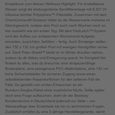
Knopfdruck zum kleinen Wellness‑Highlight. Für kristallklares
Wasser sorgt die leistungsstarke Sandfilteranlage mit 8.327 l/h
inklusive leichter Polysphere™‑Filterbälle. Zusammen mit dem
ChemConnect®‑Dosierer hältst du die Wasserwerte mühelos im
Gleichgewicht, sodass dein Pool auch nach Wochen noch so
klar aussieht wie am ersten Tag. Mit dem FastLatch™‑System
wird der Aufbau zur entspannten Wochenend‑Aufgabe:
einrasten, ausrichten, befüllen – fertig. Auch Einsteiger stellen
den 732 x 132 cm großen Pool mit wenigen Handgriffen sicher
auf. Dank Polar‑Shield™ bleibt er im Winter draußen stehen,
sodass du dir Abbau und Einlagerung sparst. Im Komplett‑Set
findest du alles, was du brauchst: eine strapazierfähige
Bodenplane, eine passgenaue PVC‑Abdeckplane, eine 132 cm
hohe Sicherheitsleiter für sicheren Zugang sowie einen
selbstklebenden Reparaturflicken für den seltenen Fall der
Fälle. Du genießt vom ersten Eintauchen an ein
Rundum‑Sorglos‑Paket ohne zusätzliche Käufe. Sollte später
doch eine Frage auftauchen, steht dir der Bestway
Kundenservice in Deutschland jederzeit zur Seite – von
Wasserpflege über Ersatzteile bis hin zu technischen Fragen.
Zusätzlich erhältst du eine 2‑jährige Herstellergarantie, damit