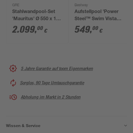
GRE
Bestway
Stahlwandpool-Set
Aufstellpool 'Power
'Mauritus' Ø 550 x 132
Steel™ Swim Vista
cm mit
Series™' Komplett-
2.099
,
549
,
00
00
€
€
Sicherheitsleiter und
Set mit
Sandfilteranlage
Sandfilteranlage
cremegrau
Steinwand-Optik oval
488 x 305 x 107 cm
5 Jahre Garantie auf toom Eigenmarken
Sorglos, 90 Tage Umtauschgarantie
Abholung im Markt in 2 Stunden
Wissen & Service