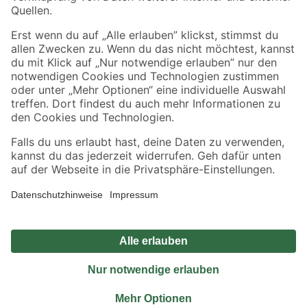
Sicher einkaufen
Jetzt die toom-App herunterladen
Alle Preisangaben in EUR inkl. gesetzl. MwSt.. Die dargestellten Angebote sind unter
Umständen nicht in allen Märkten verfügbar. Die angegebenen Verfügbarkeiten beziehen
sich auf den unter "Mein Markt" ausgewählten toom Baumarkt. Alle Angebote und
Produkte nur solange der Vorrat reicht.
*Paketversand ab 59 € versandkostenfrei, gilt nicht für Artikel mit Speditionsversand, hier
fallen zusätzliche Versandkosten an.
Datenschutz
Privatsphäre
Impressum
AGB
Nutzungsbedingungen
Widerrufsrecht
Vertrag widerrufen
Barrierefreiheit
© 2026 toom Baumarkt GmbH