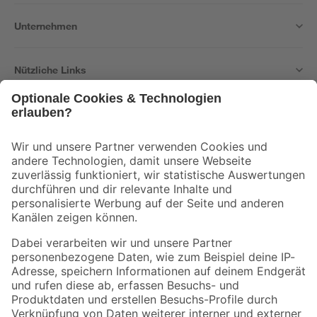
Unternehmen
Nützliche Links
Bleib auf dem Laufenden mit unserem Newsletter
Der toom Newsletter: Keine Angebote und Aktionen mehr verpassen!
Zur Newsletter Anmeldung
Folge uns
Zahlungsarten
Versandarten