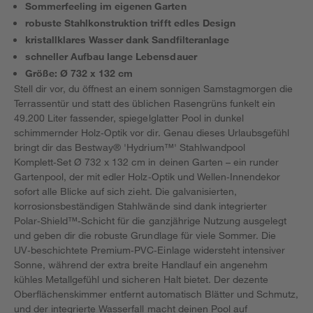
Sommerfeeling im eigenen Garten
robuste Stahlkonstruktion trifft edles Design
kristallklares Wasser dank Sandfilteranlage
schneller Aufbau lange Lebensdauer
Größe: Ø 732 x 132 cm
Stell dir vor, du öffnest an einem sonnigen Samstagmorgen die
Terrassentür und statt des üblichen Rasengrüns funkelt ein
49.200 Liter fassender, spiegelglatter Pool in dunkel
schimmernder Holz‑Optik vor dir. Genau dieses Urlaubsgefühl
bringt dir das Bestway® 'Hydrium™' Stahlwandpool
Komplett‑Set Ø 732 x 132 cm in deinen Garten – ein runder
Gartenpool, der mit edler Holz‑Optik und Wellen‑Innendekor
sofort alle Blicke auf sich zieht. Die galvanisierten,
korrosionsbeständigen Stahlwände sind dank integrierter
Polar‑Shield™‑Schicht für die ganzjährige Nutzung ausgelegt
und geben dir die robuste Grundlage für viele Sommer. Die
UV‑beschichtete Premium‑PVC‑Einlage widersteht intensiver
Sonne, während der extra breite Handlauf ein angenehm
kühles Metallgefühl und sicheren Halt bietet. Der dezente
Oberflächenskimmer entfernt automatisch Blätter und Schmutz,
und der integrierte Wasserfall macht deinen Pool auf