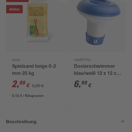
Aktion
toom
mediPOOL
Spielsand beige 0-2
Dosierschwimmer
mm 25 kg
blau/weiß 12 x 12 cm,
für 20 g Tabs
2
,
6
,
99
99
€
€
3,29 €
0,12 € / Kilogramm
Beschreibung