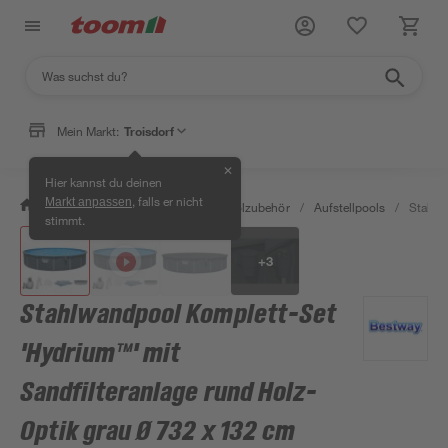
Mein Markt:
Troisdorf
✕
Hier kannst du deinen
, falls er nicht
Markt anpassen
/
Garten & Freizeit
/
Pools & Poolzubehör
/
Aufstellpools
/
Stahlw
stimmt.
+
3
Stahlwandpool Komplett-Set
'Hydrium™' mit
Sandfilteranlage rund Holz-
Optik grau Ø 732 x 132 cm