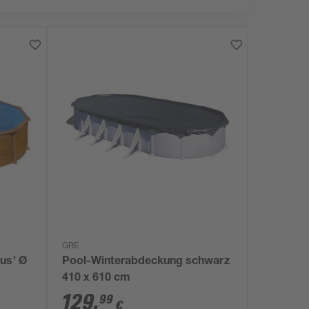
GRE
us' Ø
Pool-Winterabdeckung schwarz
410 x 610 cm
129
,
99
€