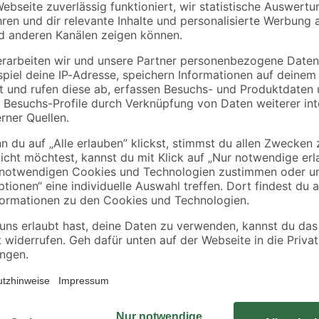
ACO
0-2
Baueimer 12 l
Kunststoffrinne mit
Stegrost 'Hexaline'
12,9 x 100 x 8,1 cm
1
,
17
,
49
99
€
€
1,69 €
17,99 € / Meter
Durch seine Maße von 525 x 320 x
dir Platz für entspannende Stunde
Badevergnügen nichts mehr im Weg
Sommer!