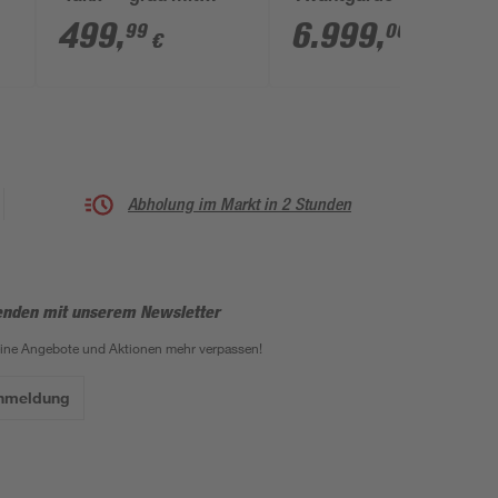
Filterpumpe Ø 305 x
oval 520 × 386 ×
499
,
6.999
,
99
00
€
€
61 cm
124 cm
l
Abholung im Markt in 2 Stunden
enden mit unserem Newsletter
eine Angebote und Aktionen mehr verpassen!
Anmeldung