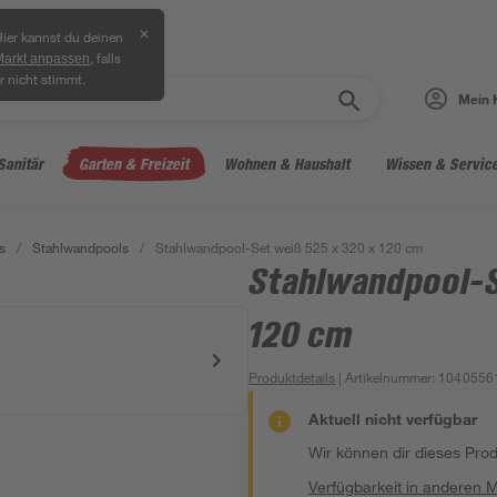
✕
ier kannst du deinen
, falls
Markt anpassen
r nicht stimmt.
Mein 
Sanitär
Garten & Freizeit
Wohnen & Haushalt
Wissen & Servic
s
/
Stahlwandpools
/
Stahlwandpool-Set weiß 525 x 320 x 120 cm
Stahlwandpool-S
120 cm
Produktdetails
| Artikelnummer
:
1040556
Aktuell nicht verfügbar
Wir können dir dieses Produ
Verfügbarkeit in anderen 