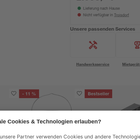
Sandfilteranlage
Lieferung nach Hause
Troisdorf
Nicht verfügbar in
Unsere passenden Services
Handwerksservice
Mietgerät
- 11 %
Bestseller