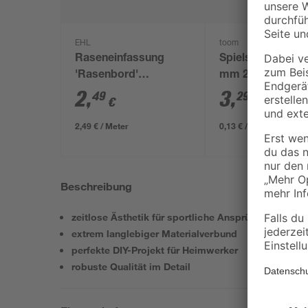
EHL
toom
Raseneinfassung
Spielsand beige 
'Rasenbord'
mm 25 kg
beidseitig abgerundet
2
,
3
,
49
29
€
€
5 x 25 x 100 cm grau
2,49 € / Meter
0,13 € / Kilogramm
Beschreibung
zeitlose Ästhetik für sportliche Ansprüche
extrem langlebiger Materialverbund
perfekte DIY-Projekt für Heimwerker
robuste Qualität im Detail