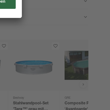
Bestway
GRE
Stahlwandpool-Set
Composite Pool-Set
'Tanx™' grau mit
'Avantgarde' grau