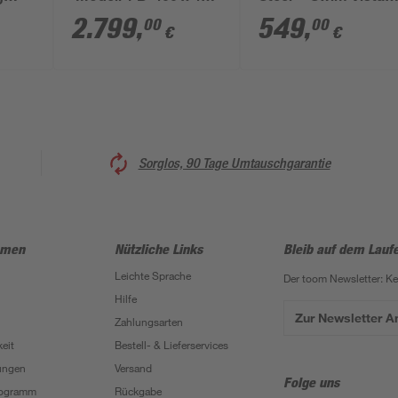
10 cm
x 124 cm mit
Series™' Komplett-
2.799
,
549
,
00
00
€
€
Sonnendeck und
Set mit
Tiefbeckenleiter
Sandfilteranlage
cremegrau
Steinwand-Optik ova
488 x 305 x 107 cm
Sorglos, 90 Tage Umtauschgarantie
hmen
Nützliche Links
Bleib auf dem Lauf
Leichte Sprache
Der toom Newsletter: K
Hilfe
Zur Newsletter 
Zahlungsarten
eit
Bestell- & Lieferservices
ungen
Versand
Folge uns
Programm
Rückgabe