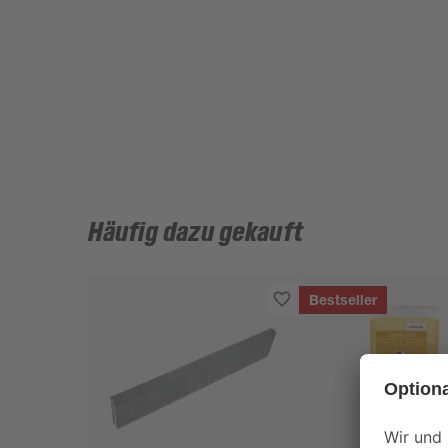
Häufig dazu gekauft
Bestseller