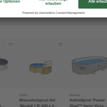
Karibu
Bestway
Massivholzpool-Set
Aufstellpool 'Power
g
'Modell 1 B' 400 x 400
Steel™ Swim Vista