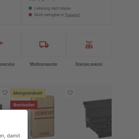
Lieferung nach Hause
Troisdorf
Nicht verfügbar in
eservice
Miettransporter
Energie sparen
Mengenrabatt
Bestseller