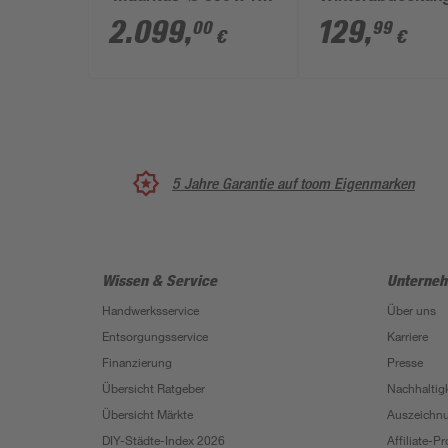
cm mit
schwarz 410 x 6
2.099
,
129
,
00
99
€
€
Sicherheitsleiter und
Sandfilteranlage
5 Jahre Garantie auf toom Eigenmarken
Wissen & Service
Unterne
Handwerksservice
Über uns
Entsorgungsservice
Karriere
Finanzierung
Presse
Übersicht Ratgeber
Nachhaltigk
Übersicht Märkte
Auszeichn
DIY-Städte-Index 2026
Affiliate-