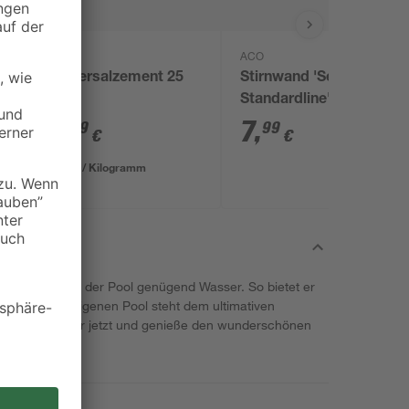
ACO
Universalzement 25
Stirnwand 'Self
kg
Standardline'
5
,
7
,
29
99
€
€
0,21 € / Kilogramm
 120 cm fasst der Pool genügend Wasser. So bietet er
n. Mit einem eigenen Pool steht dem ultimativen
e! Hol ihn dir jetzt und genieße den wunderschönen