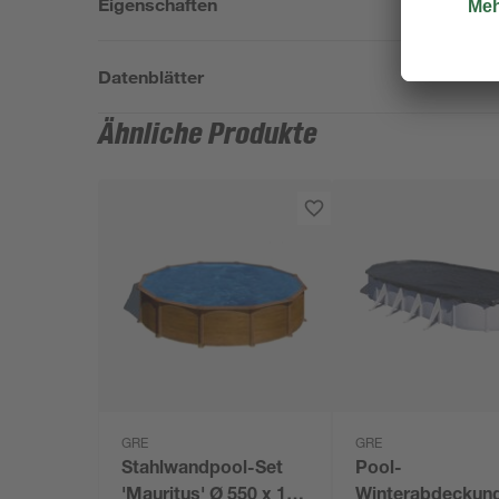
Eigenschaften
Datenblätter
Ähnliche Produkte
GRE
GRE
Stahlwandpool-Set
Pool-
'Mauritus' Ø 550 x 132
Winterabdeckun