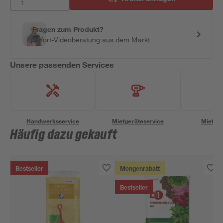
Fragen zum Produkt?
Sofort-Videoberatung aus dem Markt
Unsere passenden Services
Handwerksservice
Mietgeräteservice
Miettra
Häufig dazu gekauft
Bestseller
Mengenrabatt
Bestseller