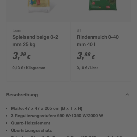
toom
B1
Spielsand beige 0-2
Rindenmulch 0-40
mm 25 kg
mm 40 l
3
,
3
,
29
99
€
€
0,13 € / Kilogramm
0,10 € / Liter
Beschreibung
Maße: 47 x 47 x 205 cm (B x T x H)
3 Regulierungsstufen: 650 W/1350 W/2000 W
Quarz-Heizelement
Überhitzungsschutz