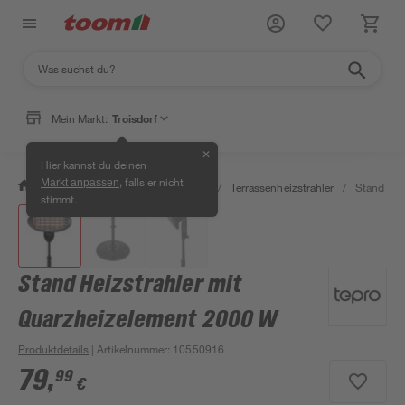
Mein Markt:
Troisdorf
✕
Hier kannst du deinen
, falls er nicht
Markt anpassen
/
Bauen & Renovieren
/
Heizen
/
Terrassenheizstrahler
/
Stand Hei
stimmt.
Stand Heizstrahler mit
Quarzheizelement 2000 W
Produktdetails
| Artikelnummer
:
10550916
79
,
99
€