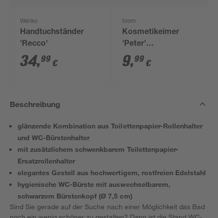
Wenko
toom
Handtuchständer
Kosmetikeimer
'Recco'
'Peter'
edelstahlfarben 3 l
34
,
9
,
99
99
€
€
Beschreibung
glänzende Kombination aus Toilettenpapier-Rollenhalter
und WC-Bürstenhalter
mit zusätzlichem schwenkbarem Toilettenpapier-
Ersatzrollenhalter
elegantes Gestell aus hochwertigem, rostfreien Edelstahl
hygienische WC-Bürste mit auswechselbarem,
schwarzem Bürstenkopf (Ø 7,5 cm)
Sind Sie gerade auf der Suche nach einer Möglichkeit das Bad
noch ein wenig schöner zu gestalten? Dann ist die Stand WC-