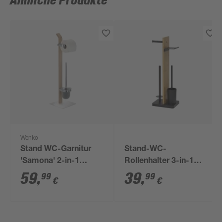
Ähnliche Produkte
Wenko
Stand WC-Garnitur
Stand-WC-
'Samona' 2-in-1
Rollenhalter 3-in-1
holzfarben mit
Bambus/Metall
59
,
39
,
99
99
€
€
Glaseinsatz
schwarz 25,5 x 18 x
68,5 cm