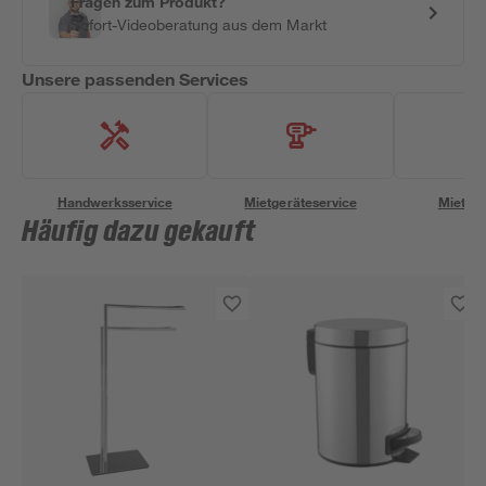
Fragen zum Produkt?
Sofort-Videoberatung aus dem Markt
Unsere passenden Services
Handwerksservice
Mietgeräteservice
Miettra
Häufig dazu gekauft