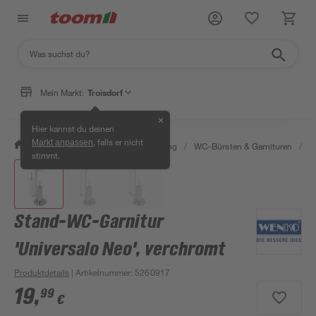
Mein Markt:
Troisdorf
✕
Hier kannst du deinen
, falls er nicht
Markt anpassen
/
Bad & Sanitär
/
Bad-Ausstattung
/
WC-Bürsten & Garnituren
/
S
stimmt.
Stand-WC-Garnitur
'Universalo Neo', verchromt
Produktdetails
| Artikelnummer
:
5260917
19
,
99
€