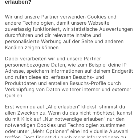
Bleib auf dem Laufenden mit unserem Newsletter
Der toom Newsletter: Keine Angebote und Aktionen mehr verpassen!
Zur Newsletter Anmeldung
Folge uns
Zahlungsarten
Versandarten
Sicher einkaufen
Jetzt die toom-App herunterladen