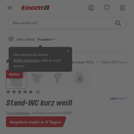
Mein Markt:
Troisdorf
✕
Hier kannst du deinen
, falls er nicht
Markt anpassen
/
Bad & Sanitär
/
Toiletten
/
Raumspar-WCs
/
Stand-WC kurz wei
stimmt.
Aktion
(2)
Stand-WC kurz weiß
Produktdetails
| Artikelnummer
:
5104092
Angebot endet in 5 Tagen