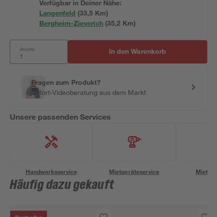
Verfügbar in Deiner Nähe:
Langenfeld
(
33,5
 Km)
Bergheim-Zieverich
(
35,2
 Km)
Anzahl:
In den Warenkorb
Fragen zum Produkt?
Sofort-Videoberatung aus dem Markt
Unsere passenden Services
Handwerksservice
Mietgeräteservice
Miettra
Häufig dazu gekauft