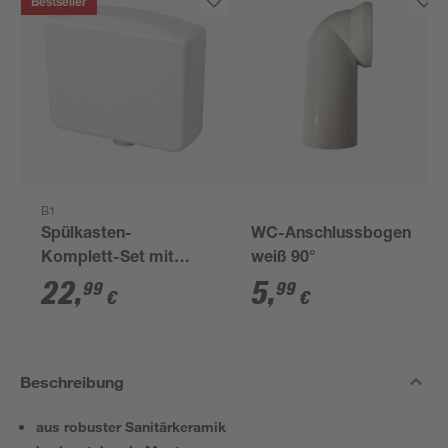
Bestseller
B1
Spülkasten-
WC-Anschlussbogen
Komplett-Set mit
weiß 90°
Stopp-Funktion weiß
22
,
5
,
99
99
€
€
Beschreibung
aus robuster Sanitärkeramik