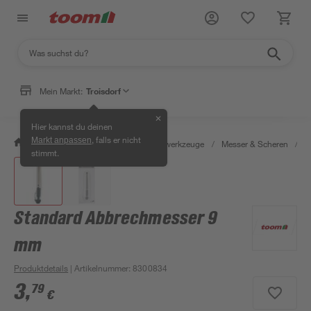
Mein Markt:
Troisdorf
✕
Hier kannst du deinen
, falls er nicht
Markt anpassen
/
Werkstatt & Maschinen
/
Handwerkzeuge
/
Messer & Scheren
/
C
stimmt.
Standard Abbrechmesser 9
mm
Produktdetails
| Artikelnummer
:
8300834
3
,
79
€