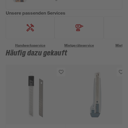
Unsere passenden Services
Handwerksservice
Mietgeräteservice
Miettra
Häufig dazu gekauft