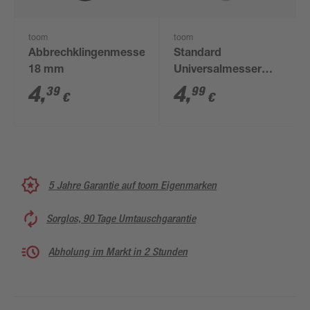
toom
toom
Abbrechklingenmesser
Standard
18 mm
Universalmesser
einziehbar
4
,
4
,
39
99
€
€
5 Jahre Garantie auf toom Eigenmarken
Sorglos, 90 Tage Umtauschgarantie
Abholung im Markt in 2 Stunden