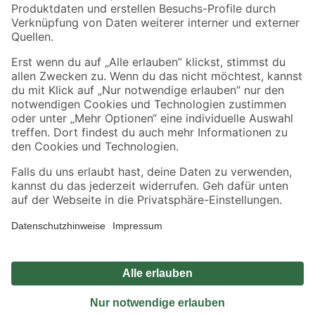
Sicher einkaufen
Jetzt die toom-App herunterladen
Alle Preisangaben in EUR inkl. gesetzl. MwSt.. Die dargestellten Angebote sind unter
Umständen nicht in allen Märkten verfügbar. Die angegebenen Verfügbarkeiten beziehen
sich auf den unter "Mein Markt" ausgewählten toom Baumarkt. Alle Angebote und
Produkte nur solange der Vorrat reicht.
*Paketversand ab 59 € versandkostenfrei, gilt nicht für Artikel mit Speditionsversand, hier
fallen zusätzliche Versandkosten an.
Datenschutz
Privatsphäre
Impressum
AGB
Nutzungsbedingungen
Widerrufsrecht
Vertrag widerrufen
Barrierefreiheit