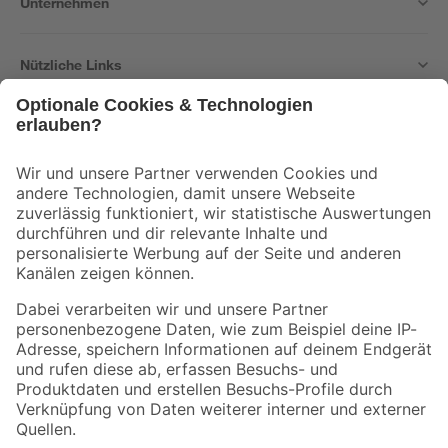
Unternehmen
Nützliche Links
Bleib auf dem Laufenden mit unserem Newsletter
Der toom Newsletter: Keine Angebote und Aktionen mehr verpassen!
Zur Newsletter Anmeldung
Folge uns
Zahlungsarten
Versandarten