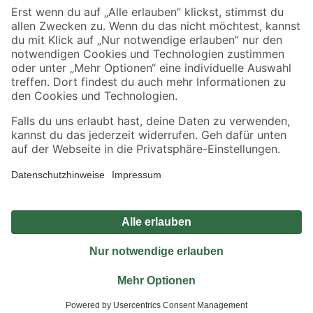
Sicher einkaufen
Jetzt die toom-App herunterladen
Alle Preisangaben in EUR inkl. gesetzl. MwSt.. Die dargestellten Angebote sind unter
Umständen nicht in allen Märkten verfügbar. Die angegebenen Verfügbarkeiten beziehen
sich auf den unter "Mein Markt" ausgewählten toom Baumarkt. Alle Angebote und
Produkte nur solange der Vorrat reicht.
*Paketversand ab 59 € versandkostenfrei, gilt nicht für Artikel mit Speditionsversand, hier
fallen zusätzliche Versandkosten an.
Datenschutz
Privatsphäre
Impressum
AGB
Nutzungsbedingungen
Widerrufsrecht
Vertrag widerrufen
Barrierefreiheit
© 2026 toom Baumarkt GmbH