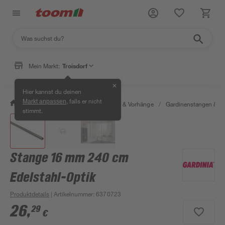
Mein Markt:
Troisdorf
✕
Hier kannst du deinen
, falls er nicht
Markt anpassen
/
Wohnen & Haushalt
/
Gardinen & Vorhänge
/
Gardinenstangen & G
stimmt.
Stange 16 mm 240 cm
Edelstahl-Optik
Produktdetails
| Artikelnummer
:
6370723
26
,
29
€