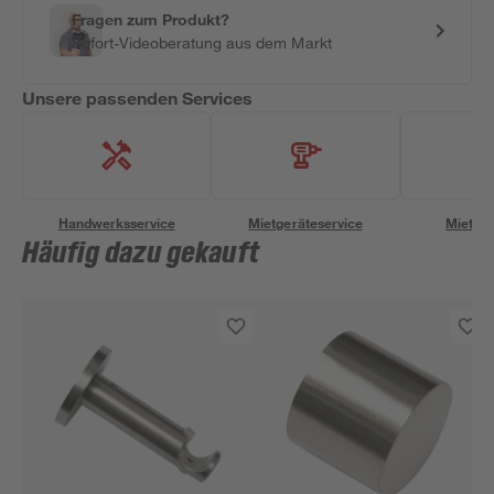
Fragen zum Produkt?
Sofort-Videoberatung aus dem Markt
Unsere passenden Services
Handwerksservice
Mietgeräteservice
Miettra
Häufig dazu gekauft