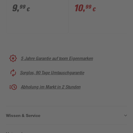
cm
9
,
10
,
99
99
€
€
5 Jahre Garantie auf toom Eigenmarken
Sorglos, 90 Tage Umtauschgarantie
Abholung im Markt in 2 Stunden
Wissen & Service