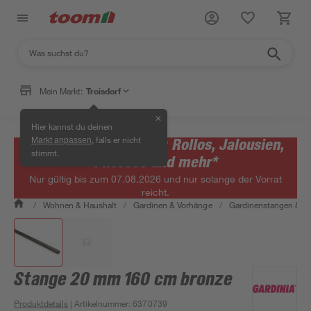
Mein Markt:
Troisdorf
✕
Hier kannst du deinen
, falls er nicht
Bis zu 65 % reduziert: Rollos, Jalousien,
Markt anpassen
stimmt.
Plissees und mehr*
Nur gültig bis zum 07.08.2026 und nur solange der Vorrat
reicht.
/
Wohnen & Haushalt
/
Gardinen & Vorhänge
/
Gardinenstangen & G
Stange 20 mm 160 cm bronze
Produktdetails
| Artikelnummer
:
6370739