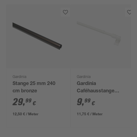
Gardinia
Gardinia
Stange 25 mm 240
Gardinia
cm bronze
Caféhausstange
'California' wess 85 -
29
,
9
,
99
99
€
€
135 cm
12,50 € / Meter
11,75 € / Meter