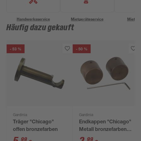
Handwerksservice
Mietgeräteservice
Miettra
Häufig dazu gekauft
- 53 %
- 50 %
Gardinia
Gardinia
Träger "Chicago"
Endkappen "Chicago"
offen bronzefarben
Metall bronzefarben Ø
20 mm 2 Stück
99
99