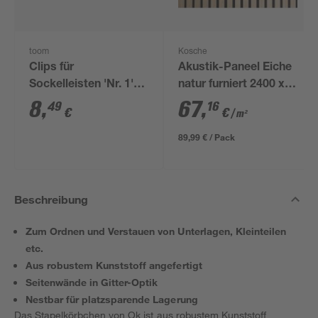
toom
Kosche
Clips für
Akustik-Paneel Eiche
Sockelleisten 'Nr. 1'
natur furniert 2400 x
schwarz, 20 Stück
561 x 19 mm
8
,
67
,
49
16
€
€
/ m²
89,99 € / Pack
Beschreibung
Zum Ordnen und Verstauen von Unterlagen, Kleinteilen
etc.
Aus robustem Kunststoff angefertigt
Seitenwände in Gitter-Optik
Nestbar für platzsparende Lagerung
Das Stapelkörbchen von Ok ist aus robustem Kunststoff