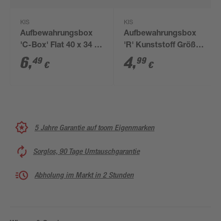
KIS
KIS
Aufbewahrungsbox
Aufbewahrungsbox
'C-Box' Flat 40 x 34 x
'R' Kunststoff Größe
9 cm
M 25 Liter 56,5 x 38 x
6
,
4
,
49
99
€
€
16 cm
5 Jahre Garantie auf toom Eigenmarken
Sorglos, 90 Tage Umtauschgarantie
Abholung im Markt in 2 Stunden