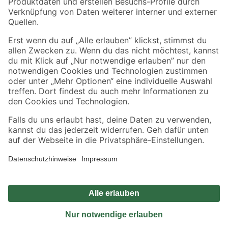
Sicher einkaufen
Jetzt die toom-App herunterladen
Alle Preisangaben in EUR inkl. gesetzl. MwSt.. Die dargestellten Angebote sind unter
Umständen nicht in allen Märkten verfügbar. Die angegebenen Verfügbarkeiten beziehen
sich auf den unter "Mein Markt" ausgewählten toom Baumarkt. Alle Angebote und
Produkte nur solange der Vorrat reicht.
*Paketversand ab 59 € versandkostenfrei, gilt nicht für Artikel mit Speditionsversand, hier
fallen zusätzliche Versandkosten an.
Datenschutz
Privatsphäre
Impressum
AGB
Nutzungsbedingungen
Widerrufsrecht
Vertrag widerrufen
Barrierefreiheit