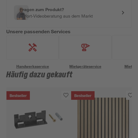
Fragen zum Produkt?
Sofort-Videoberatung aus dem Markt
Unsere passenden Services
Handwerksservice
Mietgeräteservice
Miettra
Häufig dazu gekauft
Bestseller
Bestseller