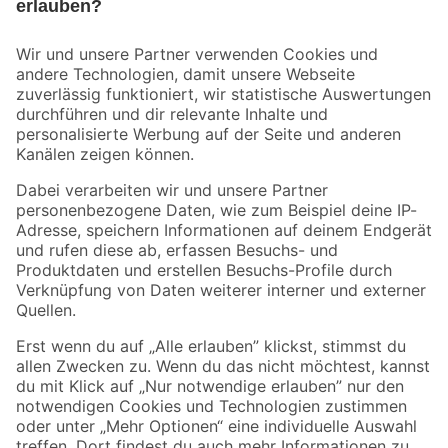
Bleib auf dem Laufenden mit unserem Newsletter
Der toom Newsletter: Keine Angebote und Aktionen mehr verpassen!
Zur Newsletter Anmeldung
Folge uns
Zahlungsarten
Versandarten
Sicher einkaufen
Jetzt die toom-App herunterladen