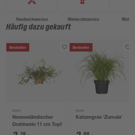
Handwerksservice
Mietgeräteservice
Miettra
Häufig dazu gekauft
Bestseller
Bestseller
toom
toom
Neuseeländischer
Katzengras 'Zumula'
Drahtwein 11 cm Topf
79
99