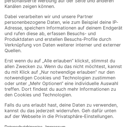
Folge uns
Zahlungsarten
Versandarten
Sicher einkaufen
Jetzt die toom-App herunterladen
Alle Preisangaben in EUR inkl. gesetzl. MwSt.. Die dargestellten Angebote sind unter
Umständen nicht in allen Märkten verfügbar. Die angegebenen Verfügbarkeiten beziehen
sich auf den unter "Mein Markt" ausgewählten toom Baumarkt. Alle Angebote und
Produkte nur solange der Vorrat reicht.