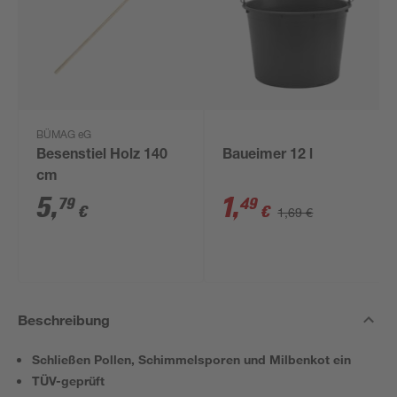
BÜMAG eG
Besenstiel Holz 140
Baueimer 12 l
cm
5
,
1
,
79
49
€
€
1,69 €
Beschreibung
Schließen Pollen, Schimmelsporen und Milbenkot ein
TÜV-geprüft