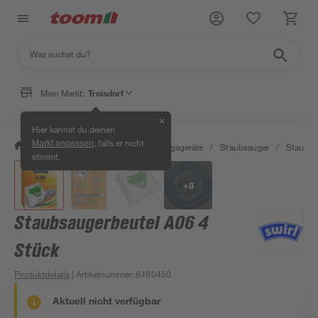
Mein Markt:
Troisdorf
✕
Hier kannst du deinen
, falls er nicht
Markt anpassen
/
Wohnen & Haushalt
/
Reinigungsgeräte
/
Staubsauger
/
Staubsa
stimmt.
+
8
Staubsaugerbeutel A06 4
Stück
Produktdetails
| Artikelnummer
:
8490450
Aktuell nicht verfügbar