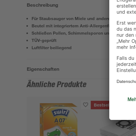
Beschreibung
Für Staubsauger von Miele und anderen Herstellern
Beutel mit integriertem Anti-Allergenfilter
Schließen Pollen, Schimmelsporen und Milbenkot 
TÜV-geprüft
Luftfilter beiliegend
Eigenschaften
Ähnliche Produkte
Bestseller