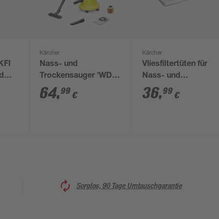
Kärcher
Kärcher
'KFI
Nass- und
Vliesfiltertüten für
nd
Trockensauger 'WD 2
Nass- und
Plus V-12/4/18/C'
Trockensauger 'NT
64
,
36
,
99
99
€
€
30/1' 5 Stück
Sorglos, 90 Tage Umtauschgarantie