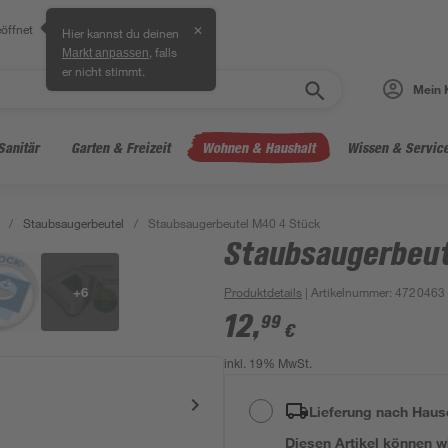
öffnet
✕
Hier kannst du deinen
, falls
Markt anpassen
er nicht stimmt.
Mein 
Sanitär
Garten & Freizeit
Wohnen & Haushalt
Wissen & Servic
/
Staubsaugerbeutel
/
Staubsaugerbeutel M40 4 Stück
Staubsaugerbeut
+
6
Produktdetails
| Artikelnummer
:
4720463
12
,
99
€
inkl. 19% MwSt.
Lieferung nach Haus
Diesen Artikel können wir