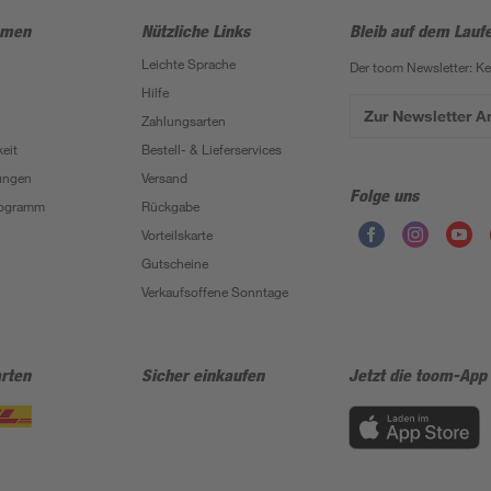
hmen
Nützliche Links
Bleib auf dem Lauf
Leichte Sprache
Der toom Newsletter: K
Hilfe
Zur Newsletter 
Zahlungsarten
eit
Bestell- & Lieferservices
ungen
Versand
Folge uns
Programm
Rückgabe
Vorteilskarte
Gutscheine
Verkaufsoffene Sonntage
rten
Sicher einkaufen
Jetzt die toom-App