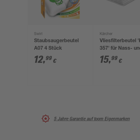
Swirl
Kärcher
Staubsaugerbeutel
Vliesfilterbeutel 
A07 4 Stück
357' für Nass- u
Trockensauger 4
12
,
15
,
99
99
€
€
Stück
5 Jahre Garantie auf toom Eigenmarken