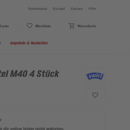
Vorteilskarte
Kontakt
Karriere
Hilfe
Konto
Merkliste
Warenkorb
e
Angebote & Neuheiten
el M40 4 Stück
e
 dir online leider nicht anbieten.