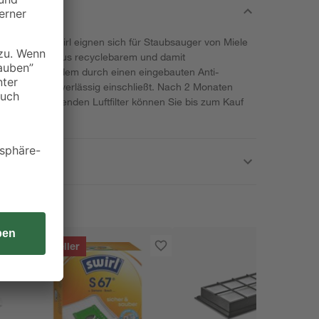
-Pack von Swirl eignen sich für Staubsauger von Miele
utel bestehen aus recyclebarem und damit
bestechen zudem durch einen eingebauten Anti-
ne Feinstäube zuverlässig einschließt. Nach 2 Monaten
. Den beiliegenden Luftfilter können Sie bis zum Kauf
.
Bestseller