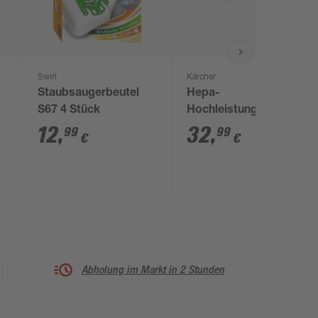
Swirl
Kärcher
Staubsaugerbeutel
Hepa-
S67 4 Stück
Hochleistungsfilter für
Staubsauger 'SV 7'
12
,
32
,
99
99
€
€
Abholung im Markt in 2 Stunden