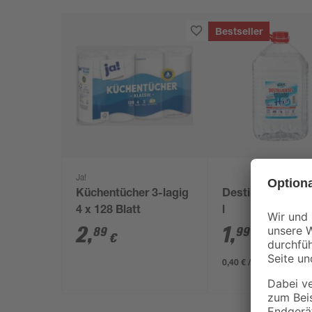
Bestseller
Ja!
Küchentücher 3-lagig
Destilliertes Was
4 x 128 Blatt
l
2
,
1
,
89
99
€
€
0,40 € / Liter