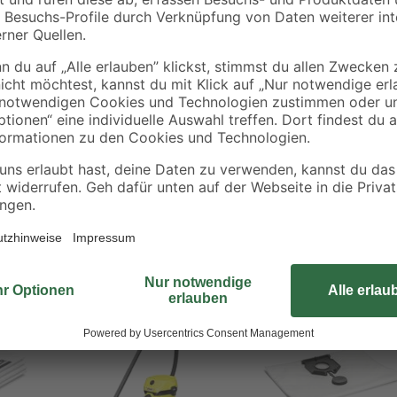
Die Staubsaugerbeutel M40 im 4er
und weiteren Herstellern. Die Be
umweltschonendem Material. Sie 
ein
Allergenfilter, der selbst allerge
sollten Sie den Beutel auswechseln
der nächsten Packung verwenden
Bestseller