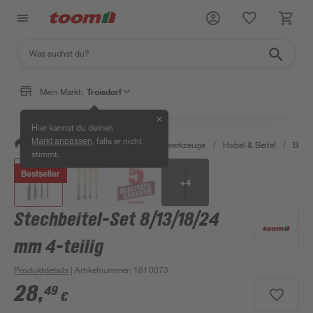
Mein Markt:
Troisdorf
✕
Hier kannst du deinen
, falls er nicht
Markt anpassen
/
Werkstatt & Maschinen
/
Handwerkzeuge
/
Hobel & Beitel
/
Beite
stimmt.
Bestseller
+
4
Stechbeitel-Set 8/13/18/24
mm 4-teilig
Produktdetails
| Artikelnummer
:
1810073
28
,
49
€