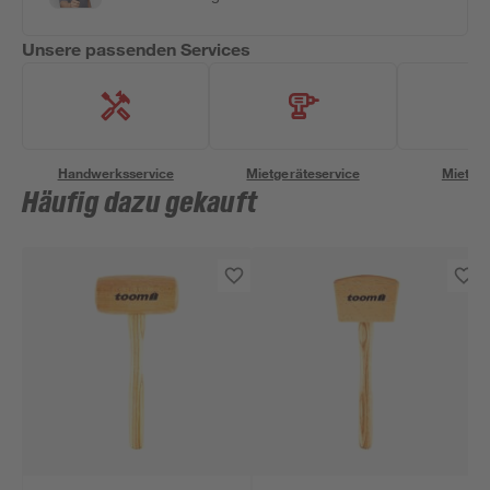
Unsere passenden Services
Handwerksservice
Mietgeräteservice
Miettra
Häufig dazu gekauft