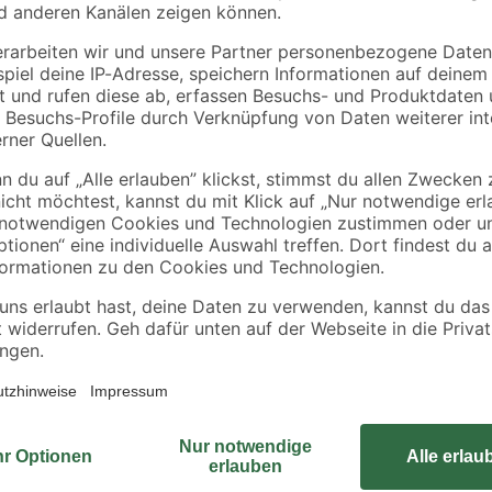
binderholz
Kronospan
top'
Latte sägerau 2000 x
OSB3-Verlegeplatte
48 x 24 mm
'Cityboard'
ungeschliffen 1690 x
1
,
5
,
78
99
€
€
/ m²
634 x 12 mm
0,89 € / Meter
6,41 € / Pack
Dieses Grundregal besteht aus na
Fachböden, die für eine besondere
des Stecksystems schnell und unk
verschrauben. Vorhandene Verstell
Einstecken der Fachböden in die 
zusätzlichen Anbauregals.