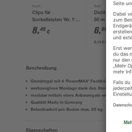
toom
Selit
Clips für
Dichtband 'Selits
Sockelleisten 'Nr. 1'
50 m
schwarz, 20 Stück
8
,
6
,
49
99
€
€
0,14 € / Meter
Beschreibung
Grundregal mit 4 'PowerMAX' Fachböden
werkzeuglose Montage dank des Stecksystems
modular mittels eines Anbauregals erweiterbar
Qualität Made in Germany
Belastbarkeit pro Boden max. 85 kg
Eigenschaften