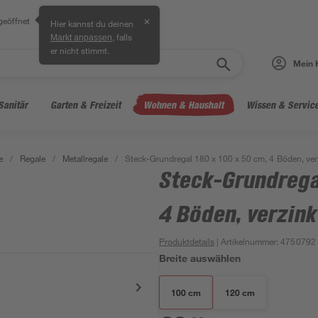
geöffnet
✕
Hier kannst du deinen
, falls
Markt anpassen
er nicht stimmt.
Mein 
Sanitär
Garten & Freizeit
Wohnen & Haushalt
Wissen & Servic
e
/
Regale
/
Metallregale
/
Steck-Grundregal 180 x 100 x 50 cm, 4 Böden, verz
Steck-Grundregal
4 Böden, verzink
Produktdetails
| Artikelnummer
:
4750792
Breite auswählen
100 cm
120 cm