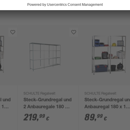
SCHULTE Regalwelt
SCHULTE Regalwelt
l und
Steck-Grundregal und
Steck-Grundregal u
x 140
2 Anbauregale 180 x
Anbauregal 180 x 14
,
340 x 35 cm, 12
x 35 cm, 8 Böden,
219
,
89
,
99
99
€
€
ft 340
Böden, weiß,
verzinkt, Tragkraft 3
Tragkraft 340 kg
kg