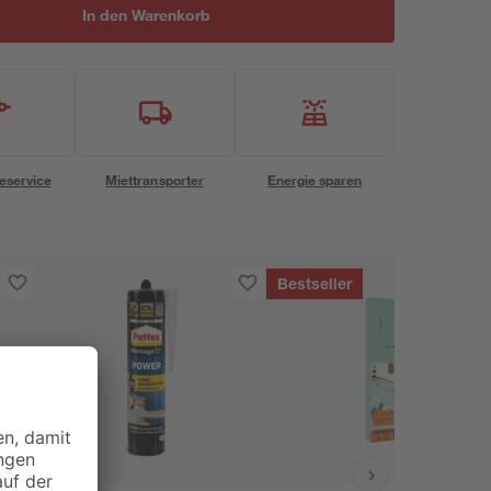
In den Warenkorb
eservice
Miettransporter
Energie sparen
Bestseller