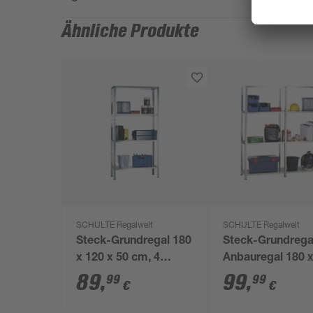
Ähnliche Produkte
SCHULTE Regalwelt
SCHULTE Regalwelt
Steck-Grundregal 180
Steck-Grundrega
x 120 x 50 cm, 4
Anbauregal 180 
Böden, verzinkt,
x 50 cm, 8 Böden
89
,
99
,
99
99
€
€
Tragkraft 340 kg
verzinkt, Tragkra
kg