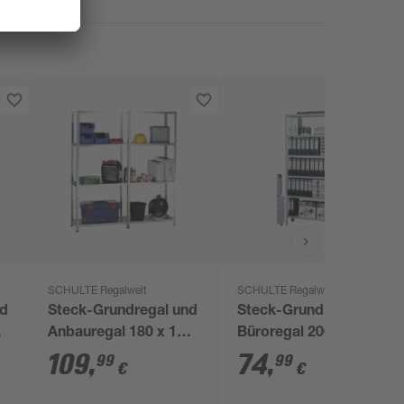
SCHULTE Regalwelt
SCHULTE Regalwelt
nd
Steck-Grundregal und
Steck-Grund-
0
Anbauregal 180 x 160
Büroregal 200 x 100 x
x 35 cm, 8 Böden,
30 cm, 6 Böden, weiß,
109
,
74
,
99
99
€
€
40
verzinkt, Tragkraft 340
Tragkraft 390 kg
kg