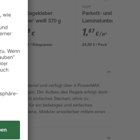
Pattex
toom
Montagekleber
Parkett- und
'Power' weiß 370 g
Laminatunterlage 2,2
mm x 1,25 x 12 m
7
,
1
,
99
67
€
€
/ m²
21,59 € / Kilogramm
24,99 € / Pack
chhaltigem Material und verfügt über 4 PowerMAX
 Stabilität sorgen. Der Aufbau des Regals erfolgt dank
ompliziert durch einfaches Stecken, ohne zu
raster sorgen für ein beliebiges und einfaches
gewünschte Ebene. Modular erweiterbar mittels eines