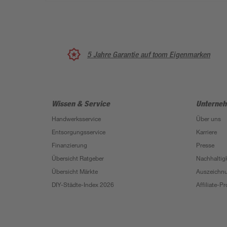
5 Jahre Garantie auf toom Eigenmarken
Wissen & Service
Unterne
Handwerksservice
Über uns
Entsorgungsservice
Karriere
Finanzierung
Presse
Übersicht Ratgeber
Nachhaltigk
Übersicht Märkte
Auszeichn
DIY-Städte-Index 2026
Affiliate-