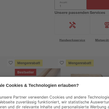
Anzahl:
Unsere passenden Services
Handwerksservice
Mietgerät
Mengenrabatt
Mengenrabatt
Bestseller