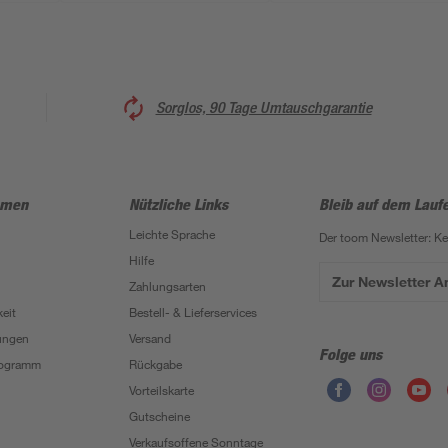
Sorglos, 90 Tage Umtauschgarantie
hmen
Nützliche Links
Bleib auf dem Lauf
Leichte Sprache
Der toom Newsletter: K
Hilfe
Zur Newsletter 
Zahlungsarten
eit
Bestell- & Lieferservices
ungen
Versand
Folge uns
Programm
Rückgabe
Vorteilskarte
Gutscheine
Verkaufsoffene Sonntage