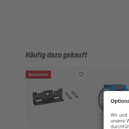
Häufig dazu gekauft
Bestseller