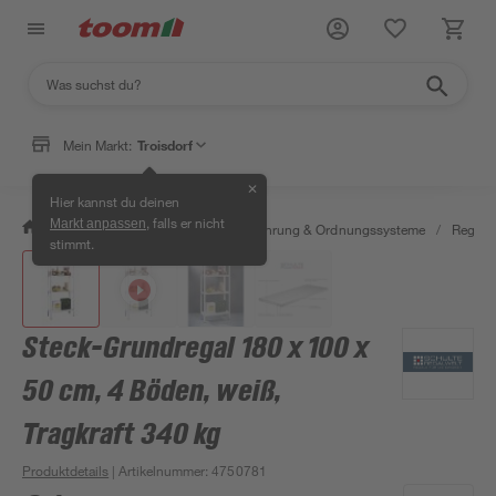
Mein Markt:
Troisdorf
✕
Hier kannst du deinen
, falls er nicht
Markt anpassen
/
Wohnen & Haushalt
/
Aufbewahrung & Ordnungssysteme
/
Regale
stimmt.
Steck-Grundregal 180 x 100 x
50 cm, 4 Böden, weiß,
Tragkraft 340 kg
Produktdetails
| Artikelnummer
:
4750781