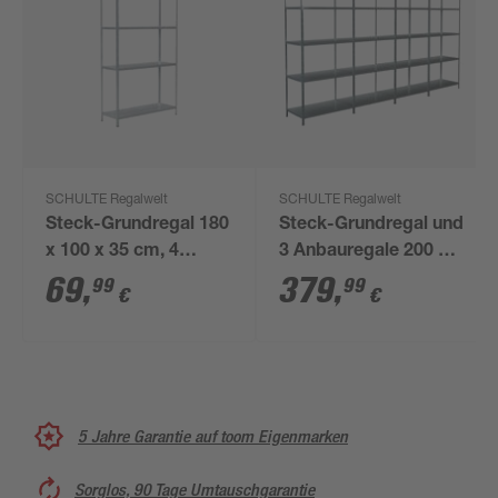
SCHULTE Regalwelt
SCHULTE Regalwelt
Steck-Grundregal 180
Steck-Grundregal und
x 100 x 35 cm, 4
3 Anbauregale 200 x
Böden, verzinkt,
380 x 50 cm, 20
69
,
379
,
99
99
€
€
Tragkraft 340 kg
Böden, weiß,
Tragkraft 425 kg
5 Jahre Garantie auf toom Eigenmarken
Sorglos, 90 Tage Umtauschgarantie