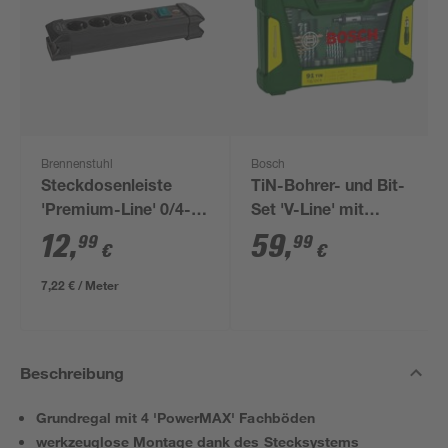
Brennenstuhl
Bosch
Steckdosenleiste
TiN-Bohrer- und Bit-
'Premium-Line' 0/4-
Set 'V-Line' mit
fach schwarz 1,8 m
Ratschen-
12
,
59
,
99
99
€
€
Schraubendreher und
Magnetstab, 91-teilig
7,22 € / Meter
Beschreibung
Grundregal mit 4 'PowerMAX' Fachböden
werkzeuglose Montage dank des Stecksystems