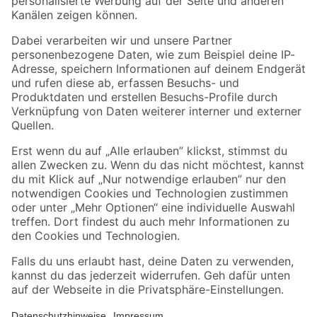
Folge uns
Zahlungsarten
Versandarten
Sicher einkaufen
Jetzt die toom-App herunterladen
Alle Preisangaben in EUR inkl. gesetzl. MwSt.. Die dargestellten Angebote sind unter
Umständen nicht in allen Märkten verfügbar. Die angegebenen Verfügbarkeiten beziehen
sich auf den unter "Mein Markt" ausgewählten toom Baumarkt. Alle Angebote und
Produkte nur solange der Vorrat reicht.