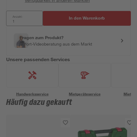
Verfügbarkeit in anderen Märkten
Anzahl:
In den Warenkorb
Fragen zum Produkt?
Sofort-Videoberatung aus dem Markt
Unsere passenden Services
Handwerksservice
Mietgeräteservice
Miettra
Häufig dazu gekauft