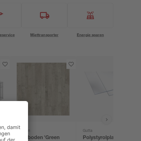
eservice
Miettransporter
Energie sparen
Classen
Gutta
Vinylboden 'Green
Polystyrolplatte klar