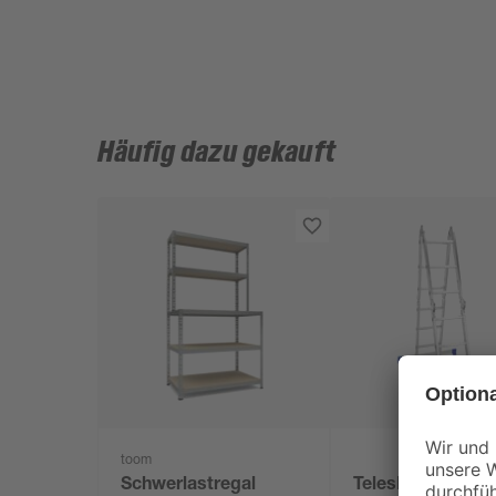
Häufig dazu gekauft
toom
Schwerlastregal
Teleskopierbarer