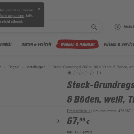
✕
ier kannst du deinen
, falls
Markt anpassen
r nicht stimmt.
Mein 
Sanitär
Garten & Freizeit
Wohnen & Haushalt
Wissen & Servic
e
/
Regale
/
Metallregale
/
Steck-Grundregal 200 x 100 x 30 cm, 6 Böden, wei
(1)
Steck-Grundrega
6 Böden, weiß, T
Produktdetails
| Artikelnummer
:
4750571
67
,
99
€
inkl. 19% MwSt.