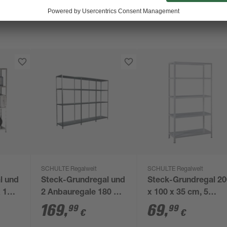
SCHULTE Regalwelt
SCHULTE Regalwelt
l und
Steck-Grundregal und
Steck-Grundregal 2
x 160
2 Anbauregale 180 x
x 100 x 35 cm, 5
,
280 x 35 cm, 12
Böden, weiß,
169
,
69
,
99
99
€
€
ft 340
Böden, verzinkt,
Tragkraft 425 kg