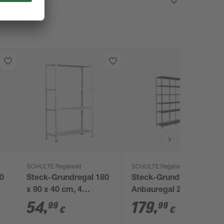
SCHULTE Regalwelt
SCHULTE Regalwelt
00
Steck-Grundregal 180
Steck-Grundregal und
x 90 x 40 cm, 4
Anbauregal 230 x 160
Böden, weiß,
x 50 cm, 12 Böden,
54
,
179
,
99
99
€
€
Tragkraft 260 kg
verzinkt, Tragkraft 510