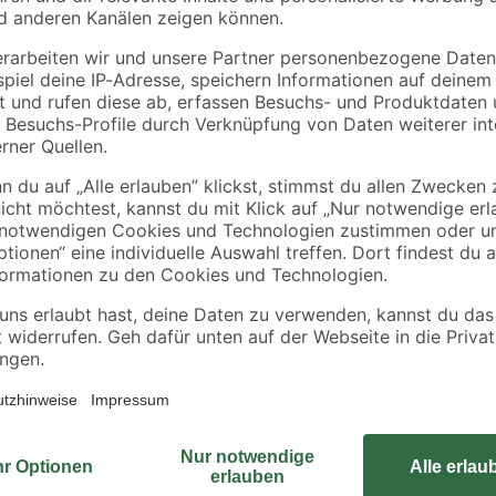
4 x 3
x 30 cm 11 Böden à
transparent 51l
30 kg verzinkt
30x20x12 cm
54
,
5
,
99
49
€
€
Dieses Grundregal aus Metall ist n
PowerMAX Fachböden, die für eine
erfolgt dank des Stecksystems sch
zu verschrauben. Vorhandene Verst
Einstecken der Fachböden in die 
zusätzlichen Anbauregals.