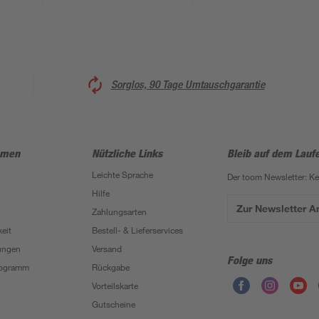
Tragkraft 340 kg
Sorglos, 90 Tage Umtauschgarantie
hmen
Nützliche Links
Bleib auf dem Lauf
Leichte Sprache
Der toom Newsletter: K
Hilfe
Zur Newsletter 
Zahlungsarten
eit
Bestell- & Lieferservices
ungen
Versand
Folge uns
Programm
Rückgabe
Vorteilskarte
Gutscheine