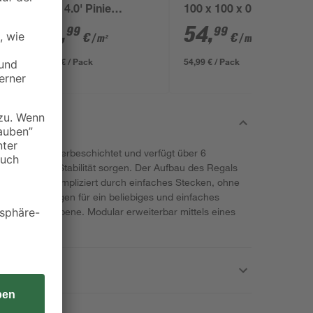
Vinyl 4.0' Pinie
100 x 100 x 0,5 cm
piniefarben 4 mm
29
,
54
,
99
99
€
€
/ m²
/ m²
86,97 € / Pack
54,99 € / Pack
achhaltig pulverbeschichtet und verfügt über 6
 besondere Stabilität sorgen. Der Aufbau des Regals
nell und unkompliziert durch einfaches Stecken, ohne
ellraster sorgen für ein beliebiges und einfaches
gewünschte Ebene. Modular erweiterbar mittels eines