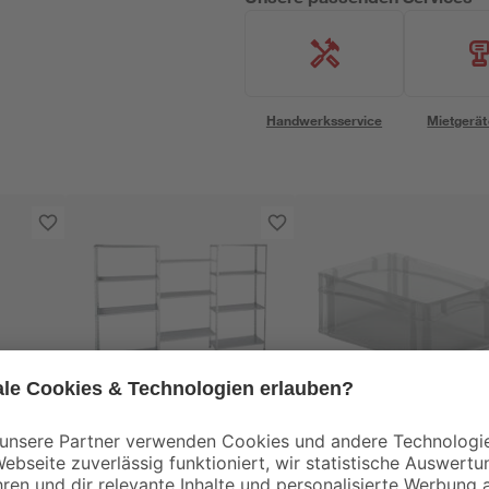
Handwerksservice
Mietgerät
toom
Metallregal 225 x 150
Eurobox B