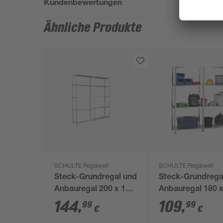
Kundenbewertungen
Ähnliche Produkte
SCHULTE Regalwelt
SCHULTE Regalwelt
Steck-Grundregal und
Steck-Grundrega
Anbauregal 200 x 180
Anbauregal 180 
x 35 cm, 10 Böden,
x 35 cm, 8 Böden
144
,
109
,
99
99
€
€
weiß, Tragkraft 425 kg
verzinkt, Tragkra