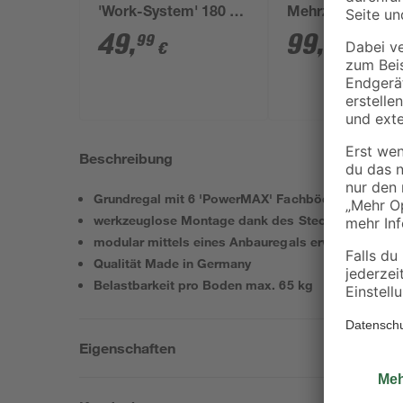
'Work-System' 180 x
Mehrzweckleiter 
100 x 30-60 cm 5
Sprossen, 3,3 m,
49
,
99
,
99
99
€
€
Böden à 100-175 kg
klappbar
Beschreibung
Grundregal mit 6 'PowerMAX' Fachböden
werkzeuglose Montage dank des Stecksystems
modular mittels eines Anbauregals erweiterbar
Qualität Made in Germany
Belastbarkeit pro Boden max. 65 kg
Eigenschaften