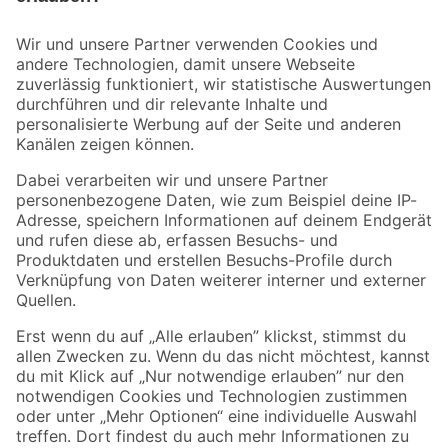
Bleib auf dem Laufenden mit unserem Newsletter
Der toom Newsletter: Keine Angebote und Aktionen mehr verpassen!
Zur Newsletter Anmeldung
Folge uns
Zahlungsarten
Versandarten
Sicher einkaufen
Jetzt die toom-App herunterladen