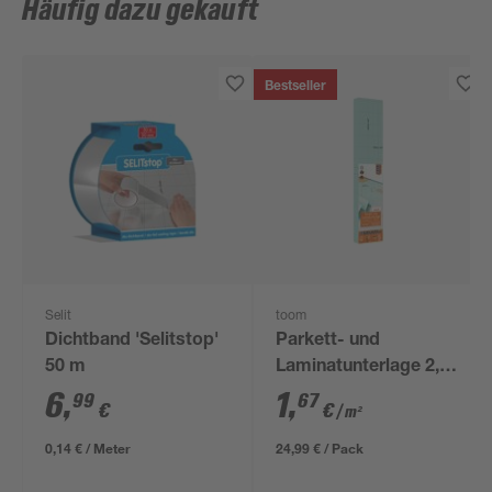
Häufig dazu gekauft
Bestseller
Selit
toom
Dichtband 'Selitstop'
Parkett- und
50 m
Laminatunterlage 2,2
mm x 1,25 x 12 m
6
,
1
,
99
67
€
€
/ m²
0,14 € / Meter
24,99 € / Pack