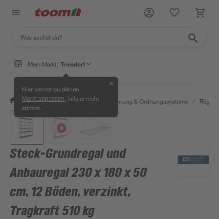
Mein Markt:
Troisdorf
✕
Hier kannst du deinen
, falls er nicht
Markt anpassen
/
Wohnen & Haushalt
/
Aufbewahrung & Ordnungssysteme
/
Regale
stimmt.
Steck-Grundregal und
Anbauregal 230 x 180 x 50
cm, 12 Böden, verzinkt,
Tragkraft 510 kg