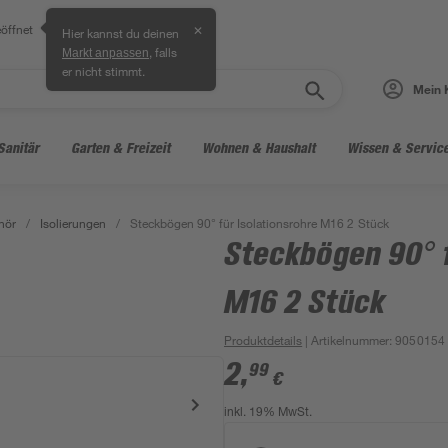
öffnet
✕
Hier kannst du deinen
, falls
Markt anpassen
er nicht stimmt.
Mein 
Sanitär
Garten & Freizeit
Wohnen & Haushalt
Wissen & Servic
hör
/
Isolierungen
/
Steckbögen 90° für Isolationsrohre M16 2 Stück
Steckbögen 90° f
M16 2 Stück
Produktdetails
| Artikelnummer
:
9050154
2
,
99
€
inkl. 19% MwSt.