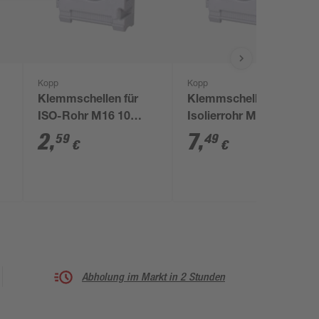
Kopp
Kopp
Klemmschellen für
Klemmschellen für
ISO-Rohr M16 10
Isolierrohr M20 50
Stück
Stück
2
,
7
,
59
49
€
€
Abholung im Markt in 2 Stunden