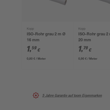
Kopp
Kopp
ISO-Rohr grau 2 m Ø
ISO-Rohr grau 2
16 mm
20 mm
1
,
1
,
59
79
€
€
0,80 € / Meter
0,90 € / Meter
5 Jahre Garantie auf toom Eigenmarken