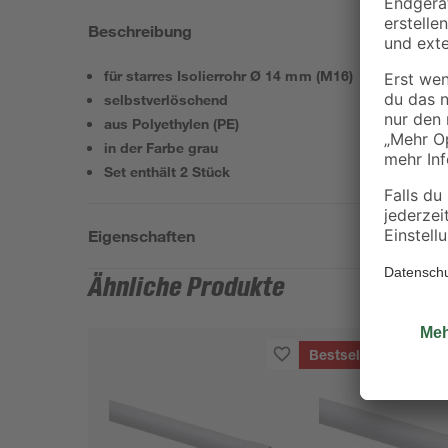
Beschreibung
für starres Isolierrohr Ø 14 mm (M16)
selbstverlöschend
aus Polyethylen (PE)
in der Farbe grau
Set enthält 2 Stück
Eigenschaften
Ähnliche Produkte
Bestseller