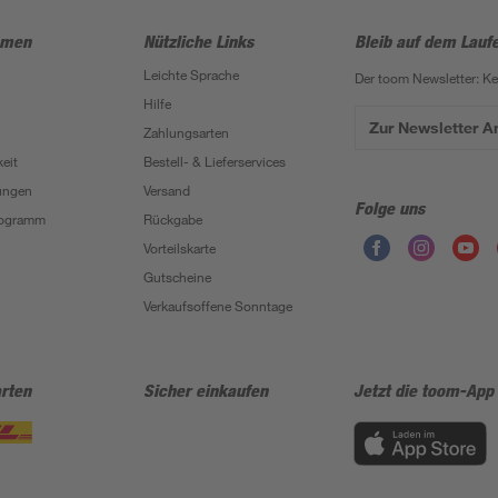
hmen
Nützliche Links
Bleib auf dem Lauf
Leichte Sprache
Der toom Newsletter: K
Hilfe
Zur Newsletter 
Zahlungsarten
eit
Bestell- & Lieferservices
ungen
Versand
Folge uns
Programm
Rückgabe
Vorteilskarte
Gutscheine
Verkaufsoffene Sonntage
rten
Sicher einkaufen
Jetzt die toom-App