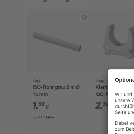
Kopp
Kopp
ISO-Rohr grau 2 m Ø
Klemmschellen f
16 mm
ISO-Rohr M16 1
Stück
1
,
2
,
59
59
€
€
0,80 € / Meter