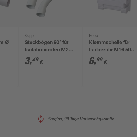
Kopp
Kopp
 m Ø
Steckbögen 90° für
Klemmschelle für
Isolationsrohre M20 2
Isolierrohr M16 50
Stück
Stück
3
,
6
,
49
99
€
€
Sorglos, 90 Tage Umtauschgarantie