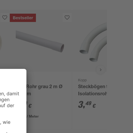
Bestseller
Kopp
Kopp
6
ISO-Rohr grau 2 m Ø
Steckbögen 90° für
20 mm
Isolationsrohre M20 2
Stück
1
,
3
,
79
49
€
€
0,90 € / Meter