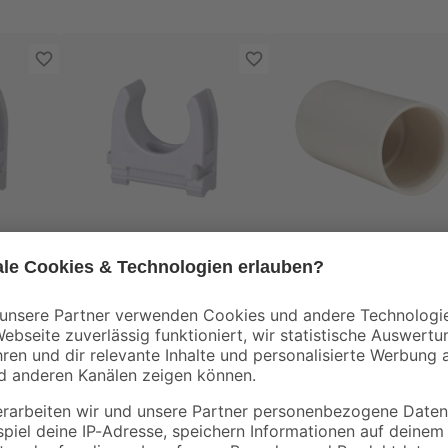
Kopp
Kopp
ür
Klemmschelle für
Steckmuffe grau M1
0
Isolierrohr M16 50
5 Stück
Stück
6
,
2
,
99
49
€
€