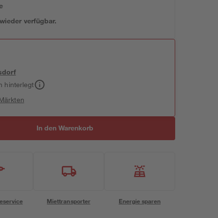
e
 wieder verfügbar.
sdorf
h hinterlegt
 Märkten
In den Warenkorb
eservice
Miettransporter
Energie sparen