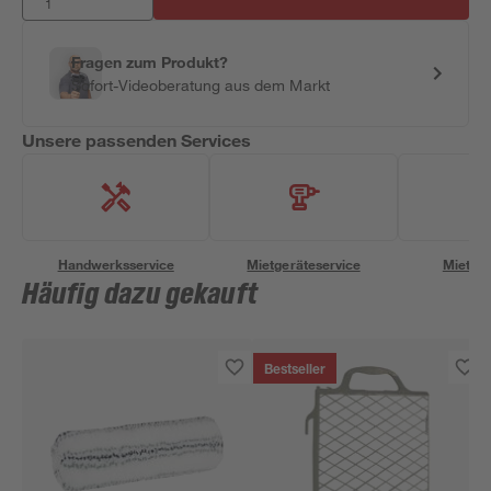
Fragen zum Produkt?
Sofort-Videoberatung aus dem Markt
Unsere passenden Services
Handwerksservice
Mietgeräteservice
Miettra
Häufig dazu gekauft
Bestseller