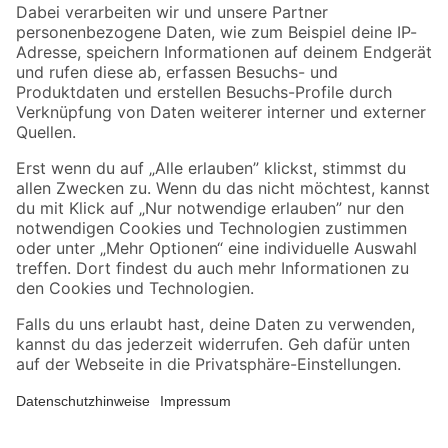
Zahlungsarten
Versandarten
Sicher einkaufen
Jetzt die toom-App herunterladen
Alle Preisangaben in EUR inkl. gesetzl. MwSt.. Die dargestellten Angebote sind unter
Umständen nicht in allen Märkten verfügbar. Die angegebenen Verfügbarkeiten beziehen
sich auf den unter "Mein Markt" ausgewählten toom Baumarkt. Alle Angebote und
Produkte nur solange der Vorrat reicht.
*Paketversand ab 59 € versandkostenfrei, gilt nicht für Artikel mit Speditionsversand, hier
fallen zusätzliche Versandkosten an.