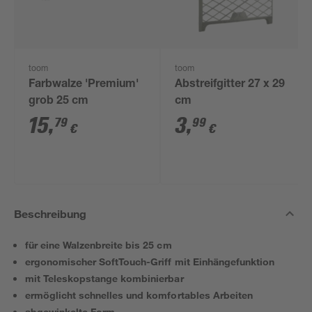
toom
toom
Farbwalze 'Premium'
Abstreifgitter 27 x 29
grob 25 cm
cm
15
,
3
,
79
99
€
€
Beschreibung
für eine Walzenbreite bis 25 cm
ergonomischer SoftTouch-Griff mit Einhängefunktion
mit Teleskopstange kombinierbar
ermöglicht schnelles und komfortables Arbeiten
abgewinkelte Form