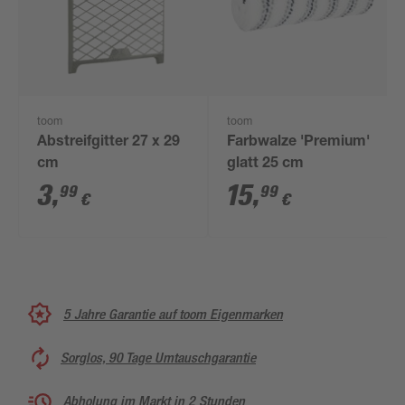
toom
toom
Abstreifgitter 27 x 29
Farbwalze 'Premium'
cm
glatt 25 cm
3
,
15
,
99
99
€
€
5 Jahre Garantie auf toom Eigenmarken
Sorglos, 90 Tage Umtauschgarantie
Abholung im Markt in 2 Stunden