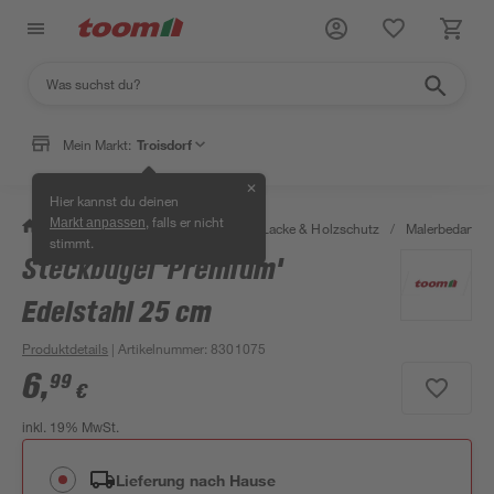
Mein Markt:
Troisdorf
✕
Hier kannst du deinen
, falls er nicht
Markt anpassen
/
Bauen & Renovieren
/
Farben, Lacke & Holzschutz
/
Malerbedarf
/
stimmt.
Steckbügel 'Premium'
Edelstahl 25 cm
Produktdetails
| Artikelnummer
:
8301075
6
,
99
€
inkl. 19% MwSt.
Lieferung nach Hause