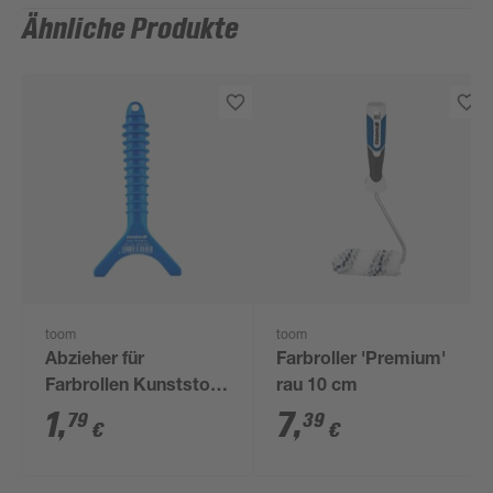
Ähnliche Produkte
toom
toom
Abzieher für
Farbroller 'Premium'
Farbrollen Kunststoff
rau 10 cm
blau
1
,
7
,
79
39
€
€