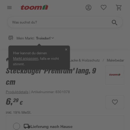
Mein Markt:
Troisdorf
✕
Hier kannst du deinen
, falls er nicht
Markt anpassen
/
Bauen & Renovieren
/
Farben, Lacke & Holzschutz
/
Malerbedarf
/
stimmt.
Steckbügel 'Premium' lang, 9
cm
Produktdetails
| Artikelnummer
:
8301078
6
,
29
€
inkl. 19% MwSt.
Lieferung nach Hause