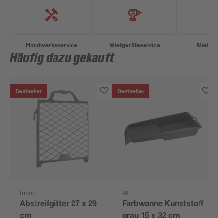
Handwerksservice
Mietgeräteservice
Miettra
Häufig dazu gekauft
Bestseller
Bestseller
toom
B1
Abstreifgitter 27 x 29
Farbwanne Kunststoff
cm
grau 15 x 32 cm