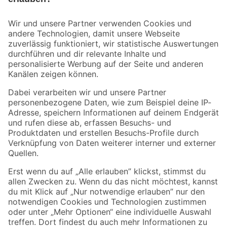
Bleib auf dem Laufenden mit unserem Newsletter
Der toom Newsletter: Keine Angebote und Aktionen mehr verpassen!
Zur Newsletter Anmeldung
Folge uns
Zahlungsarten
Versandarten
Sicher einkaufen
Jetzt die toom-App herunterladen