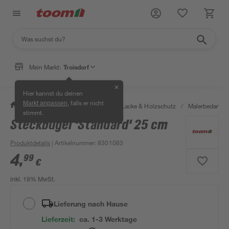
Mein Markt:
Troisdorf
✕
Hier kannst du deinen
, falls er nicht
Markt anpassen
/
Bauen & Renovieren
/
Farben, Lacke & Holzschutz
/
Malerbedarf
/
stimmt.
Steckbügel 'Standard' 25 cm
Produktdetails
| Artikelnummer
:
8301083
4
,
99
€
inkl. 19% MwSt.
Lieferung nach Hause
Lieferzeit:
ca. 1-3 Werktage