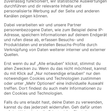
Zur Newsletter Anmeldung
Folge uns
Zahlungsarten
Versandarten
Sicher einkaufen
Jetzt die toom-App herunterladen
Alle Preisangaben in EUR inkl. gesetzl. MwSt.. Die dargestellten Angebote sind unter