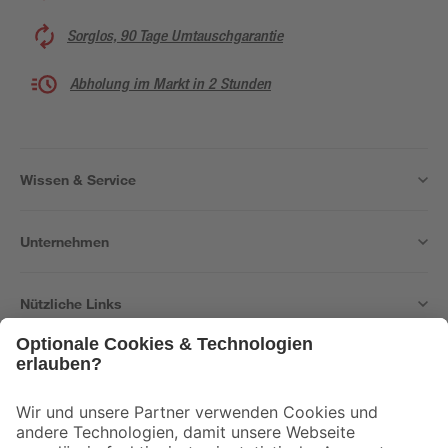
Sorglos, 90 Tage Umtauschgarantie
Abholung im Markt in 2 Stunden
Wissen & Service
Unternehmen
Nützliche Links
Bleib auf dem Laufenden mit unserem Newsletter
Der toom Newsletter: Keine Angebote und Aktionen mehr verpassen!