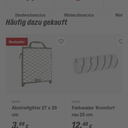
Handwerksservice
Mietgeräteservice
Miettra
Häufig dazu gekauft
Bestseller
toom
toom
Abstreifgitter 27 x 29
Farbwalze 'Komfort'
cm
rau 25 cm
3
,
12
,
99
49
€
€