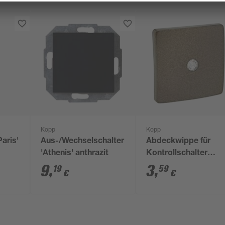
Kopp
Kopp
aris'
Aus-/Wechselschalter
Abdeckwippe für
'Athenis' anthrazit
Kontrollschalter
'Paris' braun
9
,
3
,
19
59
€
€