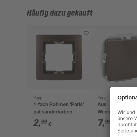
Häufig dazu gekauft
Kopp
Kopp
1-fach Rahmen 'Paris'
Aus- und
palisanderfarben
Wechselschalter
'Paris' braun
2
,
7
,
99
99
€
€