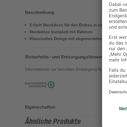
Beschreibung
2-fach Steckdose für den Einbau in einer 1-fach S
Steckdose komplett mit Rahmen
Klassisches Design mit abgerundeten Ecken
Sicherheits- und Entsorgungshinweise
Informationen zur korrekten Entsorgung findest du
hier
.
Eigenschaften
Ähnliche Produkte