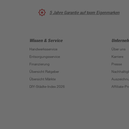
5 Jahre Garantie auf toom Eigenmarken
Wissen & Service
Unterne
Handwerksservice
Über uns
Entsorgungsservice
Karriere
Finanzierung
Presse
Übersicht Ratgeber
Nachhaltigk
Übersicht Märkte
Auszeichn
DIY-Städte-Index 2026
Affiliate-