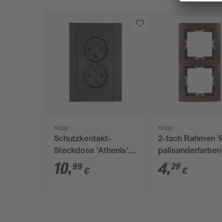
Kopp
Kopp
Schutzkontakt-
2-fach Rahmen 'P
Steckdose 'Athenis'
palisanderfarben
2-fach senkrecht
10
,
4
,
99
29
€
€
anthrazit