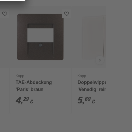
Kopp
Kopp
TAE-Abdeckung
Doppelwippe
'Paris' braun
'Venedig' reinweiß
4
,
5
,
29
69
€
€