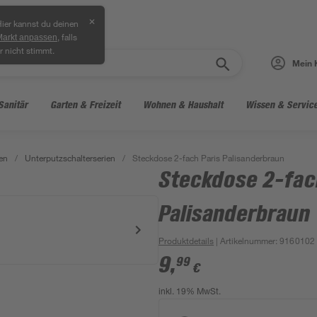
✕
ier kannst du deinen
, falls
Markt anpassen
r nicht stimmt.
Mein 
Sanitär
Garten & Freizeit
Wohnen & Haushalt
Wissen & Servic
en
/
Unterputzschalterserien
/
Steckdose 2-fach Paris Palisanderbraun
Steckdose 2-fac
Palisanderbraun
Produktdetails
| Artikelnummer
:
9160102
9
,
99
€
inkl. 19% MwSt.