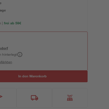
e
tage
 |
frei ab 59€
sdorf
h hinterlegt
 Märkten
In den Warenkorb