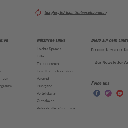
Sorglos, 90 Tage Umtauschgarantie
hmen
Nützliche Links
Bleib auf dem Lauf
Leichte Sprache
Der toom Newsletter: K
Hilfe
Zur Newsletter 
Zahlungsarten
eit
Bestell- & Lieferservices
ungen
Versand
Folge uns
Programm
Rückgabe
Vorteilskarte
Gutscheine
Verkaufsoffene Sonntage