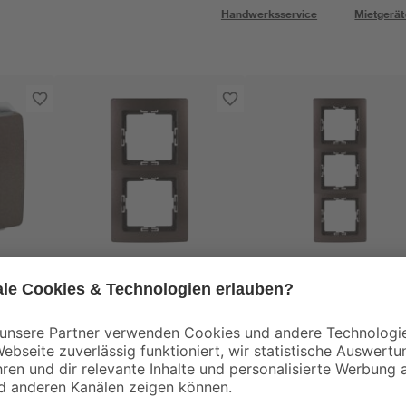
Handwerksservice
Mietgerät
Kopp
Kopp
2-fach Rahmen 'Paris'
3-fach Rahmen 'Pari
palisanderfarben
palisanderfarben
4
,
5
,
29
99
€
€