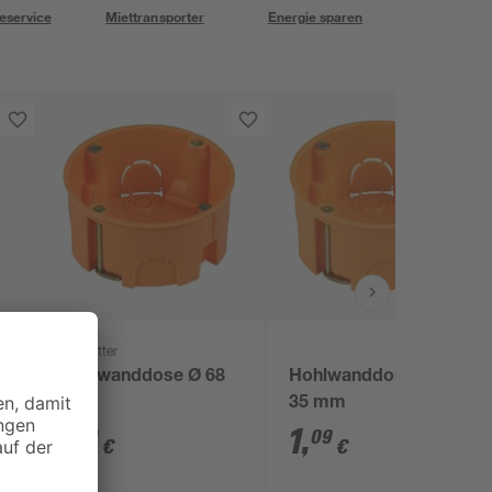
eservice
Miettransporter
Energie sparen
REV Ritter
s'
Hohlwanddose Ø 68
Hohlwanddose Ø 68 x
mm
35 mm
1
,
1
,
19
09
€
€