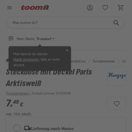
Mein Markt:
Troisdorf
✕
Hier kannst du deinen
, falls er nicht
Markt anpassen
/
Bauen & Renovieren
/
Elektroinstallation
/
Schalterserien
/
Unter
stimmt.
Steckdose mit Deckel Paris
Arktisweiß
Produktdetails
| Artikelnummer
:
9160099
7
,
49
€
inkl. 19% MwSt.
Lieferung nach Hause