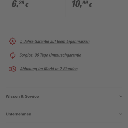
'Europa' arktisweiß
studioweiß
6
,
10
,
29
99
€
€
5 Jahre Garantie auf toom Eigenmarken
Sorglos, 90 Tage Umtauschgarantie
Abholung im Markt in 2 Stunden
Wissen & Service
Unternehmen