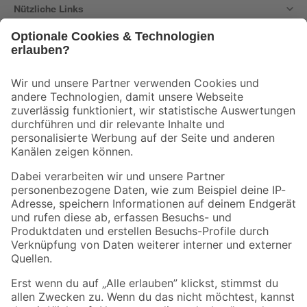
Nützliche Links
Bleib auf dem Laufenden mit unserem Newsletter
Der toom Newsletter: Keine Angebote und Aktionen mehr verpassen!
Zur Newsletter Anmeldung
Folge uns
Zahlungsarten
Versandarten
Sicher einkaufen