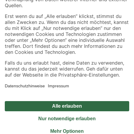
Sicher einkaufen
Jetzt die toom-App herunterladen
Alle Preisangaben in EUR inkl. gesetzl. MwSt.. Die dargestellten Angebote sind unter
Umständen nicht in allen Märkten verfügbar. Die angegebenen Verfügbarkeiten beziehen
sich auf den unter "Mein Markt" ausgewählten toom Baumarkt. Alle Angebote und
Produkte nur solange der Vorrat reicht.
*Paketversand ab 59 € versandkostenfrei, gilt nicht für Artikel mit Speditionsversand, hier
fallen zusätzliche Versandkosten an.
Datenschutz
Privatsphäre
Impressum
AGB
Nutzungsbedingungen
Widerrufsrecht
Vertrag widerrufen
Barrierefreiheit
© 2026 toom Baumarkt GmbH