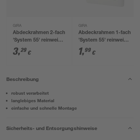
GIRA
GIRA
Abdeckrahmen 2-fach
Abdeckrahmen 1-fach
'System 55' reinweiß
'System 55' reinweiß
matt
matt
3
,
1
,
29
99
€
€
Beschreibung
robust verarbeitet
langlebiges Material
einfache und schnelle Montage
Sicherheits- und Entsorgungshinweise