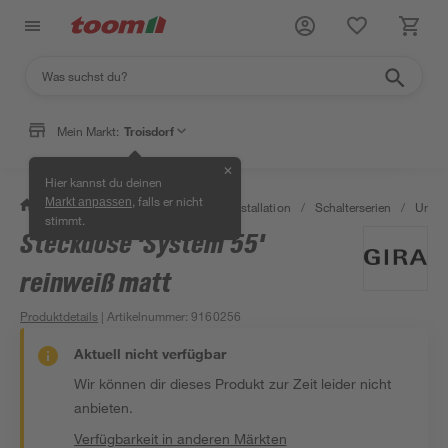
Mein Markt:
Troisdorf
✕
Hier kannst du deinen
, falls er nicht
Markt anpassen
/
Bauen & Renovieren
/
Elektroinstallation
/
Schalterserien
/
Unter
stimmt.
Steckdose 'System 55'
reinweiß matt
Produktdetails
| Artikelnummer
:
9160256
Aktuell nicht verfügbar
Wir können dir dieses Produkt zur Zeit leider nicht
anbieten.
Verfügbarkeit in anderen Märkten