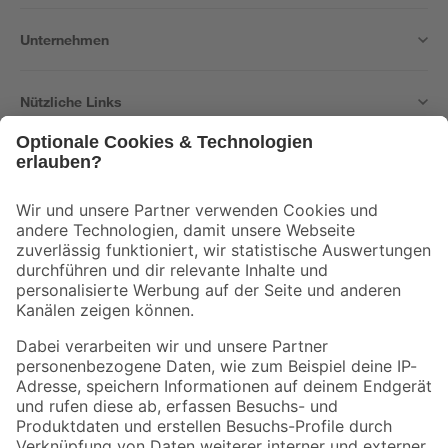
Unternehmen
Nützliche Links
Bleib auf dem Laufenden mit unserem Newsletter
Der toom Newsletter: Keine Angebote und Aktionen mehr verpassen!
Zur Newsletter Anmeldung
Folge uns
Zahlungsarten
Versandarten