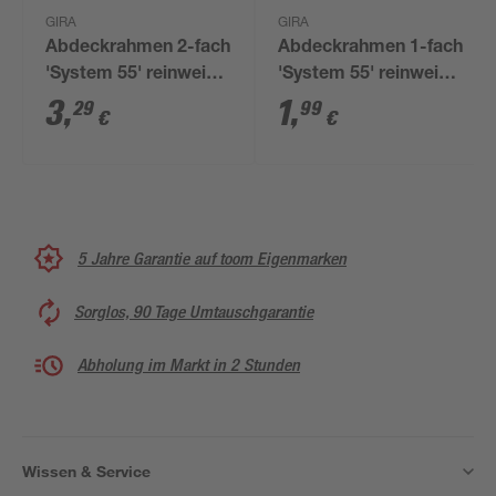
GIRA
GIRA
Abdeckrahmen 2-fach
Abdeckrahmen 1-fach
'System 55' reinweiß
'System 55' reinweiß
matt
glänzend
3
,
1
,
29
99
€
€
5 Jahre Garantie auf toom Eigenmarken
Sorglos, 90 Tage Umtauschgarantie
Abholung im Markt in 2 Stunden
Wissen & Service