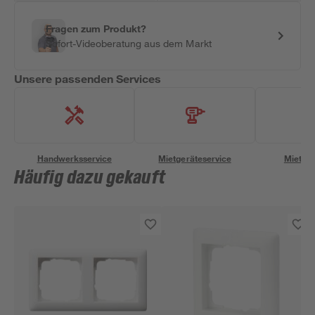
Fragen zum Produkt?
Sofort-Videoberatung aus dem Markt
Unsere passenden Services
Handwerksservice
Mietgeräteservice
Miettra
Häufig dazu gekauft