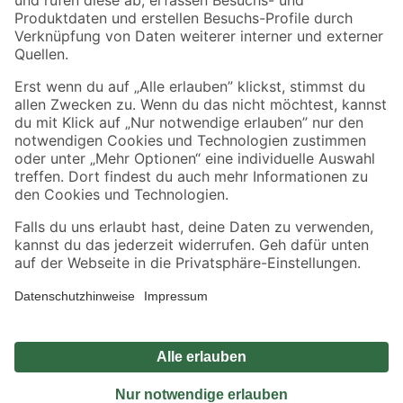
Sicher einkaufen
Jetzt die toom-App herunterladen
Alle Preisangaben in EUR inkl. gesetzl. MwSt.. Die dargestellten Angebote sind unter
Umständen nicht in allen Märkten verfügbar. Die angegebenen Verfügbarkeiten beziehen
sich auf den unter "Mein Markt" ausgewählten toom Baumarkt. Alle Angebote und
Produkte nur solange der Vorrat reicht.
*Paketversand ab 59 € versandkostenfrei, gilt nicht für Artikel mit Speditionsversand, hier
fallen zusätzliche Versandkosten an.
Datenschutz
Privatsphäre
Impressum
AGB
Nutzungsbedingungen
Widerrufsrecht
Vertrag widerrufen
Barrierefreiheit