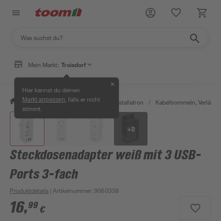
Mein Markt:
Troisdorf
✕
Hier kannst du deinen
, falls er nicht
Markt anpassen
/
Bauen & Renovieren
/
Elektroinstallation
/
Kabeltrommeln, Verläng
stimmt.
+
2
Steckdosenadapter weiß mit 3 USB-
Ports 3-fach
Produktdetails
| Artikelnummer
:
9060338
16
,
99
€