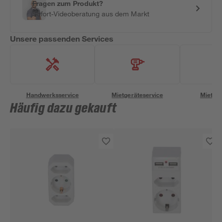
Fragen zum Produkt?
Sofort-Videoberatung aus dem Markt
Unsere passenden Services
Handwerksservice
Mietgeräteservice
Miettra
Häufig dazu gekauft