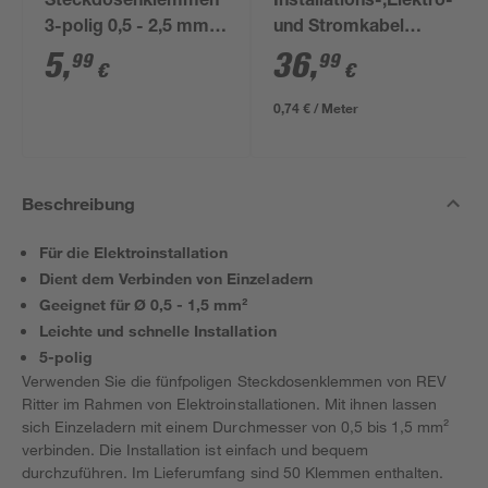
Steckdosenklemmen
Installations-,Elektro-
3-polig 0,5 - 2,5 mm²
und Stromkabel
50 Stück
NYM-J 3x1,5mm² 50
5
,
36
,
99
99
€
€
m
0,74 € / Meter
Beschreibung
Für die Elektroinstallation
Dient dem Verbinden von Einzeladern
Geeignet für Ø 0,5 - 1,5 mm²
Leichte und schnelle Installation
5-polig
Verwenden Sie die fünfpoligen Steckdosenklemmen von REV
Ritter im Rahmen von Elektroinstallationen. Mit ihnen lassen
sich Einzeladern mit einem Durchmesser von 0,5 bis 1,5 mm²
verbinden. Die Installation ist einfach und bequem
durchzuführen. Im Lieferumfang sind 50 Klemmen enthalten.