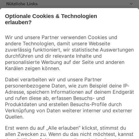
Nützliche Links
Bleib auf dem Laufenden mit unserem Newsletter
Der toom Newsletter: Keine Angebote und Aktionen mehr verpassen!
Zur Newsletter Anmeldung
Folge uns
Zahlungsarten
Versandarten
Sicher einkaufen