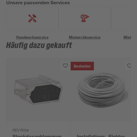
Unsere passenden Services
Handwerksservice
Mietgeräteservice
Miettra
Häufig dazu gekauft
Bestseller
REV Ritter