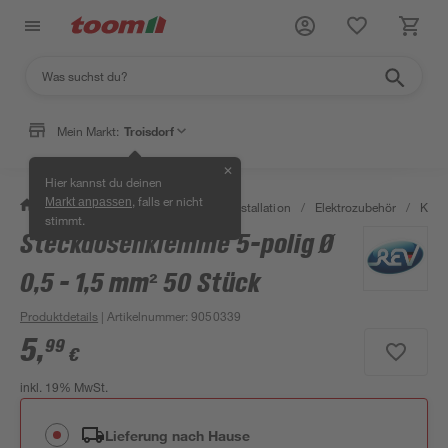
Mein Markt:
Troisdorf
✕
Hier kannst du deinen
, falls er nicht
Markt anpassen
/
Bauen & Renovieren
/
Elektroinstallation
/
Elektrozubehör
/
Kle
stimmt.
Steckdosenklemme 5-polig Ø
0,5 - 1,5 mm² 50 Stück
Produktdetails
| Artikelnummer
:
9050339
5
,
99
€
inkl. 19% MwSt.
Lieferung nach Hause