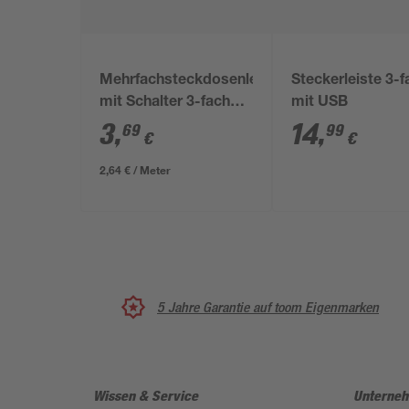
Mehrfachsteckdosenleiste
Steckerleiste 3-f
mit Schalter 3-fach
mit USB
weiß
3
,
14
,
69
99
€
€
2,64 € / Meter
5 Jahre Garantie auf toom Eigenmarken
Wissen & Service
Unterne