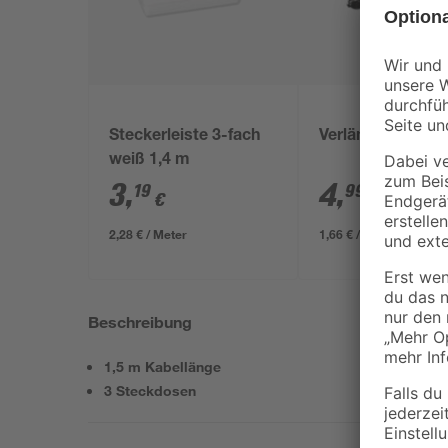
Steckerleiste 3-fach
Verlängerung 3m
weiß 1,4 m
3
,
4
,
19
99
€
€
2,28 € / Meter
1,66 € / Meter
Beschreibung
1,5 m Kabellänge
3 Steckdosen