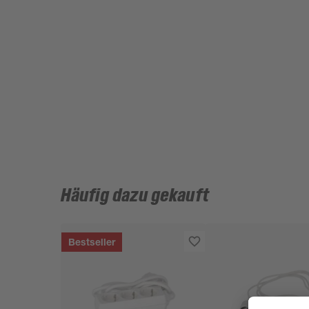
Häufig dazu gekauft
Bestseller