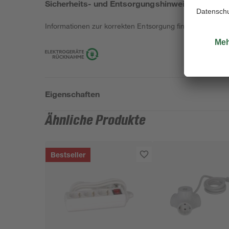
Sicherheits- und Entsorgungshinweise
Informationen zur korrekten Entsorgung findest du
hier
.
Eigenschaften
Ähnliche Produkte
Bestseller