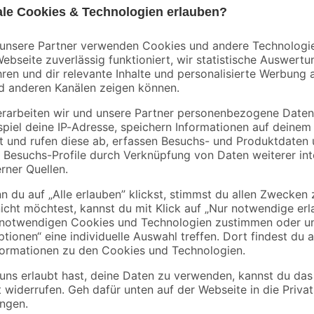
B1
 weiß
Steckerleiste schwarz
Tageszeitschaltuhr
3-fach, 1,4 m
mechanisch weiß
3
,
2
,
19
49
€
€
2,28 € / Meter