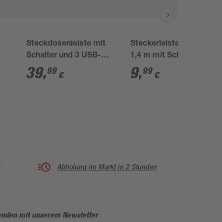
Steckdosenleiste mit
Steckerleiste 3fach
Schalter und 3 USB-
1,4 m mit Schalter
Ports weiß/grau 3-
39
,
9
,
99
99
€
€
fach
Abholung im Markt in 2 Stunden
enden mit unserem Newsletter