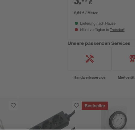
3
,
€
2,64 € / Meter
Lieferung nach Hause
Troisdorf
Nicht verfügbar in
Unsere passenden Services
Handwerksservice
Mietgerät
Bestseller