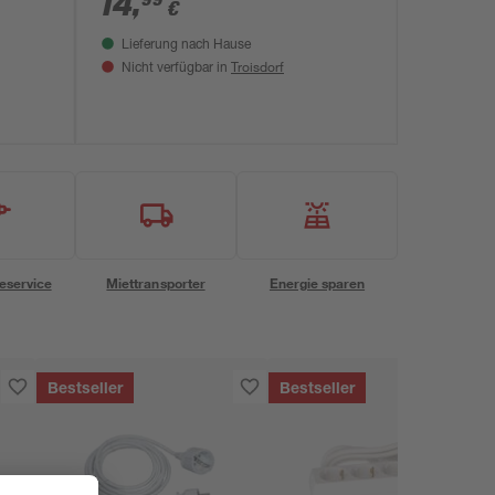
14
,
€
Lieferung nach Hause
Troisdorf
Nicht verfügbar in
eservice
Miettransporter
Energie sparen
Bestseller
Bestseller