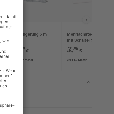
Verlängerung 5 m
Mehrfachsteckdosenleis
mit Schalter 3-fach
weiß
8
,
3
,
79
69
€
€
1,76 € / Meter
2,64 € / Meter