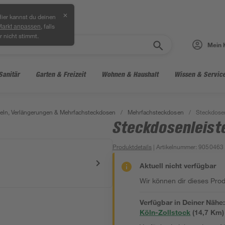
✕
ier kannst du deinen
, falls
Markt anpassen
r nicht stimmt.
Mein 
Sanitär
Garten & Freizeit
Wohnen & Haushalt
Wissen & Servic
ln, Verlängerungen & Mehrfachsteckdosen
/
Mehrfachsteckdosen
/
Steckdosen
Steckdosenleist
Produktdetails
| Artikelnummer
:
9050463
Aktuell nicht verfügbar
Wir können dir dieses Produ
Verfügbar in Deiner Nähe
Köln-Zollstock
(
14,7
 Km)