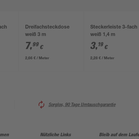
ach
Dreifachsteckdose
Steckerleiste 3-fach
weiß 3 m
weiß 1,4 m
7
,
3
,
99
19
€
€
2,66 € / Meter
2,28 € / Meter
Sorglos, 90 Tage Umtauschgarantie
hmen
Nützliche Links
Bleib auf dem Lauf