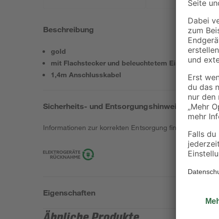
Beschreibung
gold
mit Flachstecker und beleuchtetem Ein-/Ausschalt
1,4m Anschlusskabel
Sicherheits- und Entsorgungshinweise
Informationen zur korrekten Entsorgung findest du
hier
.
Eigenschaften
Ähnliche Produkte