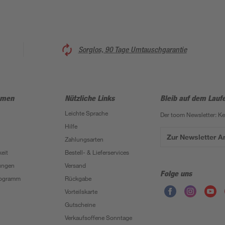
Sorglos, 90 Tage Umtauschgarantie
hmen
Nützliche Links
Bleib auf dem Lauf
Leichte Sprache
Der toom Newsletter: K
Hilfe
Zur Newsletter 
Zahlungsarten
eit
Bestell- & Lieferservices
ungen
Versand
Folge uns
Programm
Rückgabe
Vorteilskarte
Gutscheine
Verkaufsoffene Sonntage