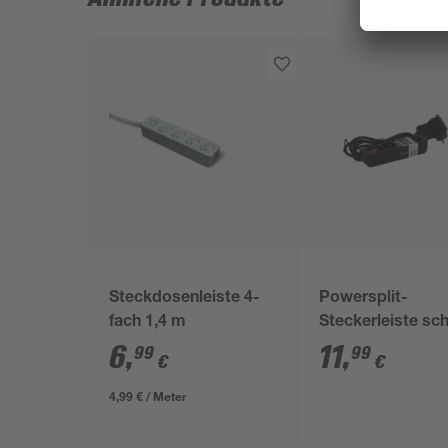
Steckdosenleiste 4-
Powersplit-
fach 1,4 m
Steckerleiste sc
3fach
6
,
11
,
99
99
€
€
4,99 € / Meter