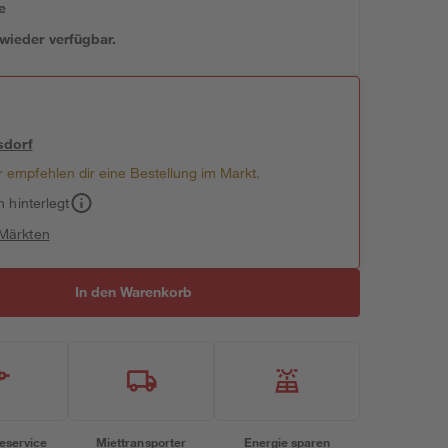
e
 wieder verfügbar.
sdorf
 empfehlen dir eine Bestellung im Markt.
h hinterlegt
 Märkten
In den Warenkorb
eservice
Miettransporter
Energie sparen