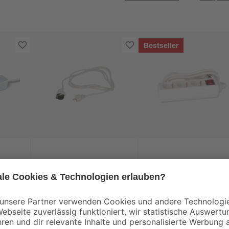
Bestseller
 4-
Verlängerung 3m weiß
Mehrfachsteckdosen
mit Schalter 3-fach
weiß
4
,
3
,
99
69
€
€
1,66 € / Meter
2,64 € / Meter