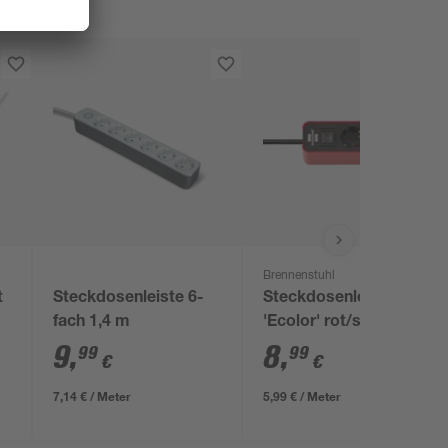
Brennenstuhl
t
Steckdosenleiste 6-
Steckdosenleiste
fach 1,4 m
'Ecolor' rot/schwarz
3-fach 1,5 m
9
,
8
,
99
99
€
€
7,14 € / Meter
5,99 € / Meter