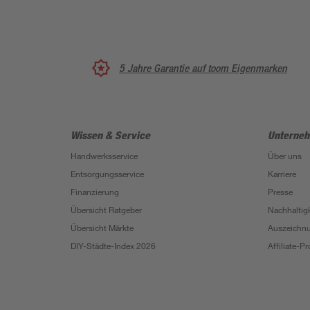
5 Jahre Garantie auf toom Eigenmarken
Wissen & Service
Unterne
Handwerksservice
Über uns
Entsorgungsservice
Karriere
Finanzierung
Presse
Übersicht Ratgeber
Nachhaltigk
Übersicht Märkte
Auszeichn
DIY-Städte-Index 2026
Affiliate-