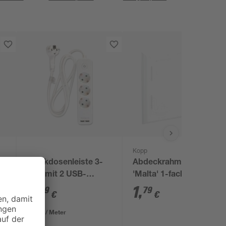
Kopp
leiste
Steckdosenleiste 3-
Abdeckrahmen
fach mit 2 USB-
'Malta' 1-fach
Ladeports, weiß
arktisweiß
9
,
1
,
99
79
€
€
7,14 € / Meter