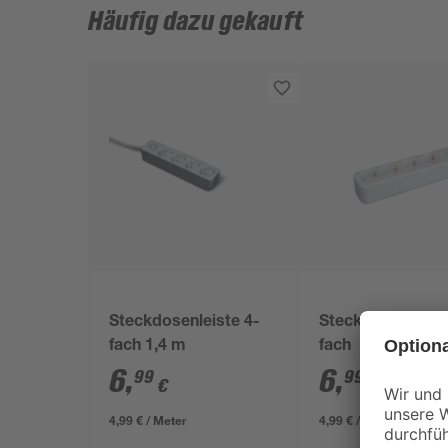
Häufig dazu gekauft
Steckdosenleiste 4-
Steckdosenleiste
fach 1,4 m
fach
6
,
6
,
99
99
€
€
4,99 € / Meter
4,99 € / Meter