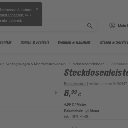
✕
ier kannst du deinen
, falls
Markt anpassen
r nicht stimmt.
Mein 
Sanitär
Garten & Freizeit
Wohnen & Haushalt
Wissen & Servic
ln, Verlängerungen & Mehrfachsteckdosen
/
Mehrfachsteckdosen
/
Steckdosen
Steckdosenleist
Produktdetails
| Artikelnummer
:
9450447
6
,
99
€
4,99 € / Meter
Paketinhalt:
1,4 Meter
inkl. 19% MwSt.