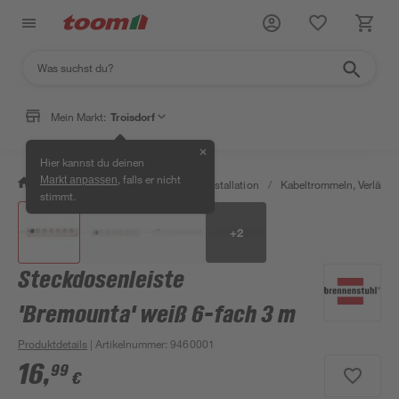
Mein Markt:
Troisdorf
✕
Hier kannst du deinen
, falls er nicht
Markt anpassen
/
Bauen & Renovieren
/
Elektroinstallation
/
Kabeltrommeln, Verläng
stimmt.
+
2
Steckdosenleiste
'Bremounta' weiß 6-fach 3 m
Produktdetails
| Artikelnummer
:
9460001
16
,
99
€