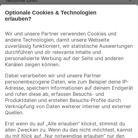
Nützliche Links
Bleib auf dem Laufenden mit unserem Newsletter
Der toom Newsletter: Keine Angebote und Aktionen mehr verpassen!
Zur Newsletter Anmeldung
Folge uns
Zahlungsarten
Versandarten
Sicher einkaufen