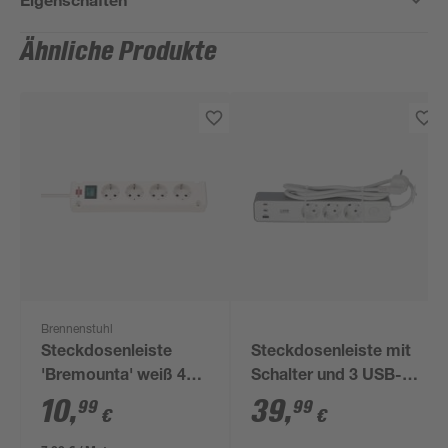
Ähnliche Produkte
Brennenstuhl
Steckdosenleiste
Steckdosenleiste mit
'Bremounta' weiß 4-
Schalter und 3 USB-
fach
Ports weiß/grau 3-
10
,
39
,
99
99
€
€
fach