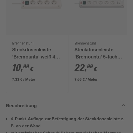
Brennenstuhl
Brennenstuhl
Steckdosenleiste
Steckdosenleiste
'Bremounta' weiß 4-
'Bremounta' 5-fach
fach
mit USB-Ladefunktion
10
,
22
,
99
99
€
€
46 cm
7,33 € / Meter
7,66 € / Meter
Beschreibung
4-Punkt-Auflage zur Befestigung der Steckdosenleiste z.
B. an der Wand
mit praktischen Schraublöchern zur einfachen Montage