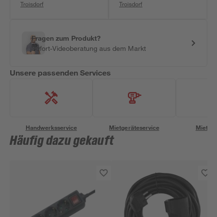
Troisdorf
Troisdorf
Fragen zum Produkt?
Sofort-Videoberatung aus dem Markt
Unsere passenden Services
Handwerksservice
Mietgeräteservice
Miettra
Häufig dazu gekauft