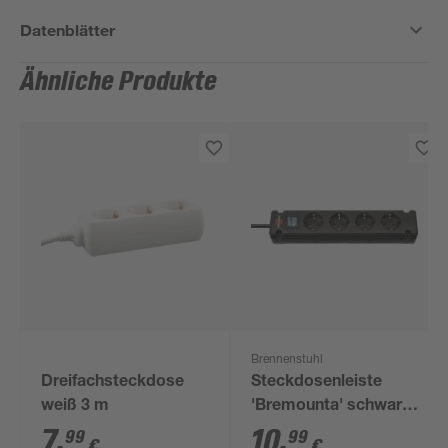
Datenblätter
Ähnliche Produkte
Brennenstuhl
Dreifachsteckdose
Steckdosenleiste
weiß 3 m
'Bremounta' schwarz
4-fach 1,5 m
7
,
10
,
99
99
€
€