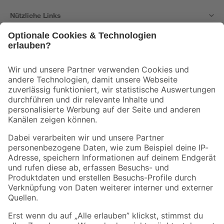
Nützliche Links
Bleib auf dem Laufenden mit unserem Newsletter
Der toom Newsletter: Keine Angebote und Aktionen mehr verpassen!
Zur Newsletter Anmeldung
Folge uns
Zahlungsarten
Versandarten
Sicher einkaufen