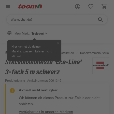
Mein Markt:
Troisdorf
✕
Hier kannst du deinen
, falls er nicht
Markt anpassen
/
Bauen & Renovieren
/
Elektroinstallation
/
Kabeltrommeln, Verläng
stimmt.
Steckdosenleiste 'Eco-Line'
3-fach 5 m schwarz
Produktdetails
| Artikelnummer
:
9061349
Aktuell nicht verfügbar
Wir können dir dieses Produkt zur Zeit leider nicht
anbieten.
Verfügbarkeit in anderen Märkten