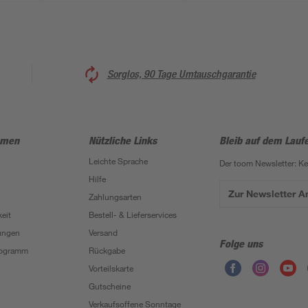
Sorglos, 90 Tage Umtauschgarantie
hmen
Nützliche Links
Bleib auf dem Lauf
Leichte Sprache
Der toom Newsletter: K
Hilfe
Zur Newsletter 
Zahlungsarten
eit
Bestell- & Lieferservices
ungen
Versand
Folge uns
Programm
Rückgabe
Vorteilskarte
Gutscheine
Verkaufsoffene Sonntage