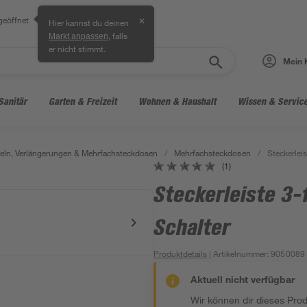
geöffnet
✕
Hier kannst du deinen
, falls
Markt anpassen
er nicht stimmt.
Mein 
Sanitär
Garten & Freizeit
Wohnen & Haushalt
Wissen & Servic
ln, Verlängerungen & Mehrfachsteckdosen
/
Mehrfachsteckdosen
/
Steckerleis
(1)
Steckerleiste 3-
Schalter
Produktdetails
| Artikelnummer
:
9050089
Aktuell nicht verfügbar
Wir können dir dieses Produ