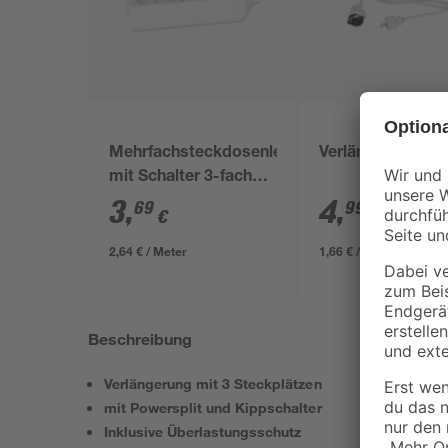
Mehrfachsteckdosenleiste
Verlängerung 3m
mit Schalter 3-fach
weiß
3
,
4
,
69
99
€
€
2,64 € / Meter
1,66 € / Meter
Beschreibung
Verlängerung mit 3 Steckplätzen
mit Powersplit und Kippschalter
Inklusive Überlastungsschutz