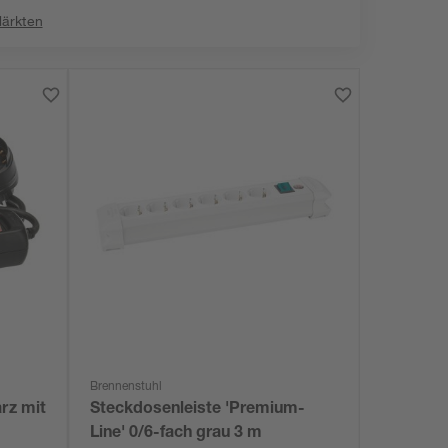
Märkten
Brennenstuhl
rz mit
Steckdosenleiste 'Premium-
Line' 0/6-fach grau 3 m