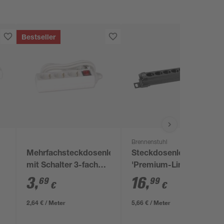
Bestseller
Brennenstuhl
Mehrfachsteckdosenleiste
Steckdosenleiste
mit Schalter 3-fach
'Premium-Line' 0/6-
weiß
fach schwarz 3 m
3
,
16
,
69
99
€
€
2,64 € / Meter
5,66 € / Meter