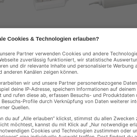
 weiß
Steckerleiste 3-fach
Dreifachsteckdose
weiß 1,4 m
weiß 3 m
3
,
7
,
19
99
€
€
2,28 € / Meter
2,66 € / Meter
Die Steckdosenleiste aus dem Haus
Schutzkontaktstecker. Zusätzlich l
Powersplit direkt an der Wandsteck
zu bedienen. Dank dem eingebauten