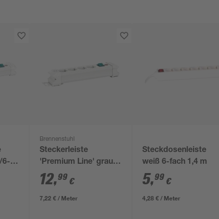
Brennenstuhl
e
Steckerleiste
Steckdosenleiste
/6-
'Premium Line' grau
weiß 6-fach 1,4 m
4-fach
12
,
5
,
99
99
€
€
7,22 € / Meter
4,28 € / Meter