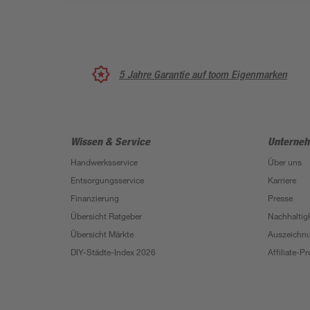
5 Jahre Garantie auf toom Eigenmarken
Wissen & Service
Unterne
Handwerksservice
Über uns
Entsorgungsservice
Karriere
Finanzierung
Presse
Übersicht Ratgeber
Nachhaltigk
Übersicht Märkte
Auszeichn
DIY-Städte-Index 2026
Affiliate-