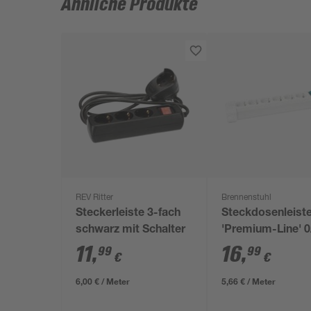
Ähnliche Produkte
REV Ritter
Brennenstuhl
Steckerleiste 3-fach
Steckdosenleist
schwarz mit Schalter
'Premium-Line' 0
fach grau 3 m
11
,
16
,
99
99
€
€
6,00 € / Meter
5,66 € / Meter