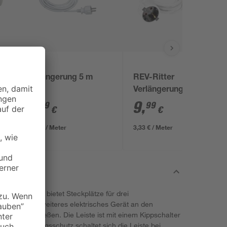
Verlängerung 5 m
REV-Ritter
Verlängerung IP 20
weiß 3 m
8
,
9
,
79
99
€
€
1,76 € / Meter
3,33 € / Meter
e REV Ritter bietet Steckplätze für drei
ässt sich ein weiteres elektrisches Gerät an den
dose anschließen. Die Leiste ist mit einem Kippschalter
 Überlastungsschutz schaltet sich die Leiste bei