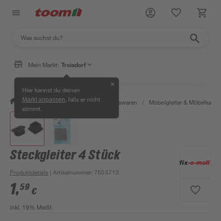
Mein Markt:
Troisdorf
✕
Hier kannst du deinen
, falls er nicht
Markt anpassen
/
Wohnen & Haushalt
/
Haushaltswaren
/
Möbelgleiter & Möbelkapp
stimmt.
Steckgleiter 4 Stück
Produktdetails
| Artikelnummer
:
7555713
1
,
59
€
inkl. 19% MwSt.