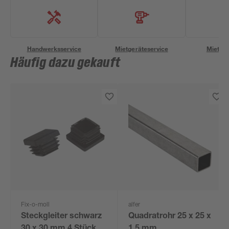
Handwerksservice
Mietgeräteservice
Miettra
Häufig dazu gekauft
Fix-o-moll
alfer
Steckgleiter schwarz
Quadratrohr 25 x 25 x