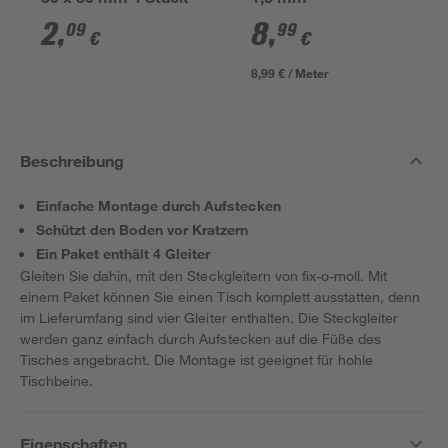
30 x 30 mm 4 Stück
1,5 mm
2
,
8
,
09
99
€
€
8,99 € / Meter
Beschreibung
Einfache Montage durch Aufstecken
Schützt den Boden vor Kratzern
Ein Paket enthält 4 Gleiter
Gleiten Sie dahin, mit den Steckgleitern von fix-o-moll. Mit
einem Paket können Sie einen Tisch komplett ausstatten, denn
im Lieferumfang sind vier Gleiter enthalten. Die Steckgleiter
werden ganz einfach durch Aufstecken auf die Füße des
Tisches angebracht. Die Montage ist geeignet für hohle
Tischbeine.
Eigenschaften