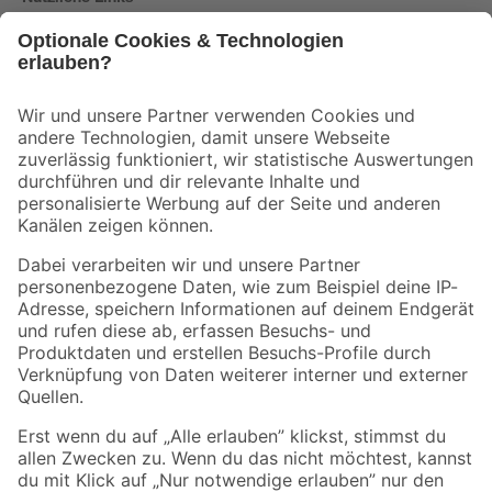
Bleib auf dem Laufenden mit unserem Newsletter
Der toom Newsletter: Keine Angebote und Aktionen mehr verpassen!
Zur Newsletter Anmeldung
Folge uns
Zahlungsarten
Versandarten
Sicher einkaufen
Jetzt die toom-App herunterladen