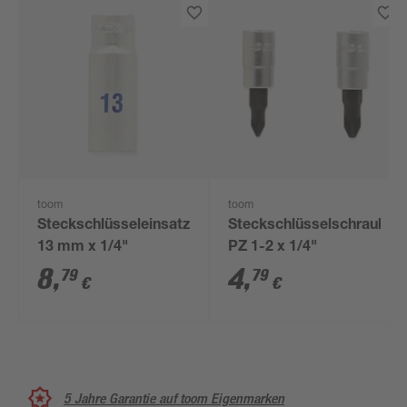
toom
toom
Steckschlüsseleinsatz
Steckschlüsselschraubein
13 mm x 1/4"
PZ 1-2 x 1/4"
8
,
4
,
79
79
€
€
5 Jahre Garantie auf toom Eigenmarken