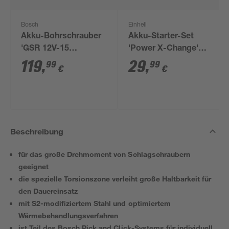
Bosch
Einhell
Akku-Bohrschrauber
Akku-Starter-Set
'GSR 12V-15
'Power X-Change'
Professional' mit 2
Ladegerät und Akku
119
,
29
,
99
99
€
€
Akkus, Tasche und
18 V 2,5 Ah
Zubehörset
Beschreibung
für das große Drehmoment von Schlagschraubern
geeignet
die spezielle Torsionszone verleiht große Haltbarkeit für
den Dauereinsatz
mit S2-modifiziertem Stahl und optimiertem
Wärmebehandlungsverfahren
ist Teil des Bosch Pick and Click-Systems für individuell