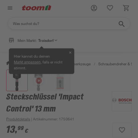
Mein Markt:
Troisdorf
✕
Hier kannst du deinen
, falls er nicht
Markt anpassen
/
Werkstatt & Maschinen
/
Handwerkzeuge
/
Schraubendreher & Sch
stimmt.
Steckschlüssel 'Impact
Control' 13 mm
Produktdetails
| Artikelnummer
:
1750641
13
,
99
€