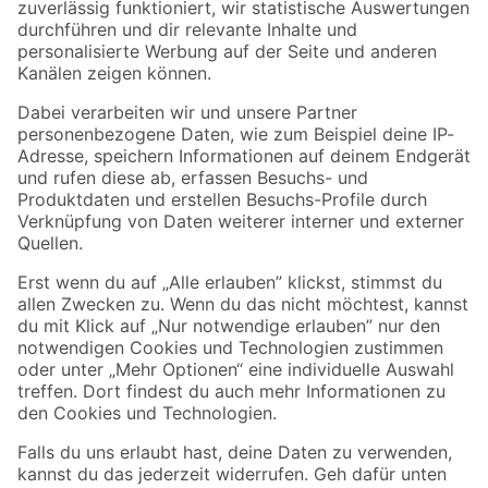
Zur Newsletter Anmeldung
Folge uns
Zahlungsarten
Versandarten
Sicher einkaufen
Jetzt die toom-App herunterladen
Alle Preisangaben in EUR inkl. gesetzl. MwSt.. Die dargestellten Angebote sind unter